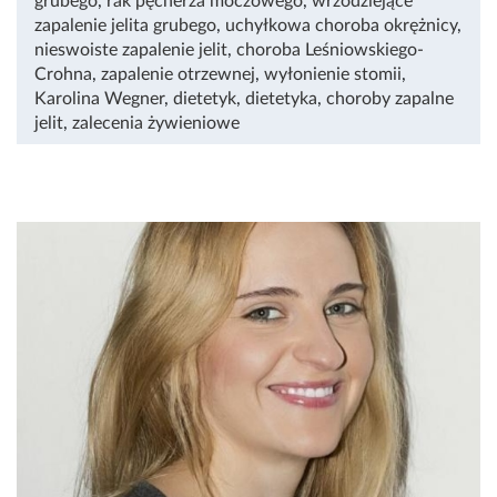
grubego
,
rak pęcherza moczowego
,
wrzodziejące
zapalenie jelita grubego
,
uchyłkowa choroba okrężnicy
,
nieswoiste zapalenie jelit
,
choroba Leśniowskiego-
Crohna
,
zapalenie otrzewnej
,
wyłonienie stomii
,
Karolina Wegner
,
dietetyk
,
dietetyka
,
choroby zapalne
jelit
,
zalecenia żywieniowe