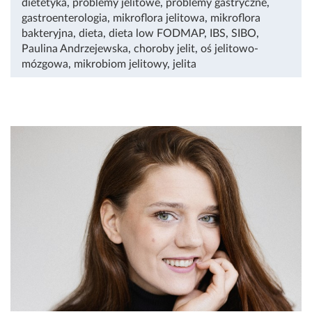
dietetyka
,
problemy jelitowe
,
problemy gastryczne
,
gastroenterologia
,
mikroflora jelitowa
,
mikroflora
bakteryjna
,
dieta
,
dieta low FODMAP
,
IBS
,
SIBO
,
Paulina Andrzejewska
,
choroby jelit
,
oś jelitowo-
mózgowa
,
mikrobiom jelitowy
,
jelita