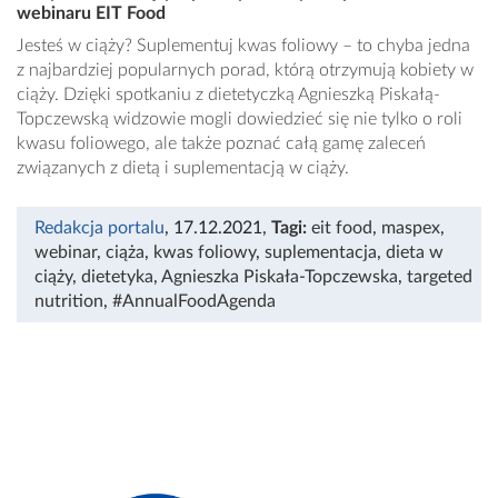
webinaru EIT Food
Jesteś w ciąży? Suplementuj kwas foliowy – to chyba jedna
z najbardziej popularnych porad, którą otrzymują kobiety w
ciąży. Dzięki spotkaniu z dietetyczką Agnieszką Piskałą-
Topczewską widzowie mogli dowiedzieć się nie tylko o roli
kwasu foliowego, ale także poznać całą gamę zaleceń
związanych z dietą i suplementacją w ciąży.
Redakcja portalu
, 17.12.2021
,
Tagi:
eit food
,
maspex
,
webinar
,
ciąża
,
kwas foliowy
,
suplementacja
,
dieta w
ciąży
,
dietetyka
,
Agnieszka Piskała-Topczewska
,
targeted
nutrition
,
#AnnualFoodAgenda