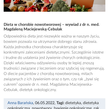
Dieta w chorobie nowotworowej – wywiad z dr n. med.
Magdaleną Maciejewską-Cebulak
Odpowiednia dieta jest niezwykle ważna w naszym życiu,
bowiem pozwala na utrzymanie dobrego stanu zdrowia.
Każda jednostka chorobowa charakteryzuje się
konkretnymi zaleceniami dietetycznymi. Szczególnie istotne
i trudne do ustalenia jest żywienie chorych onkologicznie.
Dzięki właściwemu odżywieniu osoby te lepiej znoszą
trudności związane z leczeniem oraz szybciej się regenerują.
O diecie pacjentów z chorobą nowotworową, mitach
związanych z ich żywieniem oraz o tym, czy rak „żywi się
cukrem” opowie dr n. med. Magdalena Maciejewska-
Cebulak, dietetyk onkologiczny.
Anna Barańska
, 06.05.2022
,
Tagi:
dietetyka
,
dietetyka
onkologiczna
,
nowotwory
,
żywienie onkologiczne
,
rak