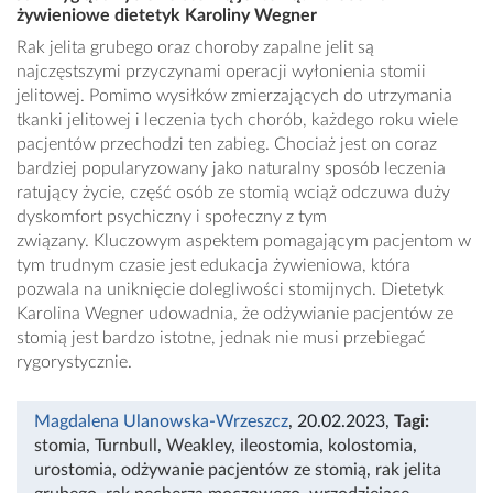
żywieniowe dietetyk Karoliny Wegner
Rak jelita grubego oraz choroby zapalne jelit są
najczęstszymi przyczynami operacji wyłonienia stomii
jelitowej. Pomimo wysiłków zmierzających do utrzymania
tkanki jelitowej i leczenia tych chorób, każdego roku wiele
pacjentów przechodzi ten zabieg. Chociaż jest on coraz
bardziej popularyzowany jako naturalny sposób leczenia
ratujący życie, część osób ze stomią wciąż odczuwa duży
dyskomfort psychiczny i społeczny z tym
związany. Kluczowym aspektem pomagającym pacjentom w
tym trudnym czasie jest edukacja żywieniowa, która
pozwala na uniknięcie dolegliwości stomijnych. Dietetyk
Karolina Wegner udowadnia, że odżywianie pacjentów ze
stomią jest bardzo istotne, jednak nie musi przebiegać
rygorystycznie.
Magdalena Ulanowska-Wrzeszcz
, 20.02.2023
,
Tagi:
stomia
,
Turnbull
,
Weakley
,
ileostomia
,
kolostomia
,
urostomia
,
odżywanie pacjentów ze stomią
,
rak jelita