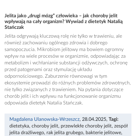
Jelita jako „drugi mózg” człowieka – jak choroby jelit
wpływają na cały organizm? Wywiad z dietetyk Natalią
Stańczak
Jelita odgrywają kluczową rolę nie tylko w trawieniu, ale
również zachowaniu ogólnego zdrowia i dobrego
samopoczucia. Mikrobiom jelitowy ma bowiem ogromny
wpływ na wiele procesów w organizmie, odpowiadając za
metabolizm i wchłanianie substancji odżywczych, ochronę
przed patogenami oraz stymulację układu
odpornościowego. Zaburzenie równowagi w tym
ekosystemie prowadzi do różnych problemów zdrowotnych,
nie tylko związanych z trawieniem. Na pytania dotyczące
chorób jelit i ich wpływu na funkcjonowanie organizmu
odpowiada dietetyk Natalia Stańczak.
Magdalena Ulanowska-Wrzeszcz
, 28.04.2025
,
Tagi:
dietetyka
,
choroby jelit
,
przewlekłe choroby jelit
,
zespół
jelita drażliwego
,
rak jelita grubego
,
bakterie jelitowe
,