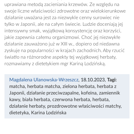
uprawiana metodą zacieniania krzewów. Ze względu na
swoje liczne właściwości zdrowotne oraz wielokierunkowe
działanie uważana jest za niezwykle cenny surowiec nie
tylko w Japonii, ale na całym świecie. Ludzie doceniają jej
intensywny smak, wyjątkową konsystencję oraz korzyści,
jakie zapewnia całemu organizmowi. Choć jej niezwykłe
działanie zauważono już w XIII w., dopiero od niedawna
zyskuje na popularności w krajach zachodnich. Aby rzucić
światło na różnorodne aspekty tej wyjątkowej herbaty,
rozmawiamy z dietetykiem mgr Kariną Lodzińską.
Magdalena Ulanowska-Wrzeszcz
, 18.10.2023
,
Tagi:
matcha
,
herbata matcha
,
zielona herbata
,
herbata z
Japonii
,
działanie przeciwzapalne
,
kofeina
,
zamiennik
kawy
,
biała herbata
,
czerwona herbata
,
herbata
,
działanie herbaty
,
prozdrowotne właściwości matchy
,
dietetyka
,
Karina Lodzińska