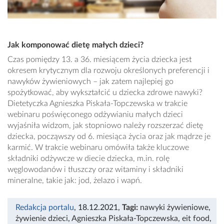
Jak komponować dietę małych dzieci?
Czas pomiędzy 13. a 36. miesiącem życia dziecka jest
okresem krytycznym dla rozwoju określonych preferencji i
nawyków żywieniowych – jak zatem najlepiej go
spożytkować, aby wykształcić u dziecka zdrowe nawyki?
Dietetyczka Agnieszka Piskała-Topczewska w trakcie
webinaru poświęconego odżywianiu małych dzieci
wyjaśniła widzom, jak stopniowo należy rozszerzać dietę
dziecka, począwszy od 6. miesiąca życia oraz jak mądrze je
karmić. W trakcie webinaru omówiła także kluczowe
składniki odżywcze w diecie dziecka, m.in. rolę
węglowodanów i tłuszczy oraz witaminy i składniki
mineralne, takie jak: jod, żelazo i wapń.
Redakcja portalu
, 18.12.2021
,
Tagi:
nawyki żywieniowe
,
żywienie dzieci
,
Agnieszka Piskała-Topczewska
,
eit food
,