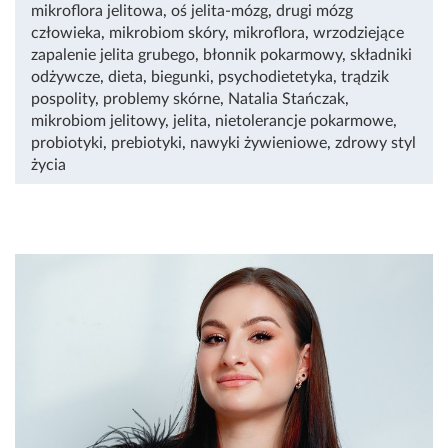
mikroflora jelitowa
,
oś jelita-mózg
,
drugi mózg
człowieka
,
mikrobiom skóry
,
mikroflora
,
wrzodziejące
zapalenie jelita grubego
,
błonnik pokarmowy
,
składniki
odżywcze
,
dieta
,
biegunki
,
psychodietetyka
,
trądzik
pospolity
,
problemy skórne
,
Natalia Stańczak
,
mikrobiom jelitowy
,
jelita
,
nietolerancje pokarmowe
,
probiotyki
,
prebiotyki
,
nawyki żywieniowe
,
zdrowy styl
życia