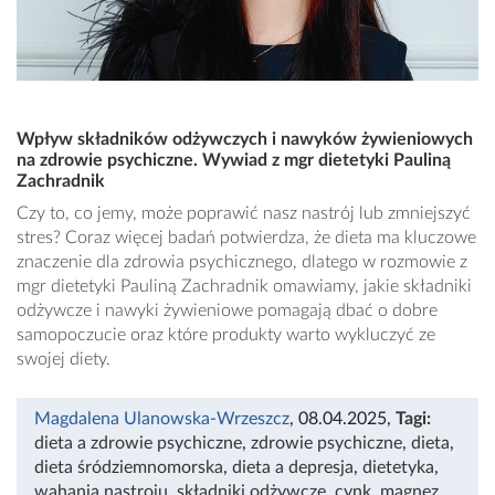
Wpływ składników odżywczych i nawyków żywieniowych
na zdrowie psychiczne. Wywiad z mgr dietetyki Pauliną
Zachradnik
Czy to, co jemy, może poprawić nasz nastrój lub zmniejszyć
stres? Coraz więcej badań potwierdza, że dieta ma kluczowe
znaczenie dla zdrowia psychicznego, dlatego w rozmowie z
mgr dietetyki Pauliną Zachradnik omawiamy, jakie składniki
odżywcze i nawyki żywieniowe pomagają dbać o dobre
samopoczucie oraz które produkty warto wykluczyć ze
swojej diety.
Magdalena Ulanowska-Wrzeszcz
, 08.04.2025
,
Tagi:
dieta a zdrowie psychiczne
,
zdrowie psychiczne
,
dieta
,
dieta śródziemnomorska
,
dieta a depresja
,
dietetyka
,
wahania nastroju
,
składniki odżywcze
,
cynk
,
magnez
,