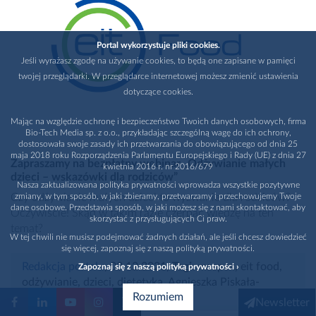
Portal wykorzystuje pliki cookies.
Jeśli wyrażasz zgodę na używanie cookies, to będą one zapisane w pamięci
twojej przeglądarki. W przeglądarce internetowej możesz zmienić ustawienia
dotyczące cookies.
Mając na względzie ochronę i bezpieczeństwo Twoich danych osobowych, firma
Bio-Tech Media sp. z o.o., przykładając szczególną wagę do ich ochrony,
dostosowała swoje zasady ich przetwarzania do obowiązującego od dnia 25
maja 2018 roku Rozporządzenia Parlamentu Europejskiego i Rady (UE) z dnia 27
Zapraszamy na bezpłatny webinar „Odżywianie małych
kwietnia 2016 r. nr 2016/679
dzieci – wskazówki dla rodziców”
Nasza zaktualizowana polityka prywatności wprowadza wszystkie pozytywne
Czy odżywianie małych dzieci to wyzwanie dla rodziców?
zmiany, w tym sposób, w jaki zbieramy, przetwarzamy i przechowujemy Twoje
dane osobowe. Przedstawia sposób, w jaki możesz się z nami skontaktować, aby
Oczywiście! Skąd w takim razie czerpać wiedzę na ten
skorzystać z przysługujących Ci praw.
temat?
W tej chwili nie musisz podejmować żadnych działań, ale jeśli chcesz dowiedzieć
się więcej, zapoznaj się z naszą polityką prywatności.
Redakcja portalu
, 03.12.2021
,
Tagi:
maspex
,
eit food
,
Zapoznaj się z naszą polityką prywatności ›
odżywianie
,
dzieci
,
dietetyka
,
Agnieszka Piskała-
Rozumiem
Topczewska
Newsletter