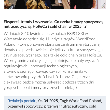
Eksperci, trendy i wyzwania. Co czeka branżę spożywczą,
nutraceutyczną, HoReCa i cold chain w 2025 r.?
W dniach 8-10 kwietnia br. w halach EXPO XXI w
Warszawie odbędzie się 11. edycja targów WorldFood
Poland, które ponownie staną się centrum merytorycznej
debaty dla przedstawicieli nie tylko z sektora spożywczego
czy nutraceutycznego, lecz także cold chain oraz HoReCa.
W programie znalazły się najistotniejsze tematy wyzwań
regulacyjnych, innowacji technologicznych,
zrównoważonego rozwoju czy roli konsumenta w
kształtowaniu przyszłości tychże branż. Co jeszcze
ciekawego będzie można usłyszeć podczas trzech dni
gorących debat i merytorycznych prelekcji?
Redakcja portalu
, 04.04.2025
,
Tagi:
WorldFood Poland
,
przemysł spożywczy
,
przemysł nutraceutyczny
,
cold