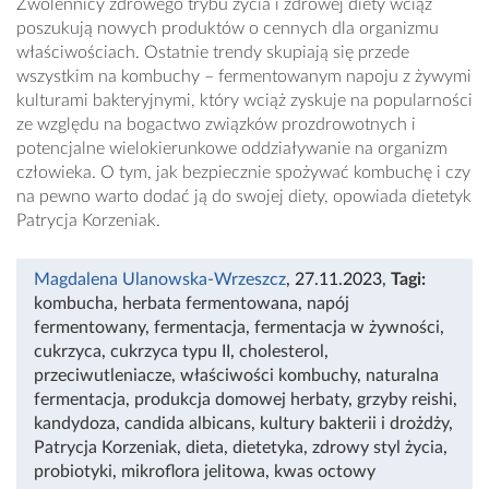
Zwolennicy zdrowego trybu życia i zdrowej diety wciąż
poszukują nowych produktów o cennych dla organizmu
właściwościach. Ostatnie trendy skupiają się przede
wszystkim na kombuchy – fermentowanym napoju z żywymi
kulturami bakteryjnymi, który wciąż zyskuje na popularności
ze względu na bogactwo związków prozdrowotnych i
potencjalne wielokierunkowe oddziaływanie na organizm
człowieka. O tym, jak bezpiecznie spożywać kombuchę i czy
na pewno warto dodać ją do swojej diety, opowiada dietetyk
Patrycja Korzeniak.
Magdalena Ulanowska-Wrzeszcz
, 27.11.2023
,
Tagi:
kombucha
,
herbata fermentowana
,
napój
fermentowany
,
fermentacja
,
fermentacja w żywności
,
cukrzyca
,
cukrzyca typu II
,
cholesterol
,
przeciwutleniacze
,
właściwości kombuchy
,
naturalna
fermentacja
,
produkcja domowej herbaty
,
grzyby reishi
,
kandydoza
,
candida albicans
,
kultury bakterii i drożdży
,
Patrycja Korzeniak
,
dieta
,
dietetyka
,
zdrowy styl życia
,
probiotyki
,
mikroflora jelitowa
,
kwas octowy