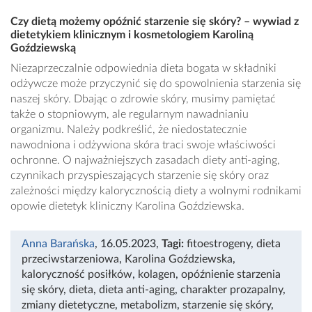
Czy dietą możemy opóźnić starzenie się skóry? – wywiad z
dietetykiem klinicznym i kosmetologiem Karoliną
Goździewską
Niezaprzeczalnie odpowiednia dieta bogata w składniki
odżywcze może przyczynić się do spowolnienia starzenia się
naszej skóry. Dbając o zdrowie skóry, musimy pamiętać
także o stopniowym, ale regularnym nawadnianiu
organizmu. Należy podkreślić, że niedostatecznie
nawodniona i odżywiona skóra traci swoje właściwości
ochronne. O najważniejszych zasadach diety anti-aging,
czynnikach przyspieszających starzenie się skóry oraz
zależności między kalorycznością diety a wolnymi rodnikami
opowie dietetyk kliniczny Karolina Goździewska.
Anna Barańska
, 16.05.2023
,
Tagi:
fitoestrogeny
,
dieta
przeciwstarzeniowa
,
Karolina Goździewska
,
kaloryczność posiłków
,
kolagen
,
opóźnienie starzenia
się skóry
,
dieta
,
dieta anti-aging
,
charakter prozapalny
,
zmiany dietetyczne
,
metabolizm
,
starzenie się skóry
,