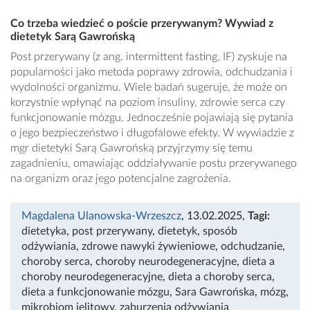
Co trzeba wiedzieć o poście przerywanym? Wywiad z
dietetyk Sarą Gawrońską
Post przerywany (z ang. intermittent fasting, IF) zyskuje na
popularności jako metoda poprawy zdrowia, odchudzania i
wydolności organizmu. Wiele badań sugeruje, że może on
korzystnie wpłynąć na poziom insuliny, zdrowie serca czy
funkcjonowanie mózgu. Jednocześnie pojawiają się pytania
o jego bezpieczeństwo i długofalowe efekty. W wywiadzie z
mgr dietetyki Sarą Gawrońską przyjrzymy się temu
zagadnieniu, omawiając oddziaływanie postu przerywanego
na organizm oraz jego potencjalne zagrożenia.
Magdalena Ulanowska-Wrzeszcz
, 13.02.2025
,
Tagi:
dietetyka
,
post przerywany
,
dietetyk
,
sposób
odżywiania
,
zdrowe nawyki żywieniowe
,
odchudzanie
,
choroby serca
,
choroby neurodegeneracyjne
,
dieta a
choroby neurodegeneracyjne
,
dieta a choroby serca
,
dieta a funkcjonowanie mózgu
,
Sara Gawrońska
,
mózg
,
mikrobiom jelitowy
,
zaburzenia odżywiania