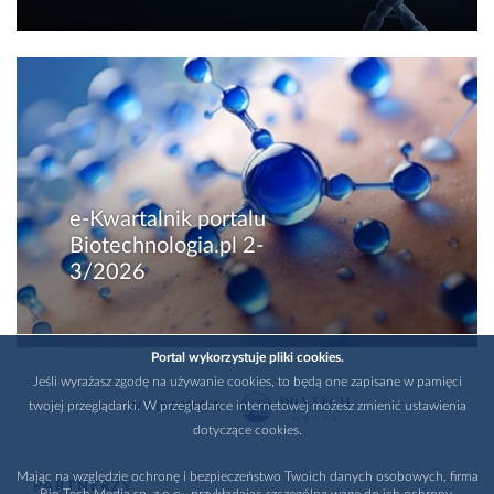
e-Kwartalnik portalu
Biotechnologia.pl 2-
3/2026
Portal wykorzystuje pliki cookies.
Jeśli wyrażasz zgodę na używanie cookies, to będą one zapisane w pamięci
twojej przeglądarki. W przeglądarce internetowej możesz zmienić ustawienia
WYDAWCA
dotyczące cookies.
Mając na względzie ochronę i bezpieczeństwo Twoich danych osobowych, firma
PARTNERZY