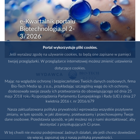
e-Kwartalnik portalu
Biotechnologia.pl 2-
3/2026
Portal wykorzystuje pliki cookies.
Jeśli wyrażasz zgodę na używanie cookies, to będą one zapisane w pamięci
twojej przeglądarki. W przeglądarce internetowej możesz zmienić ustawienia
dotyczące cookies.
WYDAWCA
Mając na względzie ochronę i bezpieczeństwo Twoich danych osobowych, firma
Bio-Tech Media sp. z o.o., przykładając szczególną wagę do ich ochrony,
dostosowała swoje zasady ich przetwarzania do obowiązującego od dnia 25
maja 2018 roku Rozporządzenia Parlamentu Europejskiego i Rady (UE) z dnia 27
PARTNERZY
kwietnia 2016 r. nr 2016/679
Nasza zaktualizowana polityka prywatności wprowadza wszystkie pozytywne
zmiany, w tym sposób, w jaki zbieramy, przetwarzamy i przechowujemy Twoje
dane osobowe. Przedstawia sposób, w jaki możesz się z nami skontaktować, aby
skorzystać z przysługujących Ci praw.
W tej chwili nie musisz podejmować żadnych działań, ale jeśli chcesz dowiedzieć
się więcej, zapoznaj się z naszą polityką prywatności.