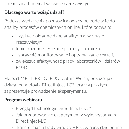
chemicznych niemal w czasie rzeczywistym.
Dlaczego warto wziąć udział?
Podczas wydarzenia poznasz innowacyjne podejście do
analizy procesów chemicznych online, które pozwala:
uzyskać dokładne dane analityczne w czasie
rzeczywistym,
lepiej rozumieć złożone procesy chemiczne,
usprawnić monitorowanie i optymalizację reakcji,
zwiększyć efektywność pracy laboratoriów i działów
R\&D.
Ekspert METTLER TOLEDO, Calum Welsh, pokaże, jak
działa technologia DirectInject‑LC™ oraz w praktyce
zaprezentuje prowadzenie eksperymentu.
Program webinaru
Przegląd technologii DirectInject‑LC™
Jak przeprowadzić eksperyment z wykorzystaniem
DirectInject‑LC
Transformacja tradycyjnego HPLC w narzędzie online