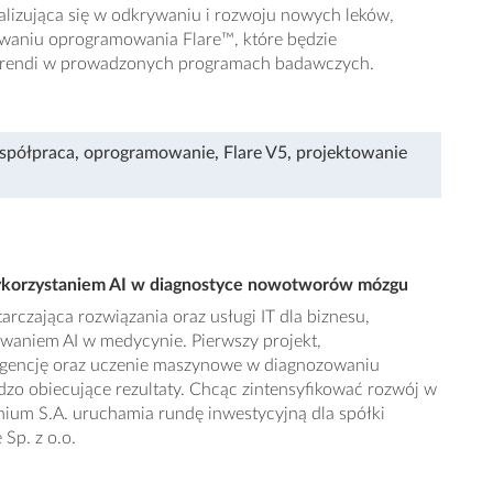
alizująca się w odkrywaniu i rozwoju nowych leków,
waniu oprogramowania Flare™, które będzie
rendi w prowadzonych programach badawczych.
spółpraca
,
oprogramowanie
,
Flare V5
,
projektowanie
wykorzystaniem AI w diagnostyce nowotworów mózgu
arczająca rozwiązania oraz usługi IT dla biznesu,
owaniem AI w medycynie. Pierwszy projekt,
ligencję oraz uczenie maszynowe w diagnozowaniu
o obiecujące rezultaty. Chcąc zintensyfikować rozwój w
ium S.A. uruchamia rundę inwestycyjną dla spółki
Sp. z o.o.