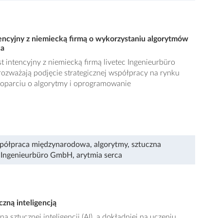
tencyjny z niemiecką firmą o wykorzystaniu algorytmów
ca
t intencyjny z niemiecką firmą livetec Ingenieurbüro
ozważają podjęcie strategicznej współpracy na rynku
 oparciu o algorytmy i oprogramowanie
półpraca międzynarodowa
,
algorytmy
,
sztuczna
c Ingenieurbüro GmbH
,
arytmia serca
czną inteligencją
na sztucznej inteligencji (AI), a dokładniej na uczeniu