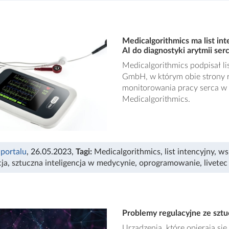
Medicalgorithmics ma list in
AI do diagnostyki arytmii ser
Medicalgorithmics podpisał lis
GmbH, w którym obie strony r
monitorowania pracy serca w
Medicalgorithmics.
 portalu
, 26.05.2023
,
Tagi:
Medicalgorithmics
,
list intencyjny
,
ws
cja
,
sztuczna inteligencja w medycynie
,
oprogramowanie
,
livete
Problemy regulacyjne ze sztu
Urządzenia, które opierają się 