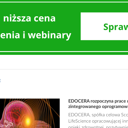
E
EDOCERA rozpoczyna prace n
zintegrowanego oprogramow
EDOCERA, spółka celowa Scop
LifeScience opracowującej in
opieki zdrowotnej, pozytywnie