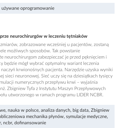
,
używane oprogramowanie
prze neurochirurgów w leczeniu tętniaków
rozmiarów, zobrazowane wcześniej u pacjentów, zostaną
iele możliwych sposobów. Tak powstanie
e neurochirurgom zabezpieczać je przed pęknięciem i
y będzie mógł wybrać optymalny wariant leczenia
ę naczyń krwionośnych pacjenta. Narzędzie uzyska wyniki
j sieci neuronowej. Sieć uczy się na dziesiątkach tysięcy
ulacji numerycznych przepływu krwi – wyjaśnia
inż. Zbigniew Tyfa z Instytutu Maszyn Przepływowych
zespołu utworzonego w ramach programu LIDER NCBR.
owe
,
nauka w polsce
,
analiza danych
,
big data
,
Zbigniew
obliczeniowa mechanika płynów
,
symulacje medyczne
,
r
,
ncbr
,
dofinansowanie