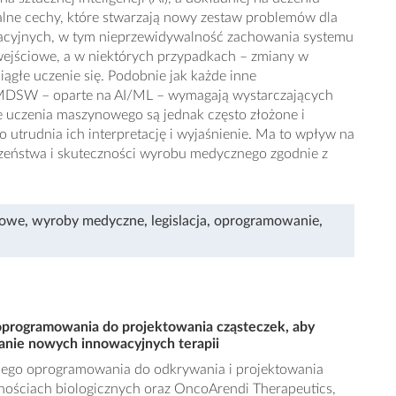
lne cechy, które stwarzają nowy zestaw problemów dla
acyjnych, w tym nieprzewidywalność zachowania systemu
ejściowe, a w niektórych przypadkach – zmiany w
ągłe uczenie się. Podobnie jak każde inne
DSW – oparte na AI/ML – wymagają wystarczających
 uczenia maszynowego są jednak często złożone i
co utrudnia ich interpretację i wyjaśnienie. Ma to wpływ na
zeństwa i skuteczności wyrobu medycznego zgodnie z
nowe
,
wyroby medyczne
,
legislacja
,
oprogramowanie
,
oprogramowania do projektowania cząsteczek, aby
wanie nowych innowacyjnych terapii
nego oprogramowania do odkrywania i projektowania
nościach biologicznych oraz OncoArendi Therapeutics,