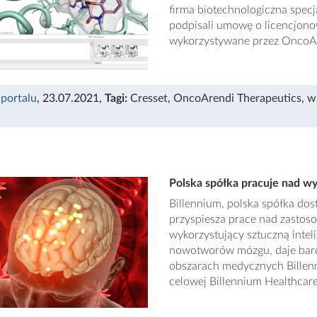
firma biotechnologiczna specj
podpisali umowę o licencjono
wykorzystywane przez OncoA
 portalu
, 23.07.2021
,
Tagi:
Cresset
,
OncoArendi Therapeutics
,
w
Polska spółka pracuje nad 
Billennium, polska spółka dost
przyspiesza prace nad zastos
wykorzystujący sztuczną inte
nowotworów mózgu, daje bardz
obszarach medycznych Billenn
celowej Billennium Healthcare 