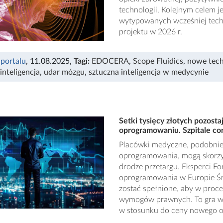
technologii. Kolejnym celem j
wytypowanych wcześniej techn
projektu w 2026 r.
 portalu
, 11.08.2025
,
Tagi:
EDOCERA
,
Scope Fluidics
,
nowe tech
inteligencja
,
udar mózgu
,
sztuczna inteligencja w medycynie
Setki tysięcy złotych pozost
oprogramowaniu. Szpitale cora
Placówki medyczne, podobnie 
oprogramowania, mogą skorzys
drodze przetargu. Eksperci F
oprogramowania w Europie Śr
zostać spełnione, aby w proc
wymogów prawnych. To gra wa
w stosunku do ceny nowego 