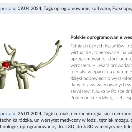
 portalu
, 09.04.2024
,
Tagi:
oprogramowanie
,
software
,
Forscope
Polskie oprogramowanie wes
Tętniaki różnych kształtów i 
wirtualnie „zoperowane” na w
oprogramowanie, które pomoż
wzrostem. – Lekarz prowadząc
tętniaka w oparciu o anatomi
dzięki odpowiednio wyszkolone
danych z zaawansowanych sym
serwisowi Nauka w Polsce dr 
Politechniki Łódzkiej, szef 
 portalu
, 26.01.2024
,
Tagi:
tętniak
,
neurochirurgia
,
sieci neuron
itechnika łódzka
,
uniwersytet medyczny w łodzi
,
tętniak mózgu
,
hnologie
,
oprogramowanie
,
druk 3D
,
druk 3D w medycynie
,
lide