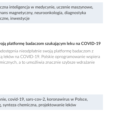
uczna inteligencja w medycynie
,
uczenie maszynowe
,
nans magnetyczny
,
neuroonkologia
,
diagnostyka
yczne
,
inwestycje
swoją platformę badaczom szukającym leku na COVID-19
 udostępnia nieodpłatnie swoją platformę badaczom z
ują leków na COVID-19. Polskie oprogramowanie wspiera
micznych, a to umożliwia znacznie szybsze wdrażanie
nie
,
covid-19
,
sars-cov-2
,
koronawirus w Polsce
,
g
,
synteza chemiczna
,
projektowanie leków