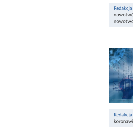
Redakcja
nowotwó
nowotw
Redakcja
koronawi