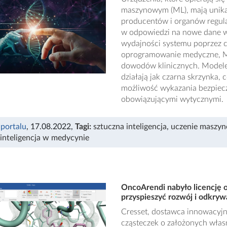
maszynowym (ML), mają unika
producentów i organów regul
w odpowiedzi na nowe dane w
wydajności systemu poprzez ci
oprogramowanie medyczne, M
dowodów klinicznych. Modele
działają jak czarna skrzynka, 
możliwość wykazania bezpiec
obowiązującymi wytycznymi.
 portalu
, 17.08.2022
,
Tagi:
sztuczna inteligencja
,
uczenie maszy
 inteligencja w medycynie
OncoArendi nabyło licencję 
przyspieszyć rozwój i odkry
Cresset, dostawca innowacyj
cząsteczek o założonych włas