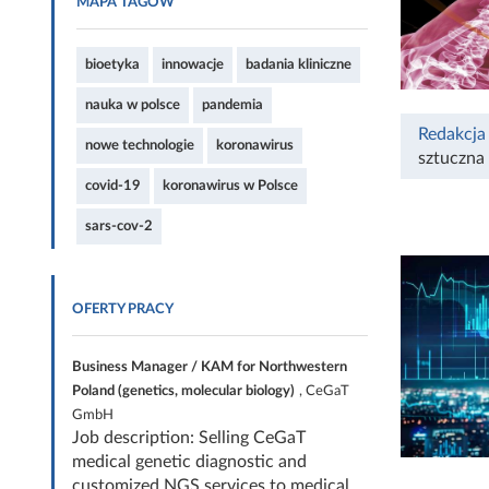
MAPA TAGÓW
bioetyka
innowacje
badania kliniczne
nauka w polsce
pandemia
Redakcja
nowe technologie
koronawirus
sztuczna 
covid-19
koronawirus w Polsce
sars-cov-2
OFERTY PRACY
Business Manager / KAM for Northwestern
Poland (genetics, molecular biology)
, CeGaT
GmbH
Job description: Selling CeGaT
medical genetic diagnostic and
customized NGS services to medical