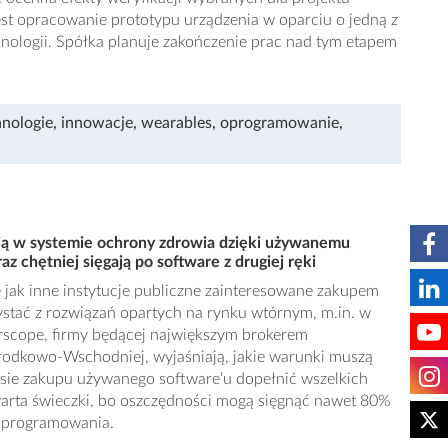
est opracowanie prototypu urządzenia w oparciu o jedną z
ologii. Spółka planuje zakończenie prac nad tym etapem
nologie
,
innowacje
,
wearables
,
oprogramowanie
,
ają w systemie ochrony zdrowia dzięki używanemu
z chętniej sięgają po software z drugiej ręki
jak inne instytucje publiczne zainteresowane zakupem
tać z rozwiązań opartych na rynku wtórnym, m.in. w
orscope, firmy będącej największym brokerem
odkowo-Wschodniej, wyjaśniają, jakie warunki muszą
esie zakupu używanego software’u dopełnić wszelkich
rta świeczki, bo oszczędności mogą sięgnąć nawet 80%
oprogramowania.