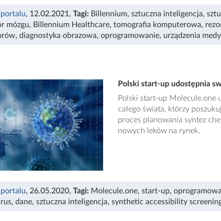
 portalu
, 12.02.2021
,
Tagi:
Billennium
,
sztuczna inteligencja
,
szt
r mózgu
,
Billennium Healthcare
,
tomografia komputerowa
,
rezo
orów
,
diagnostyka obrazowa
,
oprogramowanie
,
urządzenia med
Polski start-up udostępnia 
Polski start-up Molecule.one
całego świata, którzy poszuk
proces planowania syntez che
nowych leków na rynek.
 portalu
, 26.05.2020
,
Tagi:
Molecule.one
,
start-up
,
oprogramowa
rus
,
dane
,
sztuczna inteligencja
,
synthetic accessibility screenin