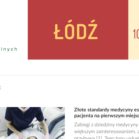
E
Złote standardy medycyny est
pacjenta na pierwszym miejs
Zabiegi z dziedziny medycyny e
większym zainteresowaniem, a
przybywa [1]. Tego typu usługi