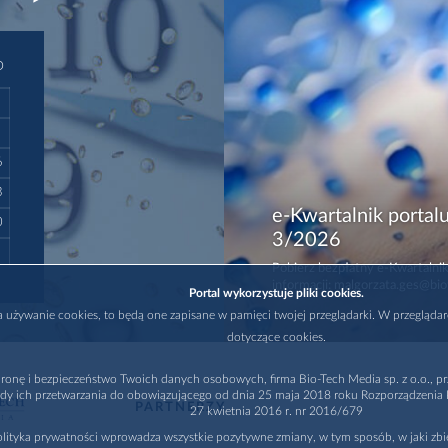
D
6
3
e-Kwartalnik portalu
0
3/2026
Pobierz bezpłatny e-Kwartalnik
informacji: malgorzata.ges@bio
Portal wykorzystuje pliki cookies.
na używanie cookies, to będą one zapisane w pamięci twojej przeglądarki. W przegląda
dotyczące cookies.
ronę i bezpieczeństwo Twoich danych osobowych, firma Bio-Tech Media sp. z o.o., pr
dy ich przetwarzania do obowiązującego od dnia 25 maja 2018 roku Rozporządzenia P
PARTNERZY
27 kwietnia 2016 r. nr 2016/679
lityka prywatności wprowadza wszystkie pozytywne zmiany, w tym sposób, w jaki zb