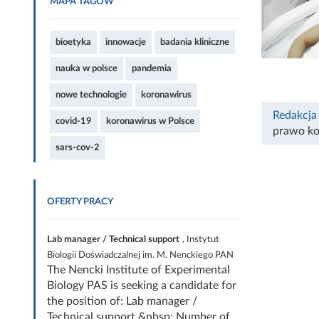
MAPA TAGÓW
bioetyka
innowacje
badania kliniczne
nauka w polsce
pandemia
nowe technologie
koronawirus
Redakcja
covid-19
koronawirus w Polsce
prawo k
sars-cov-2
OFERTY PRACY
Lab manager / Technical support
, Instytut
Biologii Doświadczalnej im. M. Nenckiego PAN
The Nencki Institute of Experimental
Biology PAS is seeking a candidate for
the position of: Lab manager /
Technical support &nbsp; Number of...