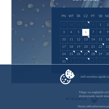
PN
WT
ŚR
CZ
PT
SB
N
27
28
29
30
31
1
2
3
4
5
6
7
8
9
10
11
12
13
14
15
1
17
18
19
20
21
22
2
24
25
26
27
28
29
3
31
1
2
3
4
5
6
Jeśli wyrażasz zgodę 
Mając na względzie och
dostosowała swoje zasa
WYDAWCA
Nasza zaktualizowana po