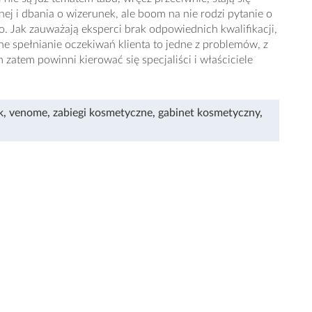
ej i dbania o wizerunek, ale boom na nie rodzi pytanie o
o. Jak zauważają eksperci brak odpowiednich kwalifikacji,
jne spełnianie oczekiwań klienta to jedne z problemów, z
 zatem powinni kierować się specjaliści i właściciele
k
,
venome
,
zabiegi kosmetyczne
,
gabinet kosmetyczny
,