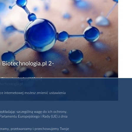
 Biotechnologia.pl 2-
 Biotechnologia.pl Więcej
technologia.pl
rce internetowej możesz zmienić ustawienia
zykładając szczególną wagę do ich ochrony,
arlamentu Europejskiego i Rady (UE) z dnia
ieramy, przetwarzamy i przechowujemy Twoje