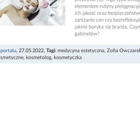
elementem rutyny pielęgnacyjn
ich jakość oraz bezpieczeństw
zaniżanie cen czy bezrefleksy
jakimi boryka się branża. Czym
gabinetów?
 portalu
, 27.05.2022
,
Tagi:
medycyna estetyczna
,
Zofia Owczare
osmetyczne
,
kosmetolog
,
kosmetyczka