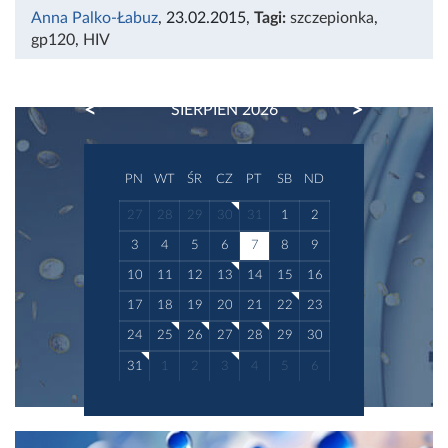
Anna Palko-Łabuz
, 23.02.2015
,
Tagi:
szczepionka
,
gp120
,
HIV
PREVIOUS
NEXT
SIERPIEŃ 2026
PN
WT
ŚR
CZ
PT
SB
ND
27
28
29
30
31
1
2
3
4
5
6
7
8
9
10
11
12
13
14
15
16
17
18
19
20
21
22
23
24
25
26
27
28
29
30
31
1
2
3
4
5
6