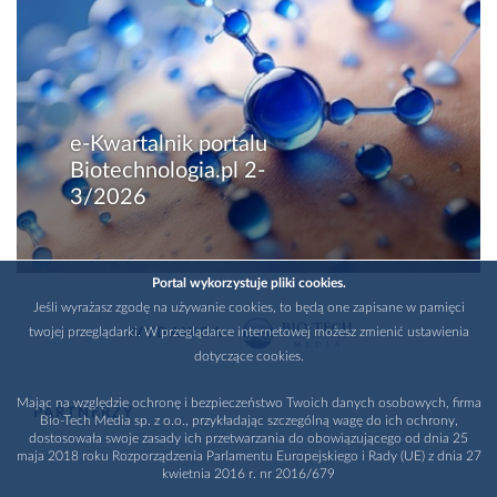
e-Kwartalnik portalu
Biotechnologia.pl 2-
3/2026
Portal wykorzystuje pliki cookies.
Jeśli wyrażasz zgodę na używanie cookies, to będą one zapisane w pamięci
twojej przeglądarki. W przeglądarce internetowej możesz zmienić ustawienia
WYDAWCA
dotyczące cookies.
Mając na względzie ochronę i bezpieczeństwo Twoich danych osobowych, firma
PARTNERZY
Bio-Tech Media sp. z o.o., przykładając szczególną wagę do ich ochrony,
dostosowała swoje zasady ich przetwarzania do obowiązującego od dnia 25
maja 2018 roku Rozporządzenia Parlamentu Europejskiego i Rady (UE) z dnia 27
kwietnia 2016 r. nr 2016/679