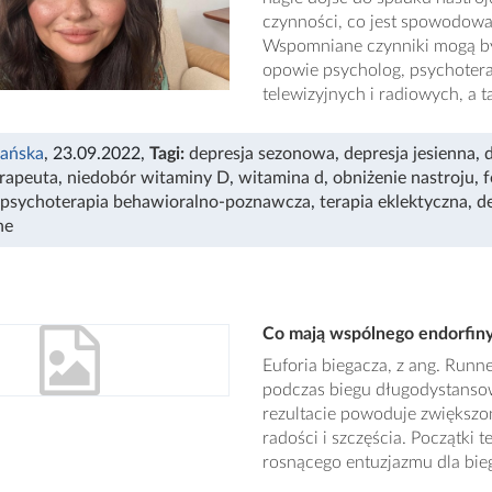
czynności, co jest spowodow
Wspomniane czynniki mogą być
opowie psycholog, psychoter
telewizyjnych i radiowych, a t
ańska
, 23.09.2022
,
Tagi:
depresja sezonowa
,
depresja jesienna
,
d
rapeuta
,
niedobór witaminy D
,
witamina d
,
obniżenie nastroju
,
f
psychoterapia behawioralno-poznawcza
,
terapia eklektyczna
,
d
ne
Co mają wspólnego endorfiny z
Euforia biegacza, z ang. Runn
podczas biegu długodystansowe
rezultacie powoduje zwiększo
radości i szczęścia. Początki te
rosnącego entuzjazmu dla bie