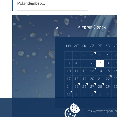
Poland&nbsp...
PREVIOUS
SIERPIEŃ 2026
PN
WT
ŚR
CZ
PT
SB
N
27
28
29
30
31
1
2
3
4
5
6
7
8
9
10
11
12
13
14
15
1
17
18
19
20
21
22
2
24
25
26
27
28
29
3
31
1
2
3
4
5
6
Jeśli wyrażasz zgodę 