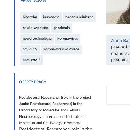
MAPA TAGÓW
bioetyka
innowacje
badania kliniczne
nauka w polsce
pandemia
nowe technologie
koronawirus
Anna Bar
psychote
covid-19
koronawirus w Polsce
chandra
,
psychicz
sars-cov-2
OFERTY PRACY
Postdoctoral Researcher (role in the project
Junior Postdoctoral Researcher) in the
Laboratory of Molecular and Cellular
Neurobiology
, International Institute of
Molecular and Cell Biology in Warsaw
Postdoctoral Researcher (role in the