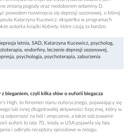
ane zmianą pogody oraz niedoborem witaminy D.
 powodem rozwinięcia się depresji sezonowej, o której
apeuta Katarzyna Kucewicz, ekspertka w programach
akże autorka książki Kobiety, które czują za bardzo.
epresja letnia
,
SAD
,
Katarzyna Kucewicz
,
psycholog
,
ototerapia
,
endorfiny
,
leczenie depresji sezonowej
,
epresja
,
psychologia
,
psychoterapia
,
zaburzenia
 bieganiem, czyli kilka słów o euforii biegacza
er's High, to fenomen stanu euforycznego, pojawiający się
go lub innej długotrwałej aktywności fizycznej, który w
ną odporność na ból i zmęczenie, a także odczuwanie
orii euforii to lata 70., kiedy w USA pojawiła się fala
gania i odkryto receptory opioidowe w mózgu.