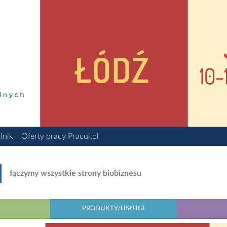
lnik
Oferty pracy Pracuj.pl
łączymy wszystkie strony biobiznesu
PRODUKTY/USŁUGI