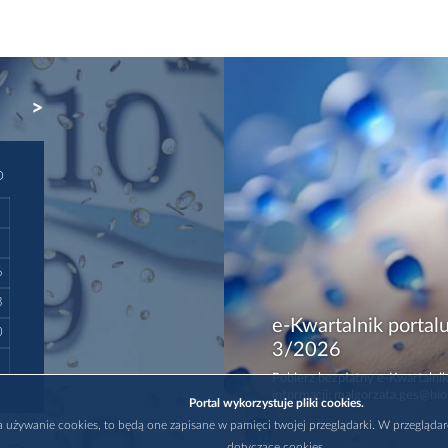
NEXT
D
6
3
e-Kwartalnik portalu
0
3/2026
Pobierz bezpłatny e-Kwartalnik
informacji: malgorzata.ges@bio
Portal wykorzystuje pliki cookies.
na używanie cookies, to będą one zapisane w pamięci twojej przeglądarki. W przegląda
dotyczące cookies.