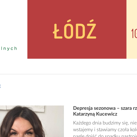
E
Depresja sezonowa – szara r
Katarzyną Kucewicz
Każdego dnia budzimy się, nie
wstajemy i stawiamy czoła ko
nagle dojść do spadku nastro