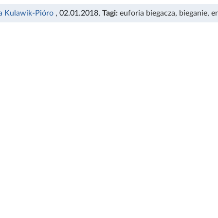
a Kulawik-Pióro
, 02.01.2018
,
Tagi:
euforia biegacza
,
bieganie
,
e