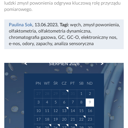
ludzki zmysł powonienia odgrywa kluczową rolę przyrządu
pomiarowego.
Paulina Sok
, 13.06.2023
,
Tagi:
węch
,
zmysł powonienia
,
olfaktometria
,
olfaktometria dynamiczna
,
chromatografia gazowa
,
GC
,
GC-O
,
elektroniczny nos
,
e-nos
,
odory
,
zapachy
,
analiza sensoryczna
PREVIOUS
NEXT
SIERPIEŃ 2026
PN
WT
ŚR
CZ
PT
SB
ND
27
28
29
30
31
1
2
3
4
5
6
7
8
9
10
11
12
13
14
15
16
17
18
19
20
21
22
23
24
25
26
27
28
29
30