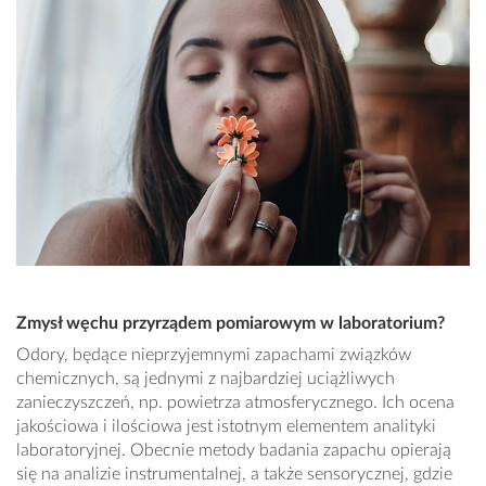
Zmysł węchu przyrządem pomiarowym w laboratorium?
Odory, będące nieprzyjemnymi zapachami związków
chemicznych, są jednymi z najbardziej uciążliwych
zanieczyszczeń, np. powietrza atmosferycznego. Ich ocena
jakościowa i ilościowa jest istotnym elementem analityki
laboratoryjnej. Obecnie metody badania zapachu opierają
się na analizie instrumentalnej, a także sensorycznej, gdzie