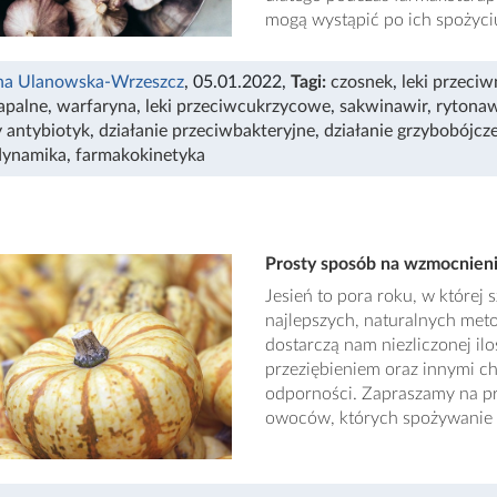
mogą wystąpić po ich spożyci
na Ulanowska-Wrzeszcz
, 05.01.2022
,
Tagi:
czosnek
,
leki przec
apalne
,
warfaryna
,
leki przeciwcukrzycowe
,
sakwinawir
,
rytonaw
y antybiotyk
,
działanie przeciwbakteryjne
,
działanie grzybobójcz
dynamika
,
farmakokinetyka
Prosty sposób na wzmocnien
Jesień to pora roku, w której
najlepszych, naturalnych met
dostarczą nam niezliczonej il
przeziębieniem oraz innymi 
odporności. Zapraszamy na pr
owoców, których spożywanie 