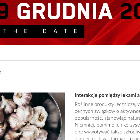
E
Interakcje pomiędzy lekami 
Roślinne produkty lecznicze, 
cennych związków o aktywnośc
popularność, stanowiąc natur
Niemniej, pomimo ich korzys
one wywoływać także szkodliwe
dlatego podczas farmakoterapi