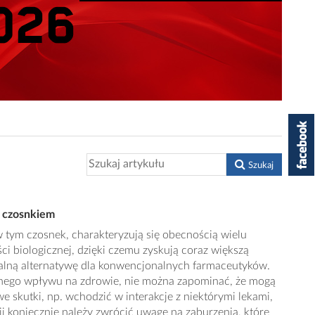
Szukaj
a czosnkiem
w tym czosnek, charakteryzują się obecnością wielu
i biologicznej, dzięki czemu zyskują coraz większą
alną alternatywę dla konwencjonalnych farmaceutyków.
tnego wpływu na zdrowie, nie można zapominać, że mogą
 skutki, np. wchodzić w interakcje z niektórymi lekami,
i koniecznie należy zwrócić uwagę na zaburzenia, które