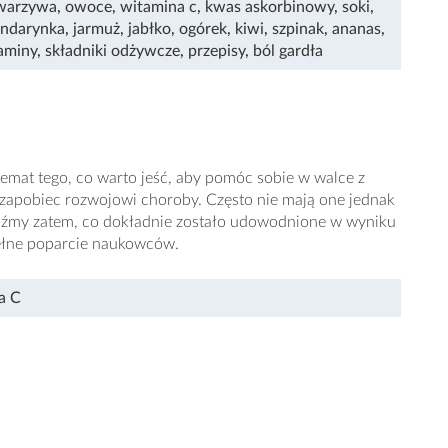
warzywa
,
owoce
,
witamina c
,
kwas askorbinowy
,
soki
,
ndarynka
,
jarmuż
,
jabłko
,
ogórek
,
kiwi
,
szpinak
,
ananas
,
aminy
,
składniki odżywcze
,
przepisy
,
ból gardła
 temat tego, co warto jeść, aby pomóc sobie w walce z
 zapobiec rozwojowi choroby. Często nie mają one jednak
dźmy zatem, co dokładnie zostało udowodnione w wyniku
ełne poparcie naukowców.
a C