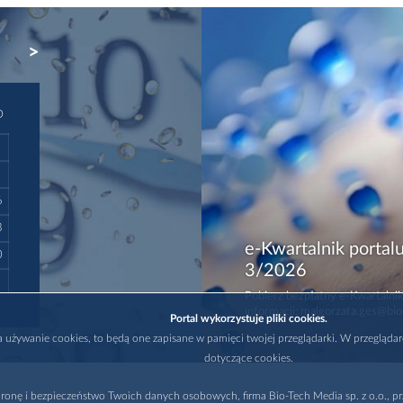
NEXT
D
6
3
e-Kwartalnik portalu
0
3/2026
Pobierz bezpłatny e-Kwartalnik
informacji: malgorzata.ges@bio
Portal wykorzystuje pliki cookies.
na używanie cookies, to będą one zapisane w pamięci twojej przeglądarki. W przegląda
dotyczące cookies.
ronę i bezpieczeństwo Twoich danych osobowych, firma Bio-Tech Media sp. z o.o., pr