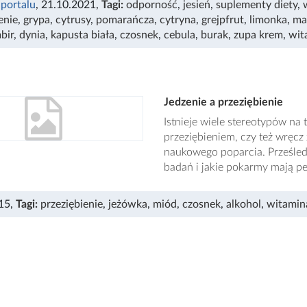
 portalu
, 21.10.2021
,
Tagi:
odporność
,
jesień
,
suplementy diety
,
enie
,
grypa
,
cytrusy
,
pomarańcza
,
cytryna
,
grejpfrut
,
limonka
,
ma
bir
,
dynia
,
kapusta biała
,
czosnek
,
cebula
,
burak
,
zupa krem
,
wit
Jedzenie a przeziębienie
Istnieje wiele stereotypów na
przeziębieniem, czy też wręcz
naukowego poparcia. Prześle
badań i jakie pokarmy mają p
15
,
Tagi:
przeziębienie
,
jeżówka
,
miód
,
czosnek
,
alkohol
,
witamin