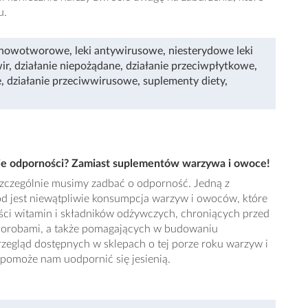
u.
iwnowotworowe
,
leki antywirusowe
,
niesterydowe leki
ir
,
działanie niepożądane
,
działanie przeciwpłytkowe
,
e
,
działanie przeciwwirusowe
,
suplementy diety
,
ie odporności? Zamiast suplementów warzywa i owoce!
 szczególnie musimy zadbać o odporność. Jedną z
od jest niewątpliwie konsumpcja warzyw i owoców, które
ości witamin i składników odżywczych, chroniących przed
chorobami, a także pomagających w budowaniu
zegląd dostępnych w sklepach o tej porze roku warzyw i
pomoże nam uodpornić się jesienią.