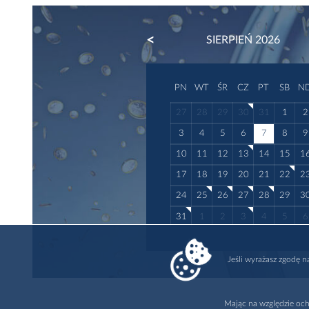
PREVIOUS
SIERPIEŃ 2026
PN
WT
ŚR
CZ
PT
SB
N
27
28
29
30
31
1
2
3
4
5
6
7
8
9
10
11
12
13
14
15
1
17
18
19
20
21
22
2
24
25
26
27
28
29
3
31
1
2
3
4
5
6
Jeśli wyrażasz zgodę 
Mając na względzie och