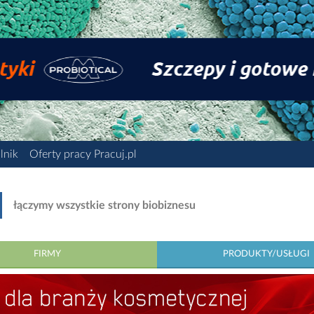
lnik
Oferty pracy Pracuj.pl
łączymy wszystkie strony biobiznesu
FIRMY
PRODUKTY/USŁUGI