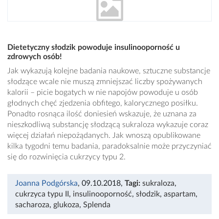
Dietetyczny słodzik powoduje insulinooporność u
zdrowych osób!
Jak wykazują kolejne badania naukowe, sztuczne substancje
słodzące wcale nie muszą zmniejszać liczby spożywanych
kalorii – picie bogatych w nie napojów powoduje u osób
głodnych chęć zjedzenia obfitego, kalorycznego posiłku.
Ponadto rosnąca ilość doniesień wskazuje, że uznana za
nieszkodliwą substancję słodzącą sukraloza wykazuje coraz
więcej działań niepożądanych. Jak wnoszą opublikowane
kilka tygodni temu badania, paradoksalnie może przyczyniać
się do rozwinięcia cukrzycy typu 2.
Joanna Podgórska
, 09.10.2018
,
Tagi:
sukraloza
,
cukrzyca typu II
,
insulinooporność
,
słodzik
,
aspartam
,
sacharoza
,
glukoza
,
Splenda