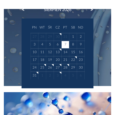
PREVIOUS
NEXT
SIERPIEŃ 2026
PN
WT
ŚR
CZ
PT
SB
ND
27
28
29
30
31
1
2
3
4
5
6
7
8
9
10
11
12
13
14
15
16
17
18
19
20
21
22
23
24
25
26
27
28
29
30
31
1
2
3
4
5
6