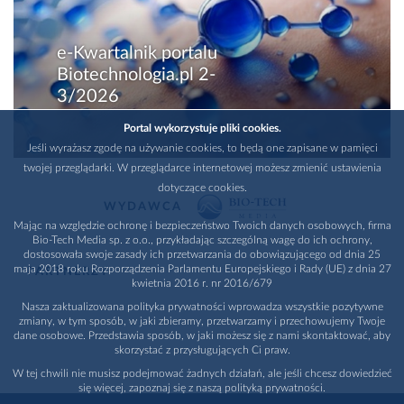
e-Kwartalnik portalu
Biotechnologia.pl 2-
3/2026
Portal wykorzystuje pliki cookies.
Jeśli wyrażasz zgodę na używanie cookies, to będą one zapisane w pamięci
twojej przeglądarki. W przeglądarce internetowej możesz zmienić ustawienia
dotyczące cookies.
WYDAWCA
Mając na względzie ochronę i bezpieczeństwo Twoich danych osobowych, firma
Bio-Tech Media sp. z o.o., przykładając szczególną wagę do ich ochrony,
dostosowała swoje zasady ich przetwarzania do obowiązującego od dnia 25
maja 2018 roku Rozporządzenia Parlamentu Europejskiego i Rady (UE) z dnia 27
PARTNERZY
kwietnia 2016 r. nr 2016/679
Nasza zaktualizowana polityka prywatności wprowadza wszystkie pozytywne
zmiany, w tym sposób, w jaki zbieramy, przetwarzamy i przechowujemy Twoje
dane osobowe. Przedstawia sposób, w jaki możesz się z nami skontaktować, aby
skorzystać z przysługujących Ci praw.
W tej chwili nie musisz podejmować żadnych działań, ale jeśli chcesz dowiedzieć
się więcej, zapoznaj się z naszą polityką prywatności.