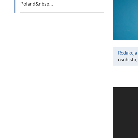
Poland&nbsp...
Redakcja
osobista