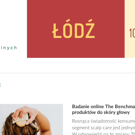
E
Badanie online The Benchma
produktów do skóry głowy
Rosnąca świadomość konsument
segment scalp care jest jedny
W odpowiedzi na te zmiany 