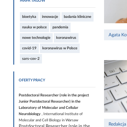
MAPA TAGÓW
bioetyka
innowacje
badania kliniczne
nauka w polsce
pandemia
Agata Ko
nowe technologie
koronawirus
covid-19
koronawirus w Polsce
sars-cov-2
OFERTY PRACY
Postdoctoral Researcher (role in the project
Junior Postdoctoral Researcher) in the
Laboratory of Molecular and Cellular
Neurobiology
, International Institute of
Molecular and Cell Biology in Warsaw
Redakcja
Postdoctoral Researcher (role in the