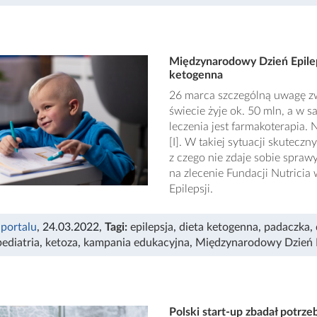
Międzynarodowy Dzień Epilepsj
ketogenna
26 marca szczególną uwagę zw
świecie żyje ok. 50 mln, a w 
leczenia jest farmakoterapia. 
[I]. W takiej sytuacji skutec
z czego nie zdaje sobie spra
na zlecenie Fundacji Nutric
Epilepsji.
 portalu
, 24.03.2022
,
Tagi:
epilepsja
,
dieta ketogenna
,
padaczka
,
pediatria
,
ketoza
,
kampania edukacyjna
,
Międzynarodowy Dzień E
Polski start-up zbadał potrz