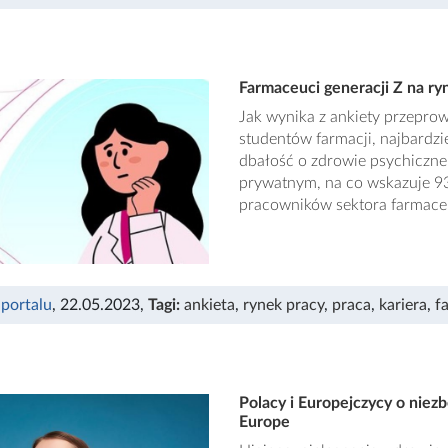
Farmaceuci generacji Z na r
Jak wynika z ankiety przepro
studentów farmacji, najbardzi
dbałość o zdrowie psychiczn
prywatnym, na co wskazuje 93
pracowników sektora farmace
 portalu
, 22.05.2023
,
Tagi:
ankieta
,
rynek pracy
,
praca
,
kariera
,
f
Polacy i Europejczycy o nie
Europe