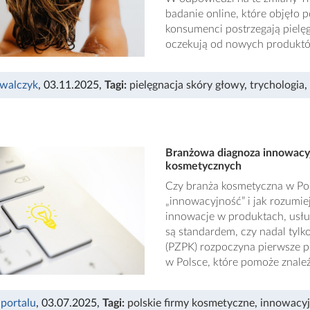
badanie online, które objęło 
konsumenci postrzegają pielęg
oczekują od nowych produkt
walczyk
, 03.11.2025
,
Tagi:
pielęgnacja skóry głowy
,
trychologia
,
Branżowa diagnoza innowacyj
kosmetycznych
Czy branża kosmetyczna w Pol
„innowacyjność” i jak rozumie
innowacje w produktach, usł
są standardem, czy nadal tyl
(PZPK) rozpoczyna pierwsze p
w Polsce, które pomoże znale
 portalu
, 03.07.2025
,
Tagi:
polskie firmy kosmetyczne
,
innowacy