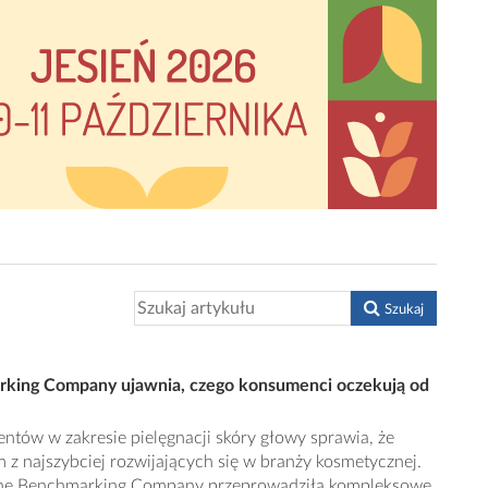
Szukaj
rking Company ujawnia, czego konsumenci oczekują od
ów w zakresie pielęgnacji skóry głowy sprawia, że
m z najszybciej rozwijających się w branży kosmetycznej.
The Benchmarking Company przeprowadziła kompleksowe