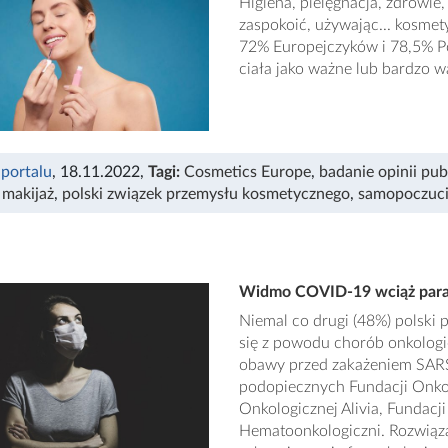
Higiena, pielęgnacja, zdrowi
zaspokoić, używając... kosme
72% Europejczyków i 78,5% Po
ciała jako ważne lub bardzo 
 portalu
, 18.11.2022
,
Tagi:
Cosmetics Europe
,
badanie opinii pub
,
makijaż
,
polski związek przemysłu kosmetycznego
,
samopoczuc
Widmo COVID-19 wciąż parali
Niemal co drugi (48%) polski 
się z powodu chorób onkologi
obawy przed zakażeniem SARS
podopiecznych Fundacji OnkoC
Onkologicznej Alivia, Fundacj
Hematoonkologiczni. Rozwią