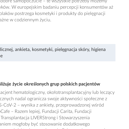
e, dobre samopoczucie – te wszystkie potrzeby możemy
tyków. W europejskim badaniu percepcji konsumentów aż
laków postrzega kosmetyki i produkty do pielęgnacji
ważne w codziennym życiu.
licznej
,
ankieta
,
kosmetyki
,
pielęgnacja skóry
,
higiena
ie
żuje życie określonych grup polskich pacjentów
pacjent hematologiczny, okołotransplantacyjny lub leczący
cznych nadal ogranicza swoje aktywności społeczne z
-CoV-2 – wynika z ankiety, przeprowadzonej wśród
afe – Razem lepiej, Fundacji Carita, Fundacji
i Transplantacja LIVERStrong i Stowarzyszenia
zaniem mogłoby być stosowanie dodatkowego