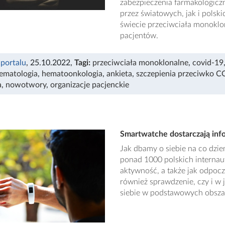
zabezpieczenia farmakologic
przez światowych, jak i polsk
świecie przeciwciała monoklo
pacjentów.
 portalu
, 25.10.2022
,
Tagi:
przeciwciała monoklonalne
,
covid-19
ematologia
,
hematoonkologia
,
ankieta
,
szczepienia przeciwko 
a
,
nowotwory
,
organizacje pacjenckie
Smartwatche dostarczają info
Jak dbamy o siebie na co dzi
ponad 1000 polskich internau
aktywność, a także jak odpocz
również sprawdzenie, czy i w 
siebie w podstawowych obsza