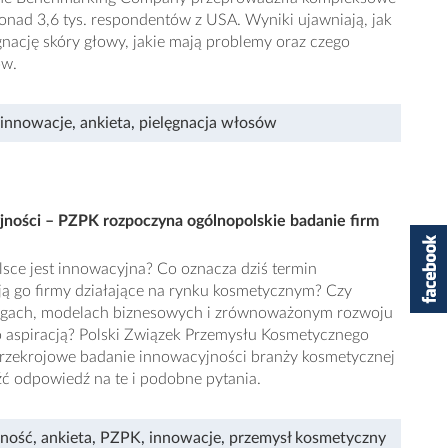
ponad 3,6 tys. respondentów z USA. Wyniki ujawniają, jak
nację skóry głowy, jakie mają problemy oraz czego
ów.
innowacje
,
ankieta
,
pielęgnacja włosów
ności – PZPK rozpoczyna ogólnopolskie badanie firm
sce jest innowacyjna? Co oznacza dziś termin
ją go firmy działające na rynku kosmetycznym? Czy
ugach, modelach biznesowych i zrównoważonym rozwoju
ko aspiracją? Polski Związek Przemysłu Kosmetycznego
rzekrojowe badanie innowacyjności branży kosmetycznej
źć odpowiedź na te i podobne pytania.
jność
,
ankieta
,
PZPK
,
innowacje
,
przemysł kosmetyczny