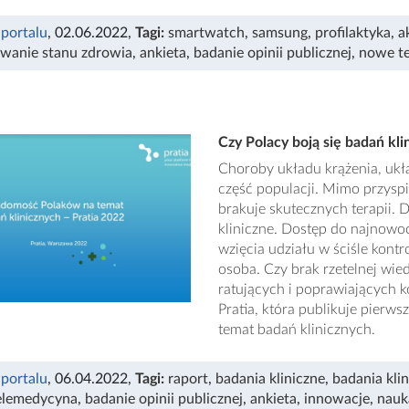
 portalu
, 02.06.2022
,
Tagi:
smartwatch
,
samsung
,
profilaktyka
,
a
wanie stanu zdrowia
,
ankieta
,
badanie opinii publicznej
,
nowe te
Czy Polacy boją się badań kli
Choroby układu krążenia, ukł
część populacji. Mimo przysp
brakuje skutecznych terapii. 
kliniczne. Dostęp do najnowoc
wzięcia udziału w ściśle kont
osoba. Czy brak rzetelnej wie
ratujących i poprawiających k
Pratia, która publikuje pierw
temat badań klinicznych.
 portalu
, 06.04.2022
,
Tagi:
raport
,
badania kliniczne
,
badania kli
elemedycyna
,
badanie opinii publicznej
,
ankieta
,
innowacje
,
nauk