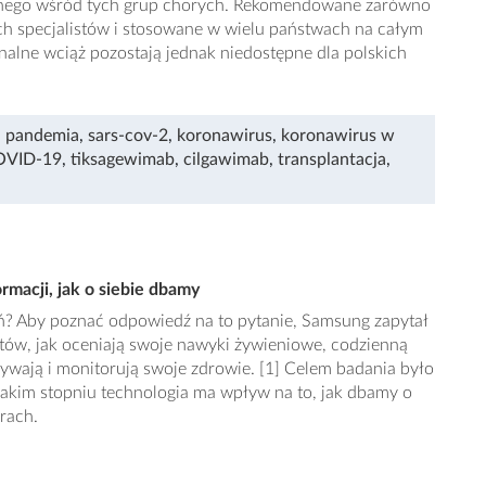
znego wśród tych grup chorych. Rekomendowane zarówno
ich specjalistów i stosowane w wielu państwach na całym
nalne wciąż pozostają jednak niedostępne dla polskich
,
pandemia
,
sars-cov-2
,
koronawirus
,
koronawirus w
COVID-19
,
tiksagewimab
,
cilgawimab
,
transplantacja
,
rmacji, jak o siebie dbamy
eń? Aby poznać odpowiedź na to pytanie, Samsung zapytał
tów, jak oceniają swoje nawyki żywieniowe, codzienną
ywają i monitorują swoje zdrowie. [1] Celem badania było
jakim stopniu technologia ma wpływ na to, jak dbamy o
rach.