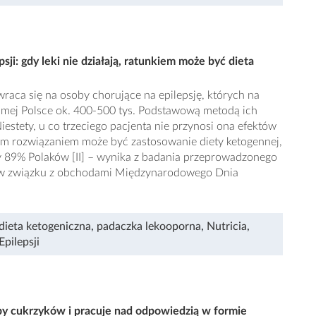
i: gdy leki nie działają, ratunkiem może być dieta
raca się na osoby chorujące na epilepsję, których na
samej Polsce ok. 400-500 tys. Podstawową metodą ich
Niestety, u co trzeciego pacjenta nie przynosi ona efektów
znym rozwiązaniem może być zastosowanie diety ketogennej,
wy 89% Polaków [II] – wynika z badania przeprowadzonego
ia w związku z obchodami Międzynarodowego Dnia
dieta ketogeniczna
,
padaczka lekooporna
,
Nutricia
,
pilepsji
eby cukrzyków i pracuje nad odpowiedzią w formie