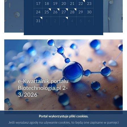
17
18
19
20
21
22
23
24
25
26
27
28
29
30
31
1
2
3
4
5
6
e-Kwartalnik portalu
Biotechnologia.pl 2-
3/2026
Portal wykorzystuje pliki cookies.
Jeśli wyrażasz zgodę na używanie cookies, to będą one zapisane w pamięci