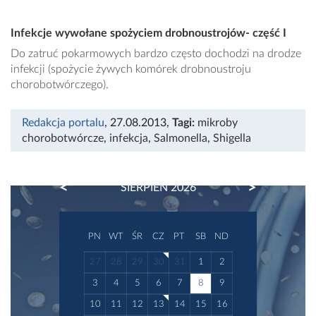
Infekcje wywołane spożyciem drobnoustrojów- część I
Do zatruć pokarmowych bardzo często dochodzi na drodze
infekcji (spożycie żywych komórek drobnoustroju
chorobotwórczego).
Redakcja portalu
, 27.08.2013
,
Tagi:
mikroby
chorobotwórcze
,
infekcja
,
Salmonella
,
Shigella
PREVIOUS
NEXT
SIERPIEŃ 2026
PN
WT
ŚR
CZ
PT
SB
ND
27
28
29
30
31
1
2
3
4
5
6
7
8
9
10
11
12
13
14
15
16