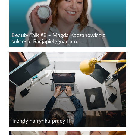
Beauty Talk #8 – Magda Kaczanowicz o
sukcesie Racjapielęgnacja na...
Podczas ostatniej edycji konferencji Beauty
Innovations, która odbyła się w dniach 21-22
maja br. w formule online, rozmawiałem z
Magdą Kaczanowicz – chemikiem i
technologiem kosmetycznym, która...
Trendy na rynku pracy IT
Wraz z dynamicznym rozwojem sektora