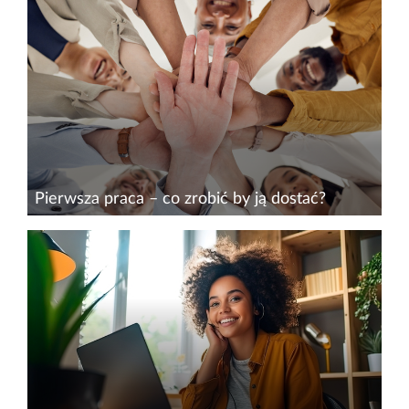
nowoczesnych technologii można dostrzec
charakterystyczne trendy na rynku pracy IT.
Dotyczą one m.in. oczekiwań potencjalnych
pracodawców, trybu zatrudnienia czy...
Pierwsza praca – co zrobić by ją dostać?
Stawiasz pierwsze kroki na rynku pracy i
zastanawiasz się, co możesz zrobić, aby szybko
znaleźć wymarzoną posadę? Warto zacząć od
napisania skutecznego CV, w którym
uwzględnisz swoje najważniejsze...