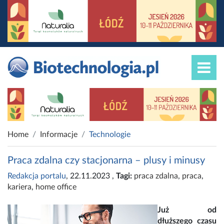
Home
Informacje
Technologie
Praca zdalna czy stacjonarna – plusy i minusy
Redakcja portalu
, 22.11.2023
,
Tagi:
praca zdalna
,
praca
,
kariera
,
home office
Już od
dłuższego czasu