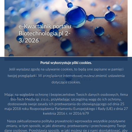
e-Kwartalnik portalu
Biotechnologia.pl 2-
3/2026
Portal wykorzystuje pliki cookies.
Jeśli wyrażasz zgodę na używanie cookies, to będą one zapisane w pamięci
twojej przeglądarki. W przeglądarce internetowej możesz zmienić ustawienia
WYDAWCA
dotyczące cookies.
Mając na względzie ochronę i bezpieczeństwo Twoich danych osobowych, firma
PARTNERZY
Bio-Tech Media sp. z o.o., przykładając szczególną wagę do ich ochrony,
dostosowała swoje zasady ich przetwarzania do obowiązującego od dnia 25
maja 2018 roku Rozporządzenia Parlamentu Europejskiego i Rady (UE) z dnia 27
kwietnia 2016 r. nr 2016/679
Nasza zaktualizowana polityka prywatności wprowadza wszystkie pozytywne
zmiany, w tym sposób, w jaki zbieramy, przetwarzamy i przechowujemy Twoje
dane osobowe. Przedstawia sposób, w jaki możesz się z nami skontaktować, aby