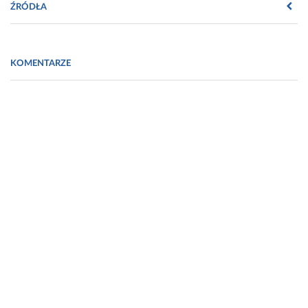
ŹRÓDŁA
Fot. Adobe Stock, Licencja: Pracuj.pl
KOMENTARZE