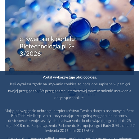
e-Kwartalnik portalu
Biotechnologia.pl 2-
3/2026
Portal wykorzystuje pliki cookies.
Jeśli wyrażasz zgodę na używanie cookies, to będą one zapisane w pamięci
twojej przeglądarki. W przeglądarce internetowej możesz zmienić ustawienia
WYDAWCA
dotyczące cookies.
Mając na względzie ochronę i bezpieczeństwo Twoich danych osobowych, firma
PARTNERZY
Bio-Tech Media sp. z o.o., przykładając szczególną wagę do ich ochrony,
dostosowała swoje zasady ich przetwarzania do obowiązującego od dnia 25
maja 2018 roku Rozporządzenia Parlamentu Europejskiego i Rady (UE) z dnia 27
kwietnia 2016 r. nr 2016/679
Nasza zaktualizowana polityka prywatności wprowadza wszystkie pozytywne