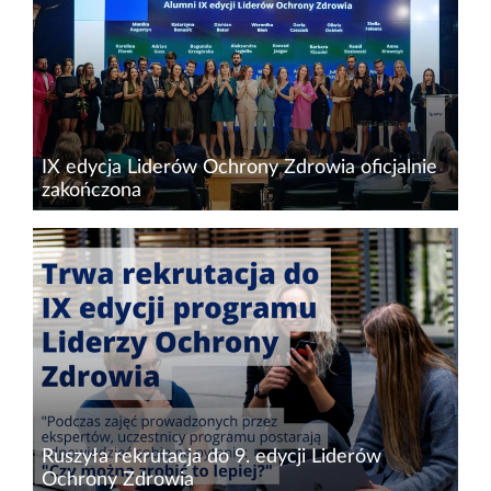
IX edycja Liderów Ochrony Zdrowia oficjalnie
zakończona
7 grudnia 2022 r. w Sali Notowań na Giełdzie
Papierów Wartościowych w Warszawie odbył
się finał IX edycji programu Liderzy Ochrony
Zdrowia. Jego celem niezmiennie od 9 lat jest
kształcenie...
Ruszyła rekrutacja do 9. edycji Liderów
Ochrony Zdrowia