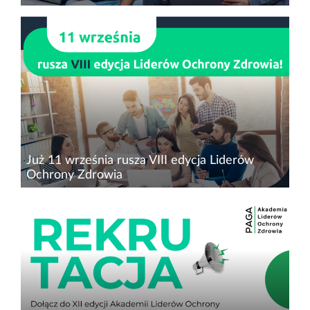
To jeden z flagowych programów Fundacji im.
Lesława A. Pagi. Pomaga w rozwoju zdolnym i
utalentowanym studentom i absolwentom,
którzy chcą rozwijać się w sektorze ochrony
zdrowia, mają potencjał, by...
Już 11 września rusza VIII edycja Liderów
Ochrony Zdrowia
To już VIII edycja jednej z flagowych inicjatyw
Fundacji im. Lesława A. Pagi, która stawia sobie
za cel&nbsp;działalność edukacyjną
oraz&nbsp;wspierającą rozwój gospodarczy,
osobisty i innowacyjno...