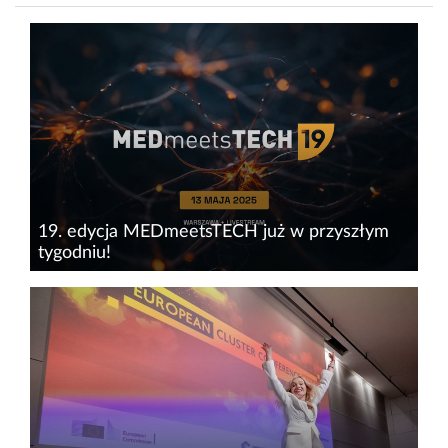
19. edycja MEDmeetsTECH już w przyszłym
tygodniu!
Jak&nbsp;odnaleźć się w świecie medtech
i&nbsp;wyznaczać trendy? Poznaj przyszłość
długowieczności w aspekcie technologii i
medycyny precyzyjnej, która zrewolucjonizuje
zdrowie oraz biznes! Już 13...