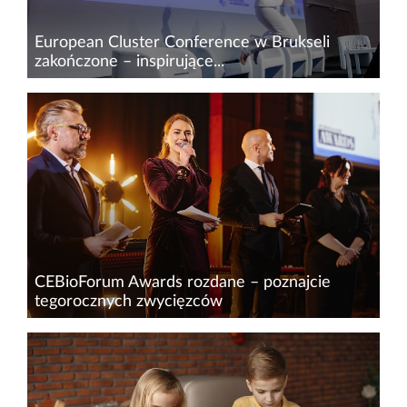
European Cluster Conference w Brukseli
zakończone – inspirujące...
European Cluster Conference 2024 odbyło się
w dniach 7-8 maja br. w Brukseli – bijącym
sercu Europy! Wydarzenie to zorganizowano w
ramach prezydencji belgijskiej w Radzie UE, aby
podkreśli...
CEBioForum Awards rozdane – poznajcie
tegorocznych zwycięzców
Za nami kolejna edycja jednej z najdłużej
działających w branży imprez biotech w Polsce
– CEBioForum. Blisko 400 uczestników, 30
wystawców, 9 paneli dyskusyjnych, ponad 50