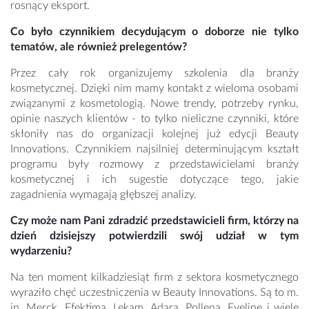
rosnący eksport.
Co było czynnikiem decydującym o doborze nie tylko
tematów, ale również prelegentów?
Przez cały rok organizujemy szkolenia dla branży
kosmetycznej. Dzięki nim mamy kontakt z wieloma osobami
związanymi z kosmetologią. Nowe trendy, potrzeby rynku,
opinie naszych klientów - to tylko nieliczne czynniki, które
skłoniły nas do organizacji kolejnej już edycji Beauty
Innovations. Czynnikiem najsilniej determinującym kształt
programu były rozmowy z przedstawicielami branży
kosmetycznej i ich sugestie dotyczące tego, jakie
zagadnienia wymagają głębszej analizy.
Czy może nam Pani zdradzić przedstawicieli firm, którzy na
dzień dzisiejszy potwierdzili swój udział w tym
wydarzeniu?
Na ten moment kilkadziesiąt firm z sektora kosmetycznego
wyraziło chęć uczestniczenia w Beauty Innovations. Są to m.
in. Merck, Efektima, Lekam, Adara, Pollena, Eveline i wiele