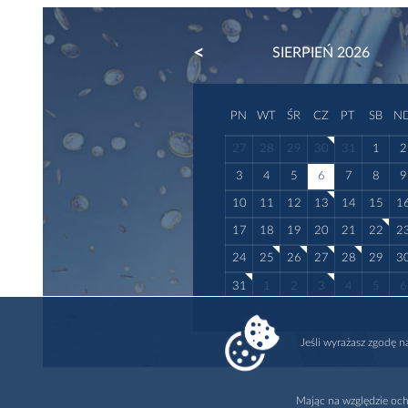
PREVIOUS
SIERPIEŃ 2026
PN
WT
ŚR
CZ
PT
SB
N
27
28
29
30
31
1
2
3
4
5
6
7
8
9
10
11
12
13
14
15
1
17
18
19
20
21
22
2
24
25
26
27
28
29
3
31
1
2
3
4
5
6
Jeśli wyrażasz zgodę 
Mając na względzie och