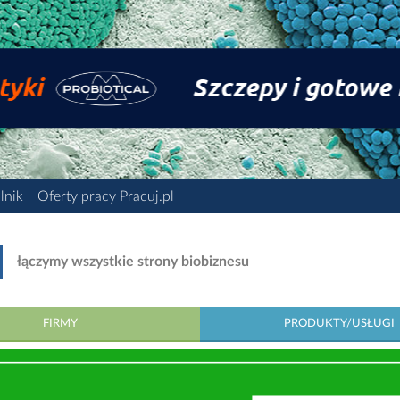
lnik
Oferty pracy Pracuj.pl
łączymy wszystkie strony biobiznesu
FIRMY
PRODUKTY/USŁUGI