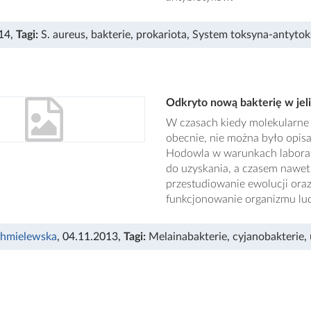
14
,
Tagi:
S. aureus
,
bakterie
,
prokariota
,
System toksyna-antytok
Odkryto nową bakterię w jeli
W czasach kiedy molekularne t
obecnie, nie można było opisa
Hodowla w warunkach laborat
do uzyskania, a czasem nawe
przestudiowanie ewolucji ora
funkcjonowanie organizmu lud
Chmielewska
, 04.11.2013
,
Tagi:
Melainabakterie
,
cyjanobakterie
,