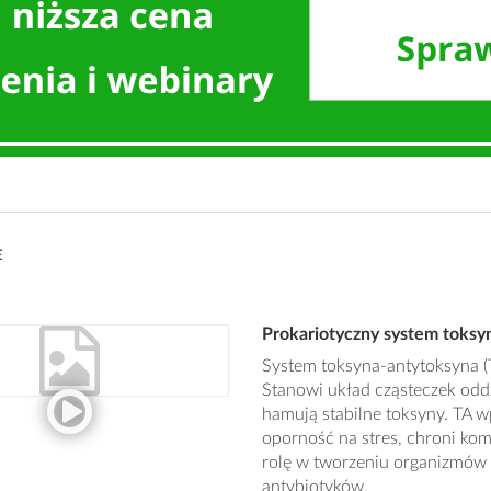
E
Prokariotyczny system toksy
System toksyna-antytoksyna (
Stanowi układ cząsteczek oddz
hamują stabilne toksyny. TA 
oporność na stres, chroni ko
rolę w tworzeniu organizmów 
antybiotyków.