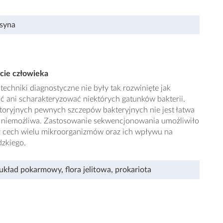
syna
cie człowieka
echniki diagnostyczne nie były tak rozwinięte jak
ć ani scharakteryzować niektórych gatunków bakterii.
oryjnych pewnych szczepów bakteryjnych nie jest łatwa
t niemożliwa. Zastosowanie sekwencjonowania umożliwiło
z cech wielu mikroorganizmów oraz ich wpływu na
zkiego.
układ pokarmowy
,
flora jelitowa
,
prokariota