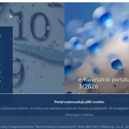
NEXT
D
6
3
e-Kwartalnik portalu
0
3/2026
Pobierz bezpłatny e-Kwartalnik
informacji: malgorzata.ges@bio
Portal wykorzystuje pliki cookies.
na używanie cookies, to będą one zapisane w pamięci twojej przeglądarki. W przegląda
dotyczące cookies.
ronę i bezpieczeństwo Twoich danych osobowych, firma Bio-Tech Media sp. z o.o., pr