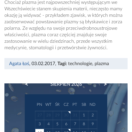
Chociaż plazma jest najpowszechniej występującym we
Wszechświecie stanem skupienia materii, nieczęsto mamy
okazję ją widywać - przykładem zjawisk, w których można
zaobserwować powstawanie plazmy są błyskawice i zorza
polarna. Ze względu na swoje przeciwdrobnoustrojowe
właściwości, plazma coraz częściej znajduje swoje
zastosowanie w wielu dziedzinach, przede wszystkim
medycynie, stomatologii i przetwórstwie żywności.
Agata Łoś
, 03.02.2017
,
Tagi:
technologie
,
plazma
PREVIOUS
NEXT
SIERPIEŃ 2026
PN
WT
ŚR
CZ
PT
SB
ND
27
28
29
30
31
1
2
3
4
5
6
7
8
9