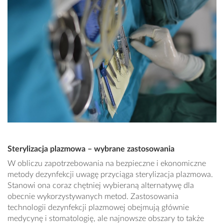
Sterylizacja plazmowa – wybrane zastosowania
W obliczu zapotrzebowania na bezpieczne i ekonomiczne
metody dezynfekcji uwagę przyciąga sterylizacja plazmowa.
Stanowi ona coraz chętniej wybieraną alternatywę dla
obecnie wykorzystywanych metod. Zastosowania
technologii dezynfekcji plazmowej obejmują głównie
medycynę i stomatologię, ale najnowsze obszary to także