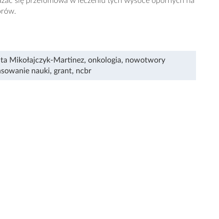
azać się przełomowa w leczeniu tych wysoce opornych na
orów.
ta Mikołajczyk-Martinez
,
onkologia
,
nowotwory
nsowanie nauki
,
grant
,
ncbr