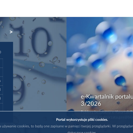
NEXT
D
6
3
e-Kwartalnik portalu
0
3/2026
Pobierz bezpłatny e-Kwartalnik
informacji: malgorzata.ges@bio
Portal wykorzystuje pliki cookies.
na używanie cookies, to będą one zapisane w pamięci twojej przeglądarki. W przegląda
dotyczące cookies.