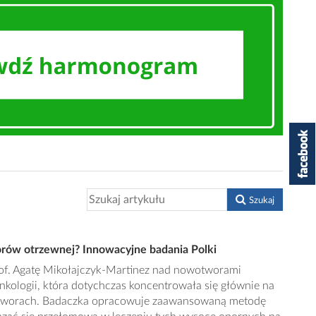
Szukaj
rów otrzewnej? Innowacyjne badania Polki
of. Agatę Mikołajczyk-Martinez nad nowotworami
nkologii, która dotychczas koncentrowała się głównie na
otworach. Badaczka opracowuje zaawansowaną metodę