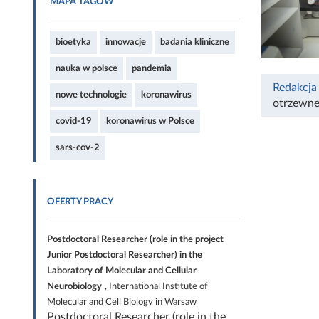
MAPA TAGÓW
bioetyka
innowacje
badania kliniczne
nauka w polsce
pandemia
Redakcja
nowe technologie
koronawirus
otrzewne
covid-19
koronawirus w Polsce
sars-cov-2
OFERTY PRACY
Postdoctoral Researcher (role in the project
Junior Postdoctoral Researcher) in the
Laboratory of Molecular and Cellular
Neurobiology
, International Institute of
Molecular and Cell Biology in Warsaw
Postdoctoral Researcher (role in the