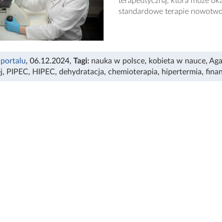
terapeutyczną, która może ok
standardowe terapie nowotw
 portalu
, 06.12.2024
,
Tagi:
nauka w polsce
,
kobieta w nauce
,
Aga
j
,
PIPEC
,
HIPEC
,
dehydratacja
,
chemioterapia
,
hipertermia
,
fina