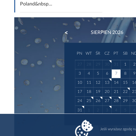
Poland&nbsp...
PREVIOUS
SIERPIEŃ 2026
PN
WT
ŚR
CZ
PT
SB
N
27
28
29
30
31
1
2
3
4
5
6
7
8
9
10
11
12
13
14
15
1
17
18
19
20
21
22
2
24
25
26
27
28
29
3
31
1
2
3
4
5
6
Jeśli wyrażasz zgodę 