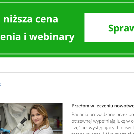
E
Przełom w leczeniu nowotwo
Badania prowadzone przez pr
otrzewnej wypełniają lukę w o
częściej występujących now