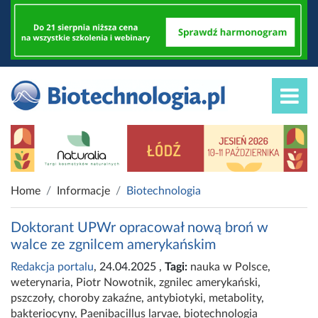
Home
Informacje
Biotechnologia
Doktorant UPWr opracował nową broń w
walce ze zgnilcem amerykańskim
Redakcja portalu
, 24.04.2025
,
Tagi:
nauka w Polsce
,
weterynaria
,
Piotr Nowotnik
,
zgnilec amerykański
,
pszczoły
,
choroby zakaźne
,
antybiotyki
,
metabolity
,
bakteriocyny
,
Paenibacillus larvae
,
biotechnologia