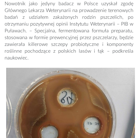
Nowotnik jako jedyny badacz w Polsce uzyskał zgodę
Głównego Lekarza Weterynarii na prowadzenie terenowych
badań z udziałem zakażonych rodzin pszczelich, po
otrzymaniu pozytywnej opinii Instytutu Weterynarii – PIB w
Puławach. – Specjalna, fermentowana formuła preparatu,
stosowana w formie prewencyjnej przez pszczelarzy, będzie
zawierała killerowe szczepy probiotyczne i komponenty
roślinne pochodzące z polskich lasów i łąk – podkreśla
naukowiec.