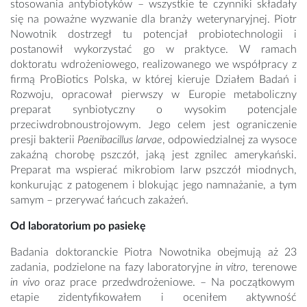
stosowania antybiotyków – wszystkie te czynniki składały
się na poważne wyzwanie dla branży weterynaryjnej. Piotr
Nowotnik dostrzegł tu potencjał probiotechnologii i
postanowił wykorzystać go w praktyce. W ramach
doktoratu wdrożeniowego, realizowanego we współpracy z
firmą ProBiotics Polska, w której kieruje Działem Badań i
Rozwoju, opracował pierwszy w Europie metaboliczny
preparat synbiotyczny o wysokim potencjale
przeciwdrobnoustrojowym. Jego celem jest ograniczenie
presji bakterii
Paenibacillus larvae
, odpowiedzialnej za wysoce
zakaźną chorobę pszczół, jaką jest zgnilec amerykański.
Preparat ma wspierać mikrobiom larw pszczół miodnych,
konkurując z patogenem i blokując jego namnażanie, a tym
samym – przerywać łańcuch zakażeń.
Od laboratorium po pasiekę
Badania doktoranckie Piotra Nowotnika obejmują aż 23
zadania, podzielone na fazy laboratoryjne
in vitro
, terenowe
in vivo
oraz prace przedwdrożeniowe. – Na początkowym
etapie zidentyfikowałem i oceniłem aktywność