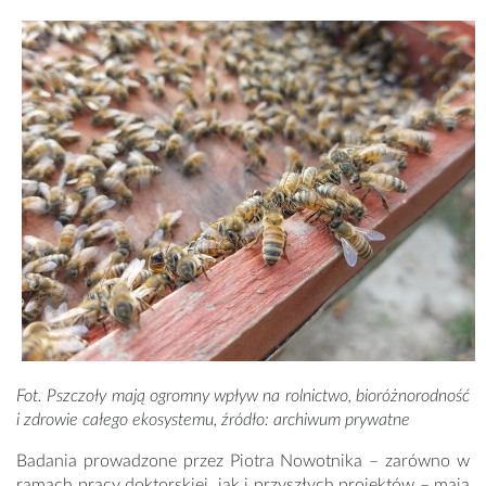
Fot. Pszczoły mają ogromny wpływ na rolnictwo, bioróżnorodność
i zdrowie całego ekosystemu, źródło: archiwum prywatne
Badania prowadzone przez Piotra Nowotnika – zarówno w
ramach pracy doktorskiej, jak i przyszłych projektów – mają