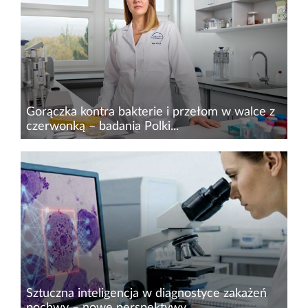
filmu sensacyjnego&nbsp;–&nbsp;dwaj lekarze,
prowizoryczne laboratorium w przydomowej
komórce, bakterie...
Gorączka kontra bakterie i przełom w walce z
czerwonką – badania Polki...
Każdego roku na świecie zakażenia pokarmowe
są przyczyną śmierci ok. 446 tys. dzieci poniżej
5. roku życia. W szczególności dotyczy to
ludności zamieszkujących kraje rozwijające się z
regionów Afryki...
Sztuczna inteligencja w diagnostyce zakażeń
pochwy – nowe perspektywy...