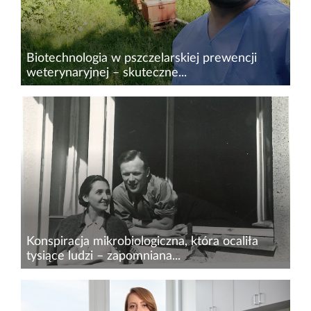
Biotechnologia w pszczelarskiej prewencji
weterynaryjnej – skuteczne...
Dr n. wet.&nbsp;Piotr Nowotnik, absolwent
Szkoły&nbsp;Doktorskiej Uniwersytetu
Przyrodniczego we Wrocławiu, z wykształcenia
jest biotechnologiem i specjalistą
mikrobiologiem. W swojej...
Konspiracja mikrobiologiczna, która ocaliła
tysiące ludzi – zapomniana...
Historia konspiracyjnej walki mikrobiologicznej z
czasów II wojny światowej brzmi jak scenariusz