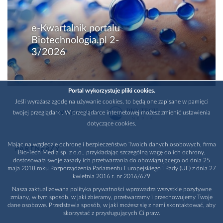
e-Kwartalnik portalu
Biotechnologia.pl 2-
3/2026
Portal wykorzystuje pliki cookies.
Jeśli wyrażasz zgodę na używanie cookies, to będą one zapisane w pamięci
twojej przeglądarki. W przeglądarce internetowej możesz zmienić ustawienia
WYDAWCA
dotyczące cookies.
Mając na względzie ochronę i bezpieczeństwo Twoich danych osobowych, firma
PARTNERZY
Bio-Tech Media sp. z o.o., przykładając szczególną wagę do ich ochrony,
dostosowała swoje zasady ich przetwarzania do obowiązującego od dnia 25
maja 2018 roku Rozporządzenia Parlamentu Europejskiego i Rady (UE) z dnia 27
kwietnia 2016 r. nr 2016/679
Nasza zaktualizowana polityka prywatności wprowadza wszystkie pozytywne
zmiany, w tym sposób, w jaki zbieramy, przetwarzamy i przechowujemy Twoje
dane osobowe. Przedstawia sposób, w jaki możesz się z nami skontaktować, aby
skorzystać z przysługujących Ci praw.