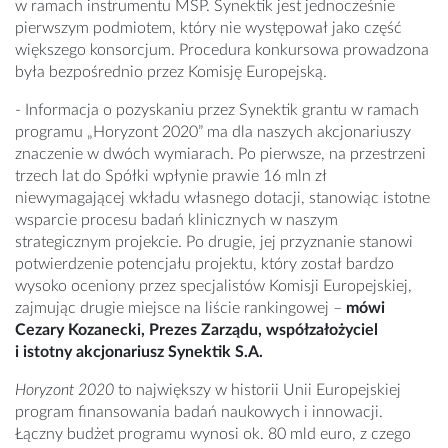
w ramach instrumentu MŚP. Synektik jest jednocześnie
pierwszym podmiotem, który nie występował jako część
większego konsorcjum. Procedura konkursowa prowadzona
była bezpośrednio przez Komisję Europejską.
- Informacja o pozyskaniu przez Synektik grantu w ramach
programu „Horyzont 2020” ma dla naszych
akcjonariuszy
znaczenie w dwóch wymiarach. Po pierwsze, na przestrzeni
trzech lat do Spółki wpłynie prawie 16 mln zł
niewymagającej wkładu własnego dotacji, stanowiąc istotne
wsparcie procesu badań klinicznych w naszym
strategicznym projekcie. Po drugie, jej przyznanie stanowi
potwierdzenie potencjału projektu, który został bardzo
wysoko oceniony przez specjalistów Komisji Europejskiej,
zajmując drugie miejsce na liście rankingowej –
mówi
Cezary Kozanecki, Prezes Zarządu, współzałożyciel
i istotny akcjonariusz Synektik S.A.
Horyzont 2020
to największy w historii Unii Europejskiej
program finansowania badań naukowych i innowacji.
Łączny budżet programu wynosi ok. 80 mld euro, z czego