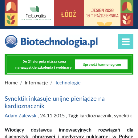
Home
Informacje
Technologie
Synektik inkasuje unijne pieniądze na
kardioznacznik
Adam Zalewski
, 24.11.2015
,
Tagi:
kardioznacznik
,
synektik
Wiodący dostawca innowacyjnych rozwiązań dla
diagnostyki obrazowej i medycyny nuklearnej w Polsce