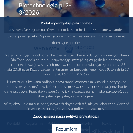
Biotechnologia.pl 2-
3/2026
Portal wykorzystuje pliki cookies.
Jeśli wyrażasz zgodę na używanie cookies, to będą one zapisane w pamięci
twojej przeglądarki. W przeglądarce internetowej możesz zmienić ustawienia
dotyczące cookies.
WYDAWCA
Mając na względzie ochronę i bezpieczeństwo Twoich danych osobowych, firma
Bio-Tech Media sp. z o.o., przykładając szczególną wagę do ich ochrony,
dostosowała swoje zasady ich przetwarzania do obowiązującego od dnia 25
maja 2018 roku Rozporządzenia Parlamentu Europejskiego i Rady (UE) z dnia 27
PARTNERZY
kwietnia 2016 r. nr 2016/679
Nasza zaktualizowana polityka prywatności wprowadza wszystkie pozytywne
zmiany, w tym sposób, w jaki zbieramy, przetwarzamy i przechowujemy Twoje
dane osobowe. Przedstawia sposób, w jaki możesz się z nami skontaktować, aby
skorzystać z przysługujących Ci praw.
W tej chwili nie musisz podejmować żadnych działań, ale jeśli chcesz dowiedzieć
się więcej, zapoznaj się z naszą polityką prywatności.
Zapoznaj się z naszą polityką prywatności ›
Kontakt
Regulamin
Polityka
Polityka
Reklama i
Rozumiem
prywatności
jakości
promocja
Newsletter