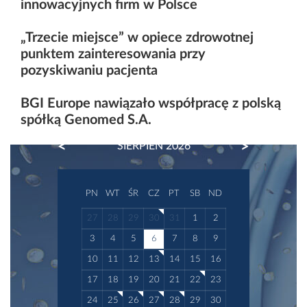
innowacyjnych firm w Polsce
„Trzecie miejsce” w opiece zdrowotnej
punktem zainteresowania przy
pozyskiwaniu pacjenta
BGI Europe nawiązało współpracę z polską
spółką Genomed S.A.
PREVIOUS
NEXT
SIERPIEŃ 2026
PN
WT
ŚR
CZ
PT
SB
ND
27
28
29
30
31
1
2
3
4
5
6
7
8
9
10
11
12
13
14
15
16
17
18
19
20
21
22
23
24
25
26
27
28
29
30