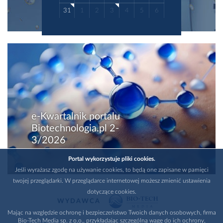
31
1
2
3
4
5
6
e-Kwartalnik portalu
Biotechnologia.pl 2-
3/2026
Portal wykorzystuje pliki cookies.
Jeśli wyrażasz zgodę na używanie cookies, to będą one zapisane w pamięci
twojej przeglądarki. W przeglądarce internetowej możesz zmienić ustawienia
dotyczące cookies.
WYDAWCA
Mając na względzie ochronę i bezpieczeństwo Twoich danych osobowych, firma
Bio-Tech Media sp. z o.o., przykładając szczególną wagę do ich ochrony,