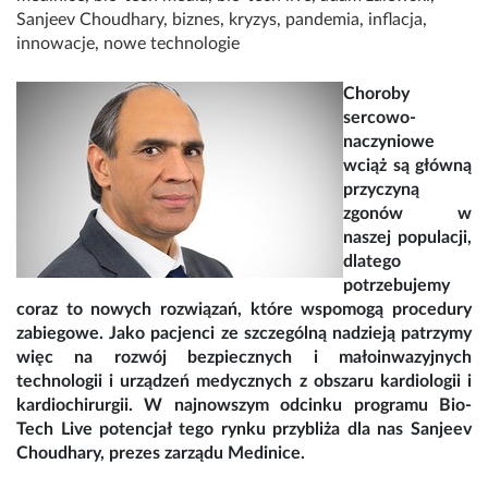
Sanjeev Choudhary
,
biznes
,
kryzys
,
pandemia
,
inflacja
,
innowacje
,
nowe technologie
Choroby
sercowo-
naczyniowe
wciąż są główną
przyczyną
zgonów w
naszej populacji,
dlatego
potrzebujemy
coraz to nowych rozwiązań, które wspomogą procedury
zabiegowe. Jako pacjenci ze szczególną nadzieją patrzymy
więc na rozwój bezpiecznych i małoinwazyjnych
technologii i urządzeń medycznych z obszaru kardiologii i
kardiochirurgii. W najnowszym odcinku programu Bio-
Tech Live potencjał tego rynku przybliża dla nas Sanjeev
Choudhary, prezes zarządu Medinice.