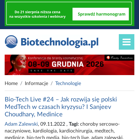
Home
Informacje
Technologie
Bio-Tech Live #24 – Jak rozwija się polski
MedTech w czasach kryzysu? I Sanjeev
Choudhary, Medinice
Adam Zalewski
, 09.11.2022
,
Tagi:
choroby sercowo-
naczyniowe
,
kardiologia
,
kardiochirurgia
,
medtech
,
medinice
,
bio-tech media
,
bio-tech live
,
adam zalewski
,