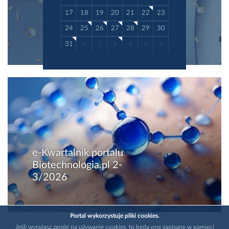
17
18
19
20
21
22
23
24
25
26
27
28
29
30
31
1
2
3
4
5
6
e-Kwartalnik portalu
Biotechnologia.pl 2-
3/2026
Portal wykorzystuje pliki cookies.
Jeśli wyrażasz zgodę na używanie cookies, to będą one zapisane w pamięci