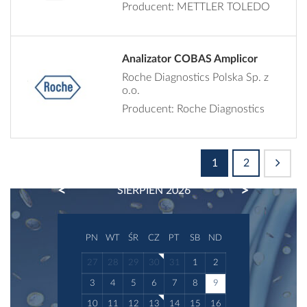
Producent: METTLER TOLEDO
Analizator COBAS Amplicor
Roche Diagnostics Polska Sp. z
o.o.
Producent: Roche Diagnostics
1
2
PREVIOUS
NEXT
SIERPIEŃ 2026
PN
WT
ŚR
CZ
PT
SB
ND
27
28
29
30
31
1
2
3
4
5
6
7
8
9
10
11
12
13
14
15
16