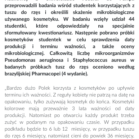
przeprowadzili badania wśród studentek korzystających z
tuszu do rzęs i określili skażenie mikrobiologiczne
używanego kosmetyku. W badaniu wzięły udział 44
studentki, które odpowiedziały na specjalnie
sformułowany kwestionariusz. Następnie pobrano próbki
kosmetyków studentek w celu sprawdzenia daty
produkcji i terminu ważności, a także oceny
mikrobiologicznej. Całkowitą liczbę mikroorganizmów
Pseudomonas aeruginosa i Staphylococcus aureus w
badanych próbkach tusz do rzęs oceniono według
brazylijskiej Pharmacopei (4 wydanie).
„Bardzo dużo Polek korzysta z kosmetyków po upływie
terminu ich ważności. Z reguły kobiety nie patrzą na datę na
opakowaniu, tylko zużywają kosmetyk do końca. Kosmetyki
kolorowe mają przeważnie 3 lata ważności od daty
produkcji. Natomiast po otwarciu każdy produkt trzeba
zużyć w podanym na opakowaniu czasie. W przypadku
podkładu będzie to 6 lub 12 miesięcy, w przypadku tuszu
do rzęs 6 miesięcy, natomiast cieni do powiek 36 miesięcy.