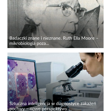
prowizoryczne laboratorium w przydomowej
komórce, bakterie...
Badaczki znane i nieznane. Ruth Ella Moore –
mikrobiologia poza...
Ruth Ella Moore należała do pokolenia
badaczek, których praca rozwijała się
równolegle z kształtowaniem nowoczesnej
mikrobiologii medycznej. Zajmowała się
bakteriologią gruźlicy, immunologi...
Sztuczna inteligencja w diagnostyce zakażeń
pochwy – nowe perspektywy...