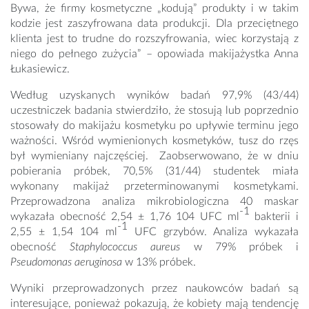
Bywa, że firmy kosmetyczne „kodują” produkty i w takim
kodzie jest zaszyfrowana data produkcji. Dla przeciętnego
klienta jest to trudne do rozszyfrowania, wiec korzystają z
niego do pełnego zużycia” – opowiada makijażystka Anna
Łukasiewicz.
Według uzyskanych wyników badań 97,9% (43/44)
uczestniczek badania stwierdziło, że stosują lub poprzednio
stosowały do makijażu kosmetyku po upływie terminu jego
ważności. Wśród wymienionych kosmetyków, tusz do rzęs
był wymieniany najczęściej. Zaobserwowano, że w dniu
pobierania próbek, 70,5% (31/44) studentek miała
wykonany makijaż przeterminowanymi kosmetykami.
Przeprowadzona analiza mikrobiologiczna 40 maskar
-1
wykazała obecność 2,54 ± 1,76 104 UFC ml
bakterii i
-1
2,55 ± 1,54 104 ml
UFC grzybów. Analiza wykazała
obecność
Staphylococcus aureus
w 79% próbek i
Pseudomonas aeruginosa
w 13% próbek.
Wyniki przeprowadzonych przez naukowców badań są
interesujące, ponieważ pokazują, że kobiety mają tendencję