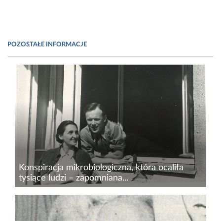
POZOSTAŁE INFORMACJE
Konspiracja mikrobiologiczna, która ocaliła
tysiące ludzi – zapomniana...
Historia konspiracyjnej walki mikrobiologicznej z
czasów II wojny światowej brzmi jak scenariusz
filmu sensacyjnego&nbsp;–&nbsp;dwaj lekarze,