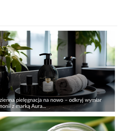
zienna pielęgnacja na nowo – odkryj wymiar
onii z marką Aura...
ienna pielęgnacja skóry wcale nie musi być
plikowana i czasochłonna – wystarczy kilka