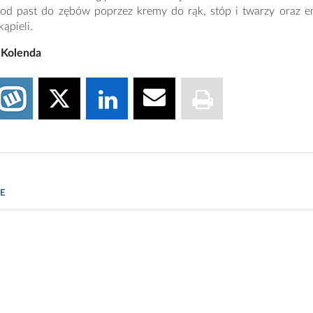
 od past do zębów poprzez kremy do rąk, stóp i twarzy oraz 
ąpieli.
 Kolenda
Nawilżające i keratolityczne działanie mocznika. Cosmetology Today, 2
E
 S i wsp.: Urea uptake enhances barrier function and antimicrobial 
tol, 2012.
ccessmylibrary.com/article-1G1-9035893/uses-urea-cosmetology.html
sp.: Vehicle-controlled effect of urea on normal and SLS-irritated skin. 
day.net/practicaldermatology/2012/07/article.asp?f=understanding-the-ro