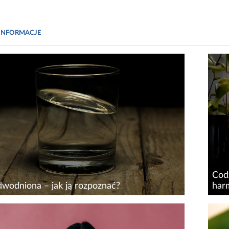
INFORMACJE
Cod
dwodniona – jak ją rozpoznać?
harm
ca się jesień i zima niestety niosą za sobą
Codz
 skórne, takie jak suchość, ale też
skom