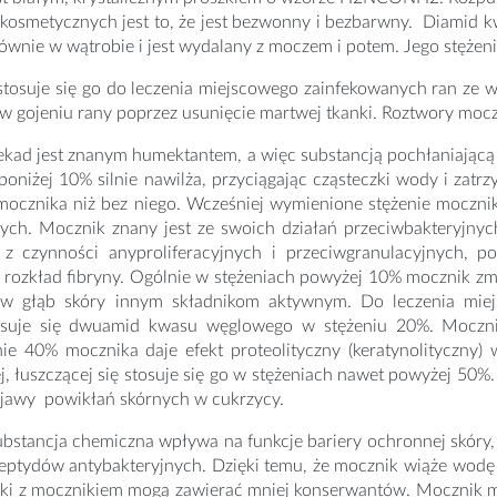
osmetycznych jest to, że jest bezwonny i bezbarwny. Diamid kw
ównie w wątrobie i jest wydalany z moczem i potem. Jego stęże
osuje się go do leczenia miejscowego zainfekowanych ran ze wz
 gojeniu rany poprzez usunięcie martwej tkanki. Roztwory moczni
ekad jest znanym humektantem, a więc substancją pochłaniającą
poniżej 10% silnie nawilża, przyciągając cząsteczki wody i zat
mocznika niż bez niego. Wcześniej wymienione stężenie mocznik
ych. Mocznik znany jest ze swoich działań przeciwbakteryjny
 z czynności anyproliferacyjnych i przeciwgranulacyjnych,
 rozkład fibryny. Ogólnie w stężeniach powyżej 10% mocznik zmi
 w głąb skóry innym składnikom aktywnym. Do leczenia miej
suje się dwuamid kwasu węglowego w stężeniu 20%. Mocznik s
e 40% mocznika daje efekt proteolityczny (keratynolityczny) w
j, łuszczącej się stosuje się go w stężeniach nawet powyżej 50
jawy powikłań skórnych w cukrzycy.
ubstancja chemiczna wpływa na funkcje bariery ochronnej skóry
eptydów antybakteryjnych. Dzięki temu, że mocznik wiąże wodę 
yki z mocznikiem mogą zawierać mniej konserwantów. Mocznik 