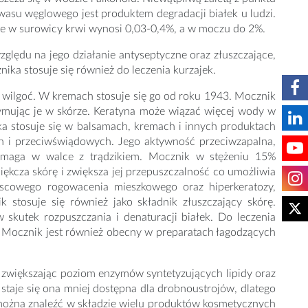
asu węglowego jest produktem degradacji białek u ludzi.
nie w surowicy krwi wynosi 0,03-0,4%, a w moczu do 2%.
ględu na jego działanie antyseptyczne oraz złuszczające,
ka stosuje się również do leczenia kurzajek.
 wilgoć. W kremach stosuje się go od roku 1943. Mocznik
rzymując je w skórze. Keratyna może wiązać więcej wody w
a stosuje się w balsamach, kremach i innych produktach
ch i przeciwświądowych. Jego aktywność przeciwzapalna,
 pomaga w walce z trądzikiem. Mocznik w stężeniu 15%
ękcza skórę i zwiększa jej przepuszczalność co umożliwia
scowego rogowacenia mieszkowego oraz hiperkeratozy,
tosuje się również jako składnik złuszczający skórę.
 skutek rozpuszczania i denaturacji białek. Do leczenia
%. Mocznik jest również obecny w preparatach łagodzących
, zwiększając poziom enzymów syntetyzujących lipidy oraz
staje się ona mniej dostępna dla drobnoustrojów, dlatego
można znaleźć w składzie wielu produktów kosmetycznych