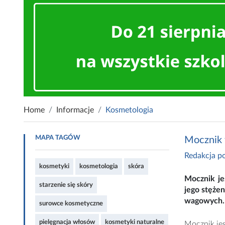
Home
Informacje
Kosmetologia
MAPA TAGÓW
Mocznik
Redakcja po
kosmetyki
kosmetologia
skóra
Mocznik je
starzenie się skóry
jego stęże
wagowych.
surowce kosmetyczne
pielęgnacja włosów
kosmetyki naturalne
Mocznik jes