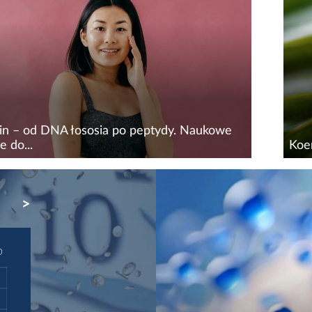
enie skóry, które może dotyczyć wszystkich
odp
ry (suchej, tłustej, mieszanej). Skutki mog...
kosm
wkra
kin – od DNA łososia po peptydy. Naukowe
e do...
Koe
ass skin, wywodzący się z koreańskiej
Koen
ogii (K-beauty), to określenie skóry idealnie
w or
NEXT
, jednolitej, intensywnie nawilżonej i
wpł
cej światło niczym tafla szkła. Początkowo...
nazy
może
D