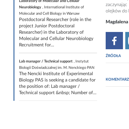
Laboratory of Molecular and Cellular
zaczynając
Neurobiology
, International Institute of
olejków do k
Molecular and Cell Biology in Warsaw
Postdoctoral Researcher (role in the
Magdalena
project Junior Postdoctoral
Researcher) in the Laboratory of
Molecular and Cellular Neurobiology
Recruitment for...
ŹRÓDŁA
Lab manager / Technical support
, Instytut
Biologii Doświadczalnej im. M. Nenckiego PAN
Mężyńska I: 
The Nencki Institute of Experimental
Biology PAS is seeking a candidate for
KOMENTARZ
Grether-Beck
the position of: Lab manager /
Invest Derma
Technical support &nbsp; Number of...
http://www.a
Savica S. i w
http://bmcto