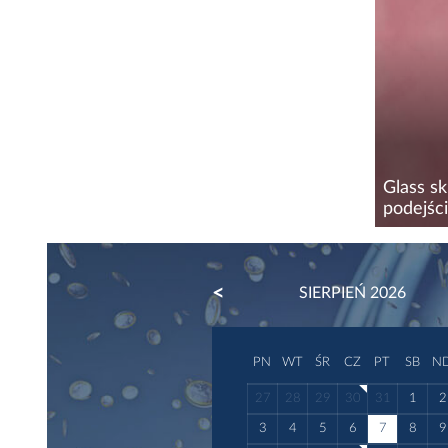
odwodni
typów ce
Glass s
podejści
Trend gl
kosmetol
PREVIOUS
SIERPIEŃ 2026
gładkiej
odbijają
PN
WT
ŚR
CZ
PT
SB
N
27
28
29
30
31
1
2
3
4
5
6
7
8
9