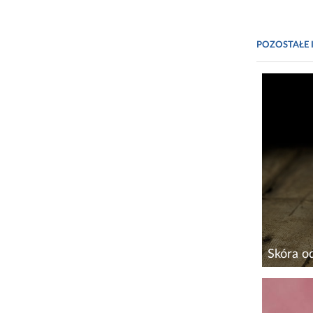
POZOSTAŁE 
Skóra o
Zbliżają
problemy