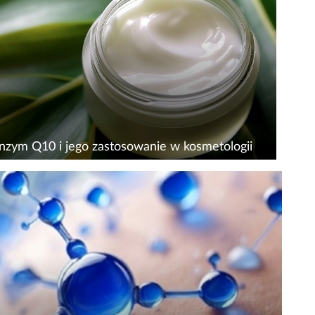
owiednich kroków i precyzyjnie dobrane
etyki. Aura Care to nowa marka na rynku, która
cza z...
nzym Q10 i jego zastosowanie w kosmetologii
zym Q10, jako składnik naturalnie występujący
ganizmie, jest związkiem chemicznym, który
ywa na zdrowy wygląd skóry, dlatego często
wany jest eliksirem młodości. Jego niedobór
...