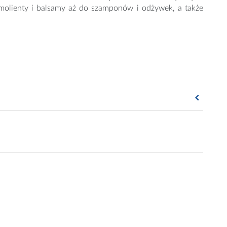
emolienty i balsamy aż do szamponów i odżywek, a także
010.
defense in humans by regulating epidermal gene expression. J
Int J Pharm., 2004.
le-of-natural-moisturizing-factor-in-skin-hydration