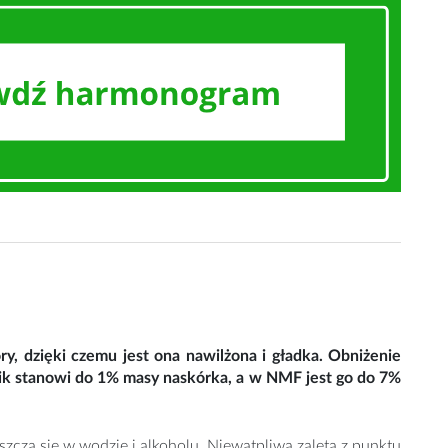
y, dzięki czemu jest ona nawilżona i gładka. Obniżenie
nik stanowi do 1% masy naskórka, a w NMF jest go do 7%
za się w wodzie i alkoholu. Niewątpliwą zaletą z punktu