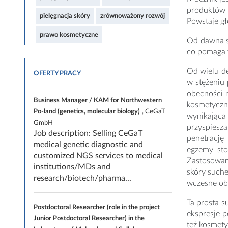
produktów k
pielęgnacja skóry
zrównoważony rozwój
Powstaje gł
prawo kosmetyczne
Od dawna st
co pomaga w
Od wielu d
OFERTY PRACY
w stężeniu 
obecności 
Business Manager / KAM for Northwestern
kosmetyczn
Po-land (genetics, molecular biology)
, CeGaT
wynikająca
GmbH
przyspiesza
Job description: Selling CeGaT
penetrację
medical genetic diagnostic and
egzemy sto
customized NGS services to medical
Zastosowani
institutions/MDs and
skóry suche
research/biotech/pharma...
wczesne ob
Ta prosta s
Postdoctoral Researcher (role in the project
ekspresje p
Junior Postdoctoral Researcher) in the
też kosmet