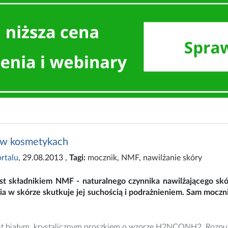
 w kosmetykach
rtalu
, 29.08.2013
,
Tagi:
mocznik
,
NMF
,
nawilżanie skóry
st składnikiem NMF - naturalnego czynnika nawilżającego skór
nia w skórze skutkuje jej suchością i podrażnieniem. Sam mocz
t białym, krystalicznym proszkiem o wzorze H2NCONH2. Rozpuszc