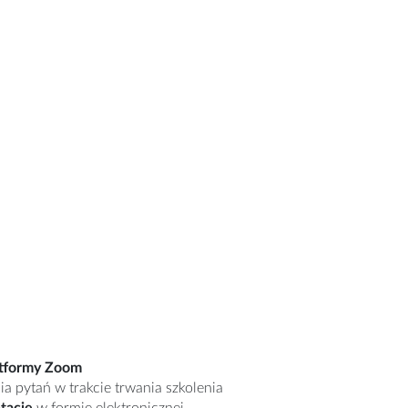
tformy Zoom
a pytań w trakcie trwania szkolenia
tację
w formie elektronicznej