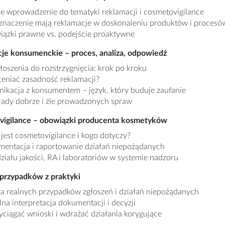
ie wprowadzenie do tematyki reklamacji i cosmetovigilance
 znaczenie mają reklamacje w doskonaleniu produktów i procesó
ązki prawne vs. podejście proaktywne
cje konsumenckie – proces, analiza, odpowiedź
łoszenia do rozstrzygnięcia: krok po kroku
ceniać zasadność reklamacji?
ikacja z konsumentem – język, który buduje zaufanie
łady dobrze i źle prowadzonych spraw
vigilance – obowiązki producenta kosmetyków
jest cosmetovigilance i kogo dotyczy?
entacja i raportowanie działań niepożądanych
działu jakości, RA i laboratoriów w systemie nadzoru
 przypadków z praktyki
za realnych przypadków zgłoszeń i działań niepożądanych
na interpretacja dokumentacji i decyzji
yciągać wnioski i wdrażać działania korygujące