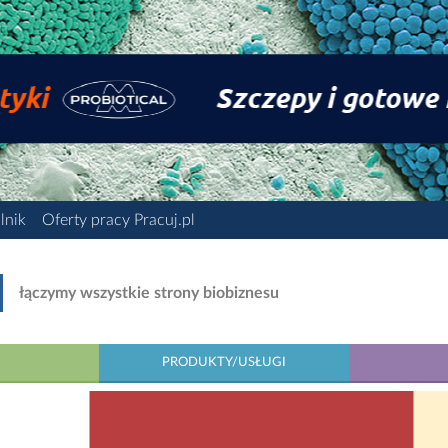
lnik
Oferty pracy Pracuj.pl
łączymy wszystkie strony biobiznesu
PRODUKTY/USŁUGI