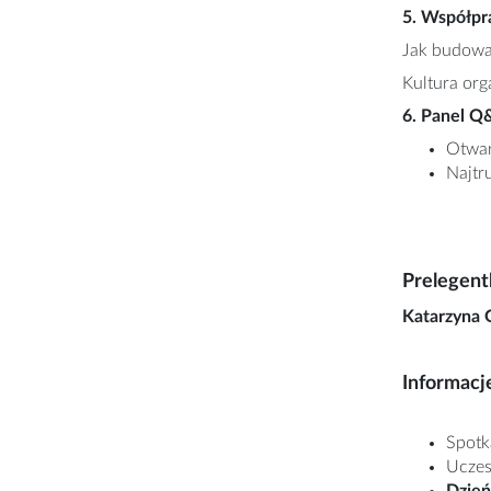
5. Współpra
Jak budowa
Kultura org
6. Panel 
Otwar
Najtr
Prelegent
Katarzyna
Informacj
Spotk
Uczes
Dzień