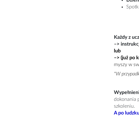
Spotk
Każdy z ucz
–> instrukc
lub
–>
(już po 
myszy w swo
*W przypadku
Wypełnieni
dokonania p
szkoleniu.
A po ludzku