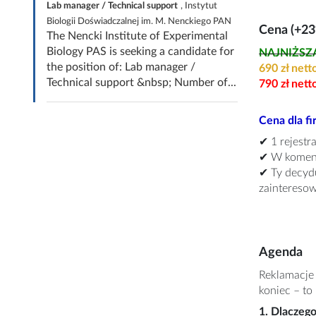
Lab manager / Technical support
, Instytut
Biologii Doświadczalnej im. M. Nenckiego PAN
Cena (+2
The Nencki Institute of Experimental
Biology PAS is seeking a candidate for
NAJNIŻSZA 
the position of: Lab manager /
690 zł nett
Technical support &nbsp; Number of...
790 zł nett
Cena dla fi
✔ 1 rejestr
✔ W koment
✔ Ty decydu
zaintereso
Agenda
Reklamacje 
koniec – to
1. Dlaczego