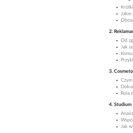
Krótk
Jakie
Obowi
2. Reklama
Od zg
Jak o
Komun
Przyk
3. Cosmeto
Czym 
Dokum
Rola 
4. Studium
Anali
Wspól
Jak w