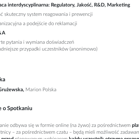
ca interdyscyplinarna: Regulatory, Jakość, R&D, Marketing
ć skuteczny system reagowania i prewencji
anizacyjna a podejście do reklamacji
Q&A
te pytania i wymiana doświadczeń
udniejsze przypadki uczestników (anonimowo)
ka
 Grużewska,
Marion Polska
e o Spotkaniu
anie odbywa się w formie online (na żywo) za pośrednictwem
pla
tnicy – za pośrednictwem czatu – będą mieli możliwość zadawani
 przed
planowanym webinarem
każdy uczestnik otrzyma prezen