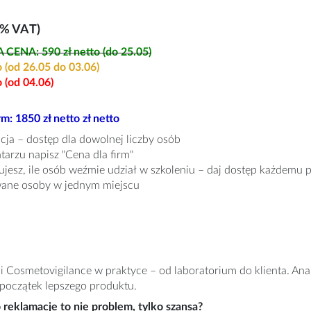
3% VAT)
CENA: 590 zł netto (do 25.05)
o (od 26.05 do 03.06)
o (od 04.06)
rm: 1850 zł netto zł netto
acja – dostęp dla dowolnej liczby osób
arzu napisz "Cena dla firm"
jesz, ile osób weźmie udział w szkoleniu – daj dostęp każdemu
wane osoby w jednym miejscu
i Cosmetovigilance w praktyce – od laboratorium do klienta. Anal
 początek lepszego produktu.
 reklamacje to nie problem, tylko szansa?