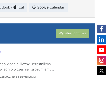
utlook
/
iCal
Google
Calendar
Wypełnij formularz
)
dpowiedniej liczby uczestników
owiednio wcześniej, zrozumiemy :)
oznaczne z rezygnacją :(