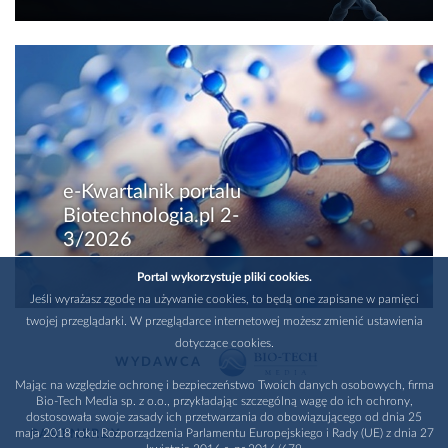
e-Kwartalnik portalu
Biotechnologia.pl 2-
3/2026
Portal wykorzystuje pliki cookies.
Jeśli wyrażasz zgodę na używanie cookies, to będą one zapisane w pamięci
twojej przeglądarki. W przeglądarce internetowej możesz zmienić ustawienia
dotyczące cookies.
WYDAWCA
Mając na względzie ochronę i bezpieczeństwo Twoich danych osobowych, firma
Bio-Tech Media sp. z o.o., przykładając szczególną wagę do ich ochrony,
dostosowała swoje zasady ich przetwarzania do obowiązującego od dnia 25
maja 2018 roku Rozporządzenia Parlamentu Europejskiego i Rady (UE) z dnia 27
PARTNERZY