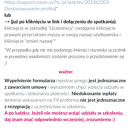
https://support.zoom.us/hc/pl/articles/201363203-
Dostosowywanie-profilu
)*
lub
–>
(już po kliknięciu w link i dołączeniu do spotkania
):
kliknięcie w zakładkę "Uczestnicy", następnie kliknięcie
prawym przyciskiem myszy w swoją nazwę użytkownika i
kliknięcie "zmień nazwę"
*
*W przypadku gdy nie ma podanego imienia i nazwiska uczestnik
w prywatnej wiadomości zostanie proszony o przedstawienie się
:)
ważne:
Wypełnienie formularza
rejestracyjnego
jest jednoznaczne
z zawarciem umowy
i wyrażeniem chęci wzięcia udziału w
spotkaniu i dokonania płatności.
Niedokonanie wpłaty
terminie wskazanym na FV proforma
nie jest jednoznaczne
z rezygnacją
z uczestnictwa w szkoleniu.
A po ludzku: Jeżeli nie możesz wziąć udziału w szkoleniu,
daj znam znać odpowiednio wcześniej, zrozumiemy :)