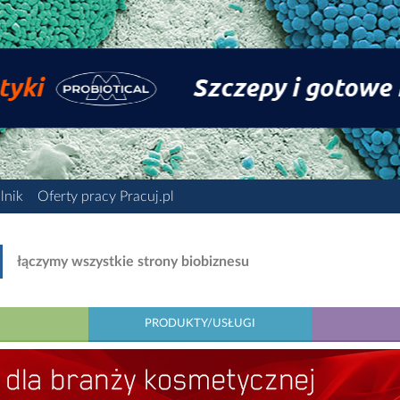
lnik
Oferty pracy Pracuj.pl
łączymy wszystkie strony biobiznesu
PRODUKTY/USŁUGI