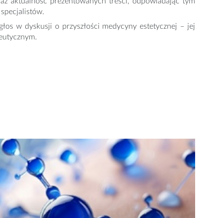
raz aktualność prezentowanych treści, odpowiadając tym
specjalistów.
łos w dyskusji o przyszłości medycyny estetycznej – jej
peutycznym.