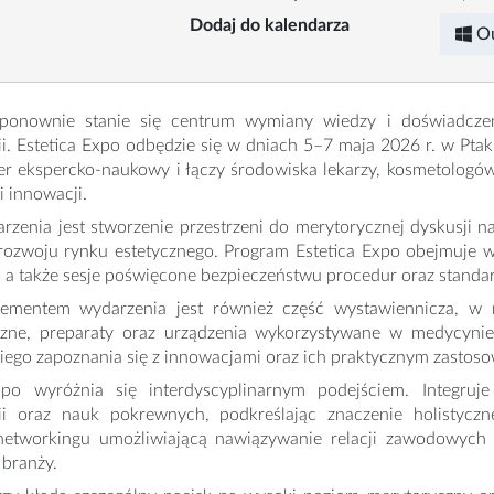
Dodaj do kalendarza
O
ponownie stanie się centrum wymiany wiedzy i doświadcze
ii. Estetica Expo odbędzie się w dniach 5–7 maja 2026 r. w 
r ekspercko-naukowy i łączy środowiska lekarzy, kosmetologów,
i innowacji.
rzenia jest stworzenie przestrzeni do merytorycznej dyskusji 
rozwoju rynku estetycznego. Program Estetica Expo obejmuje 
, a także sesje poświęcone bezpieczeństwu procedur oraz standar
lementem wydarzenia jest również część wystawiennicza, w 
czne, preparaty oraz urządzenia wykorzystywane w medycynie 
ego zapoznania się z innowacjami oraz ich praktycznym zastos
xpo wyróżnia się interdyscyplinarnym podejściem. Integruje 
ii oraz nauk pokrewnych, podkreślając znaczenie holistycz
networkingu umożliwiającą nawiązywanie relacji zawodowych 
branży.