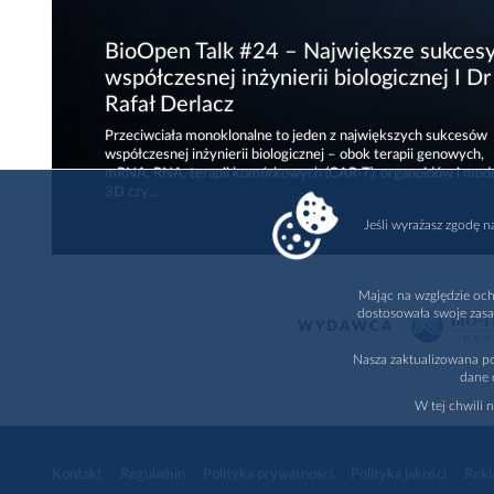
BioOpen Talk #24 – Największe sukces
współczesnej inżynierii biologicznej I Dr
Rafał Derlacz
Przeciwciała monoklonalne to jeden z największych sukcesów
współczesnej inżynierii biologicznej – obok terapii genowych,
mRNA, RNA, terapii komórkowych (CAR-T), organoidów i mode
3D czy...
Jeśli wyrażasz zgodę 
Mając na względzie och
dostosowała swoje zasa
WYDAWCA
Nasza zaktualizowana po
dane 
W tej chwili 
Kontakt
Regulamin
Polityka prywatności
Polityka jakości
Rekl