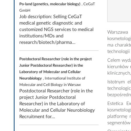
Po-land (genetics, molecular biology)
, CeGaT
GmbH
Job description: Selling CeGaT
medical genetic diagnostic and
customized NGS services to medical
Warszawa 
institutions/MDs and
kosmetolog
research/biotech/pharma...
ma charakte
technologii 
Postdoctoral Researcher (role in the project
Celem wyda
Junior Postdoctoral Researcher) in the
kierunków 
Laboratory of Molecular and Cellular
klinicznych
Neurobiology
, International Institute of
Istotnym e
Molecular and Cell Biology in Warsaw
technologi
Postdoctoral Researcher (role in the
bezpośredni
project Junior Postdoctoral
Estetica E
Researcher) in the Laboratory of
kosmetolog
Molecular and Cellular Neurobiology
platformę 
Recruitment for...
segmentów 