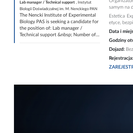
Organizato
Lab manager / Technical support
, Instytut
samym na dy
Biologii Doświadczalnej im. M. Nenckiego PAN
The Nencki Institute of Experimental
Estetica Ex
Biology PAS is seeking a candidate for
etyce, bezp
the position of: Lab manager /
Data i miej
Technical support &nbsp; Number of...
Godziny ot
Dojazd:
Bez
Rejestracja
ZAREJESTR