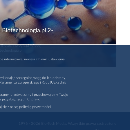
 Biotechnologia.pl 2-
 Biotechnologia.pl Więcej
technologia.pl
rce internetowej możesz zmienić ustawienia
zykładając szczególną wagę do ich ochrony,
arlamentu Europejskiego i Rady (UE) z dnia
ieramy, przetwarzamy i przechowujemy Twoje
z przysługujących Ci praw.
j się z naszą polityką prywatności.
1996 - 2026
Bio-Tech Media
. Wszystkie prawa zastrzeżone