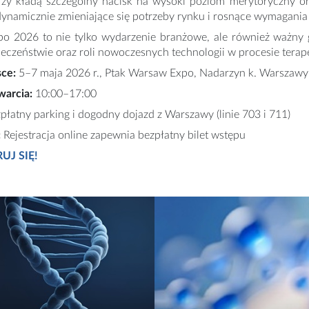
rzy kładą szczególny nacisk na wysoki poziom merytoryczny o
namicznie zmieniające się potrzeby rynku i rosnące wymagania 
po 2026 to nie tylko wydarzenie branżowe, ale również ważny g
ieczeństwie oraz roli nowoczesnych technologii w procesie tera
sce:
5–7 maja 2026 r., Ptak Warsaw Expo, Nadarzyn k. Warszawy
warcia:
10:00–17:00
płatny parking i dogodny dojazd z Warszawy (linie 703 i 711)
:
Rejestracja online zapewnia bezpłatny bilet wstępu
UJ SIĘ!