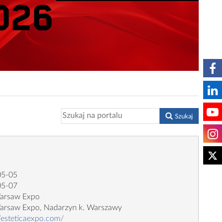
Szukaj
05-05
05-07
arsaw Expo
arsaw Expo, Nadarzyn k. Warszawy
//esteticaexpo.com/