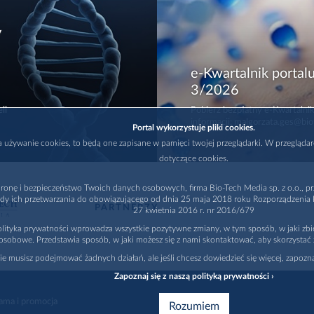
y
e-Kwartalnik portalu
3/2026
li
Pobierz bezpłatny e-Kwartalnik
informacji: malgorzata.ges@bio
Portal wykorzystuje pliki cookies.
na używanie cookies, to będą one zapisane w pamięci twojej przeglądarki. W przegląda
dotyczące cookies.
ronę i bezpieczeństwo Twoich danych osobowych, firma Bio-Tech Media sp. z o.o., pr
dy ich przetwarzania do obowiązującego od dnia 25 maja 2018 roku Rozporządzenia P
PARTNERZY
27 kwietnia 2016 r. nr 2016/679
lityka prywatności wprowadza wszystkie pozytywne zmiany, w tym sposób, w jaki zb
osobowe. Przedstawia sposób, w jaki możesz się z nami skontaktować, aby skorzystać 
nie musisz podejmować żadnych działań, ale jeśli chcesz dowiedzieć się więcej, zapozna
Zapoznaj się z naszą polityką prywatności ›
ama i promocja
Rozumiem