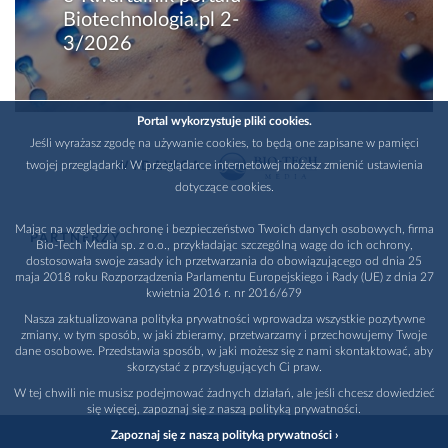
Biotechnologia.pl 2-
3/2026
Portal wykorzystuje pliki cookies.
Jeśli wyrażasz zgodę na używanie cookies, to będą one zapisane w pamięci
twojej przeglądarki. W przeglądarce internetowej możesz zmienić ustawienia
WYDAWCA
dotyczące cookies.
Mając na względzie ochronę i bezpieczeństwo Twoich danych osobowych, firma
PARTNERZY
Bio-Tech Media sp. z o.o., przykładając szczególną wagę do ich ochrony,
dostosowała swoje zasady ich przetwarzania do obowiązującego od dnia 25
maja 2018 roku Rozporządzenia Parlamentu Europejskiego i Rady (UE) z dnia 27
kwietnia 2016 r. nr 2016/679
Nasza zaktualizowana polityka prywatności wprowadza wszystkie pozytywne
zmiany, w tym sposób, w jaki zbieramy, przetwarzamy i przechowujemy Twoje
dane osobowe. Przedstawia sposób, w jaki możesz się z nami skontaktować, aby
skorzystać z przysługujących Ci praw.
W tej chwili nie musisz podejmować żadnych działań, ale jeśli chcesz dowiedzieć
się więcej, zapoznaj się z naszą polityką prywatności.
Zapoznaj się z naszą polityką prywatności ›