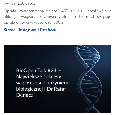
wynosi 130 osób.
Opłata konferencyjna wynosi 400 zł, dla uczestników z
afiliacją związaną z Uniwersytetem Łódzkim obowiązuje
opłata ulgowa w wysokości 300 zł.
Strona
I
Instagram
I
Facebook
BioOpen Talk #24 –
Największe sukcesy
współczesnej inżynierii
biologicznej I Dr Rafał
Derlacz