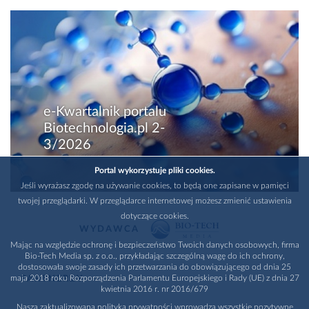
e-Kwartalnik portalu
Biotechnologia.pl 2-
3/2026
Portal wykorzystuje pliki cookies.
Jeśli wyrażasz zgodę na używanie cookies, to będą one zapisane w pamięci
twojej przeglądarki. W przeglądarce internetowej możesz zmienić ustawienia
dotyczące cookies.
WYDAWCA
Mając na względzie ochronę i bezpieczeństwo Twoich danych osobowych, firma
Bio-Tech Media sp. z o.o., przykładając szczególną wagę do ich ochrony,
dostosowała swoje zasady ich przetwarzania do obowiązującego od dnia 25
maja 2018 roku Rozporządzenia Parlamentu Europejskiego i Rady (UE) z dnia 27
PARTNERZY
kwietnia 2016 r. nr 2016/679
Nasza zaktualizowana polityka prywatności wprowadza wszystkie pozytywne