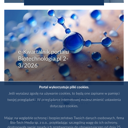
e-Kwartalnik portalu
Biotechnologia.pl 2-
3/2026
Portal wykorzystuje pliki cookies.
Jeśli wyrażasz zgodę na używanie cookies, to będą one zapisane w pamięci
twojej przeglądarki. W przeglądarce internetowej możesz zmienić ustawienia
WYDAWCA
dotyczące cookies.
Mając na względzie ochronę i bezpieczeństwo Twoich danych osobowych, firma
PARTNERZY
Bio-Tech Media sp. z o.o., przykładając szczególną wagę do ich ochrony,
dostosowała swoje zasady ich przetwarzania do obowiązującego od dnia 25