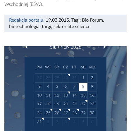
Wschodniej (EŚW).
Redakcja portalu
, 19.03.2015
,
Tagi:
Bio Forum
,
biotechnologia
,
targi
,
sektor life science
PREVIOUS
NEXT
SIERPIEŃ 2026
PN
WT
ŚR
CZ
PT
SB
ND
27
28
29
30
31
1
2
3
4
5
6
7
8
9
10
11
12
13
14
15
16
17
18
19
20
21
22
23
24
25
26
27
28
29
30
31
1
2
3
4
5
6