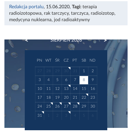
Redakcja portalu
, 15.06.2020
,
Tagi:
terapia
radioizotopowa
,
rak tarczycy
,
tarczyca
,
radioizotop
,
medycyna nuklearna
,
jod radioaktywny
PREVIOUS
NEXT
SIERPIEŃ 2026
PN
WT
ŚR
CZ
PT
SB
ND
27
28
29
30
31
1
2
3
4
5
6
7
8
9
10
11
12
13
14
15
16
17
18
19
20
21
22
23
24
25
26
27
28
29
30
31
1
2
3
4
5
6