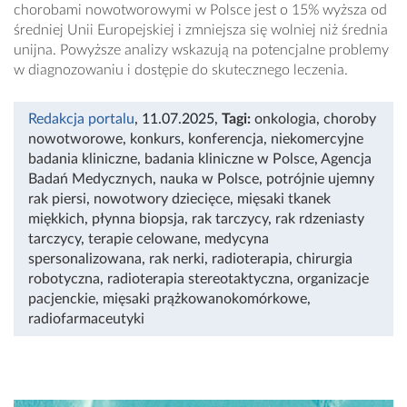
chorobami nowotworowymi w Polsce jest o 15% wyższa od
średniej Unii Europejskiej i zmniejsza się wolniej niż średnia
unijna. Powyższe analizy wskazują na potencjalne problemy
w diagnozowaniu i dostępie do skutecznego leczenia.
Redakcja portalu
, 11.07.2025
,
Tagi:
onkologia
,
choroby
nowotworowe
,
konkurs
,
konferencja
,
niekomercyjne
badania kliniczne
,
badania kliniczne w Polsce
,
Agencja
Badań Medycznych
,
nauka w Polsce
,
potrójnie ujemny
rak piersi
,
nowotwory dziecięce
,
mięsaki tkanek
miękkich
,
płynna biopsja
,
rak tarczycy
,
rak rdzeniasty
tarczycy
,
terapie celowane
,
medycyna
spersonalizowana
,
rak nerki
,
radioterapia
,
chirurgia
robotyczna
,
radioterapia stereotaktyczna
,
organizacje
pacjenckie
,
mięsaki prążkowanokomórkowe
,
radiofarmaceutyki