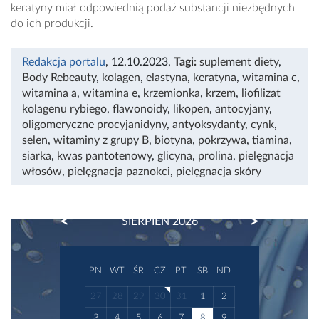
keratyny miał odpowiednią podaż substancji niezbędnych
do ich produkcji.
Redakcja portalu
, 12.10.2023
,
Tagi:
suplement diety
,
Body Rebeauty
,
kolagen
,
elastyna
,
keratyna
,
witamina c
,
witamina a
,
witamina e
,
krzemionka
,
krzem
,
liofilizat
kolagenu rybiego
,
flawonoidy
,
likopen
,
antocyjany
,
oligomeryczne procyjanidyny
,
antyoksydanty
,
cynk
,
selen
,
witaminy z grupy B
,
biotyna
,
pokrzywa
,
tiamina
,
siarka
,
kwas pantotenowy
,
glicyna
,
prolina
,
pielęgnacja
włosów
,
pielęgnacja paznokci
,
pielęgnacja skóry
PREVIOUS
NEXT
SIERPIEŃ 2026
PN
WT
ŚR
CZ
PT
SB
ND
27
28
29
30
31
1
2
3
4
5
6
7
8
9