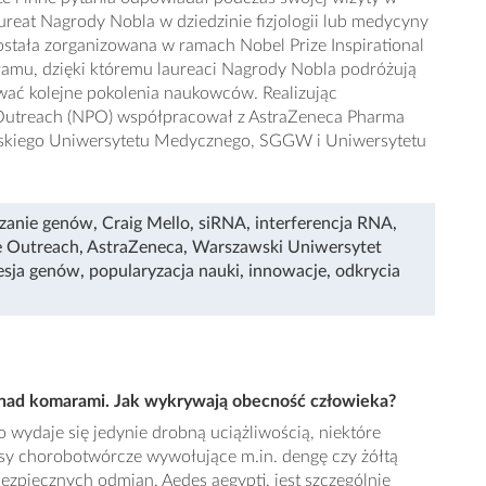
aureat Nagrody Nobla w dziedzinie fizjologii lub medycyny
została zorganizowana w ramach Nobel Prize Inspirational
ogramu, dzięki któremu laureaci Nagrody Nobla podróżują
ować kolejne pokolenia naukowców. Realizując
 Outreach (NPO) współpracował z AstraZeneca Pharma
wskiego Uniwersytetu Medycznego, SGGW i Uniwersytetu
zanie genów
,
Craig Mello
,
siRNA
,
interferencja RNA
,
e Outreach
,
AstraZeneca
,
Warszawski Uniwersytet
esja genów
,
popularyzacja nauki
,
innowacje
,
odkrycia
nad komarami. Jak wykrywają obecność człowieka?
 wydaje się jedynie drobną uciążliwością, niektóre
sy chorobotwórcze wywołujące m.in. dengę czy żółtą
bezpiecznych odmian, Aedes aegypti, jest szczególnie