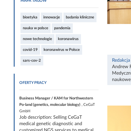
MAPA TAGÓW
bioetyka
innowacje
badania kliniczne
nauka w polsce
pandemia
nowe technologie
koronawirus
covid-19
koronawirus w Polsce
Redakcja
sars-cov-2
Andrew F
Medyczn
naukowe
OFERTY PRACY
Business Manager / KAM for Northwestern
Po-land (genetics, molecular biology)
, CeGaT
GmbH
Job description: Selling CeGaT
medical genetic diagnostic and
customized NGS services to medical