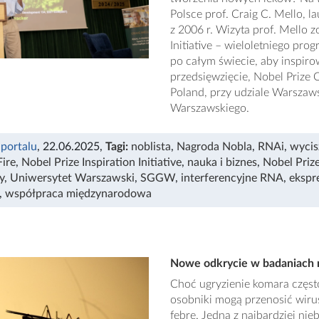
Polsce prof. Craig C. Mello, l
z 2006 r. Wizyta prof. Mello 
Initiative – wieloletniego pr
po całym świecie, aby inspir
przedsięwzięcie, Nobel Prize
Poland, przy udziale Warsza
Warszawskiego.
 portalu
, 22.06.2025
,
Tagi:
noblista
,
Nagroda Nobla
,
RNAi
,
wycis
ire
,
Nobel Prize Inspiration Initiative
,
nauka i biznes
,
Nobel Priz
y
,
Uniwersytet Warszawski
,
SGGW
,
interferencyjne RNA
,
ekspr
,
współpraca międzynarodowa
Nowe odkrycie w badaniach 
Choć ugryzienie komara często
osobniki mogą przenosić wiru
febrę. Jedna z najbardziej nie