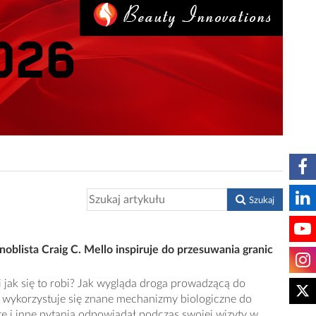
Szukaj
oblista Craig C. Mello inspiruje do przesuwania granic
i jak się to robi? Jak wygląda droga prowadzącą do
 wykorzystuje się znane mechanizmy biologiczne do
e i inne pytania odpowiadał podczas swojej wizyty w