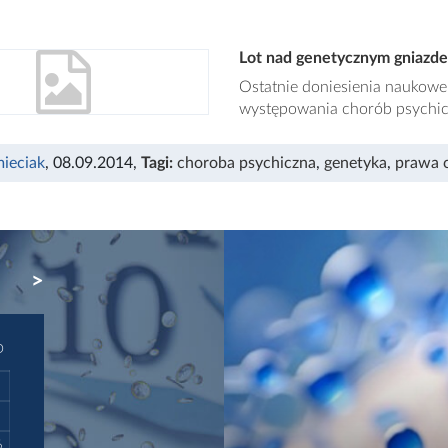
Lot nad genetycznym gniazd
Ostatnie doniesienia naukowe 
występowania chorób psychic
mieciak
, 08.09.2014
,
Tagi:
choroba psychiczna
,
genetyka
,
prawa 
NEXT
D
6