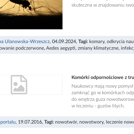
skuteczna w znajdowaniu swoic
na Ulanowska-Wrzeszcz
, 04.09.2024
,
Tagi:
komary
,
odkrycia na
iowanie podczerwone
,
Aedes aegypti
,
zmiany klimatyczne
,
infek
Komórki odpornościowe z tru
Naukowcy mają nowy pomysł n
zamknąć go w komórkach odpo
do wnętrza guza nowotworowe
w leczeniu - guzów litych.
 portalu
, 19.07.2016
,
Tagi:
nowotwór
,
nowotwory
,
leczenie no