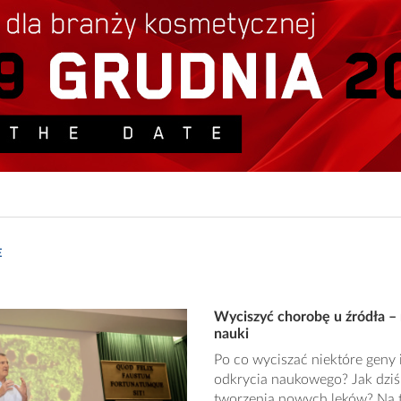
E
Wyciszyć chorobę u źródła – n
nauki
Po co wyciszać niektóre geny 
odkrycia naukowego? Jak dziś
tworzenia nowych leków? Na t