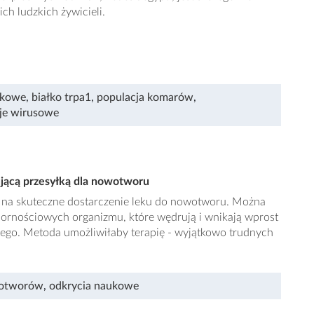
h ludzkich żywicieli.
ukowe
,
białko trpa1
,
populacja komarów
,
cje wirusowe
jącą przesyłką dla nowotworu
a skuteczne dostarczenie leku do nowotworu. Można
rnościowych organizmu, które wędrują i wnikają wprost
go. Metoda umożliwiłaby terapię - wyjątkowo trudnych
wotworów
,
odkrycia naukowe