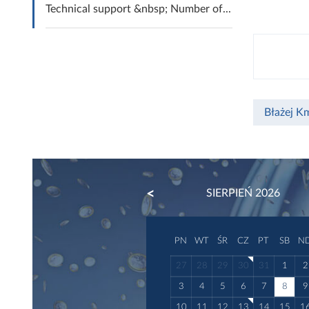
Technical support &nbsp; Number of...
Błażej K
PREVIOUS
SIERPIEŃ 2026
PN
WT
ŚR
CZ
PT
SB
N
27
28
29
30
31
1
2
3
4
5
6
7
8
9
10
11
12
13
14
15
1