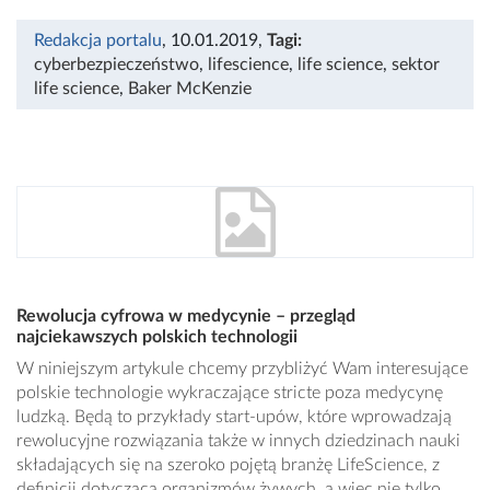
Redakcja portalu
, 10.01.2019
,
Tagi:
cyberbezpieczeństwo
,
lifescience
,
life science
,
sektor
life science
,
Baker McKenzie
Rewolucja cyfrowa w medycynie – przegląd
najciekawszych polskich technologii
W niniejszym artykule chcemy przybliżyć Wam interesujące
polskie technologie wykraczające stricte poza medycynę
ludzką. Będą to przykłady start-upów, które wprowadzają
rewolucyjne rozwiązania także w innych dziedzinach nauki
składających się na szeroko pojętą branżę LifeScience, z
definicji dotyczącą organizmów żywych, a więc nie tylko