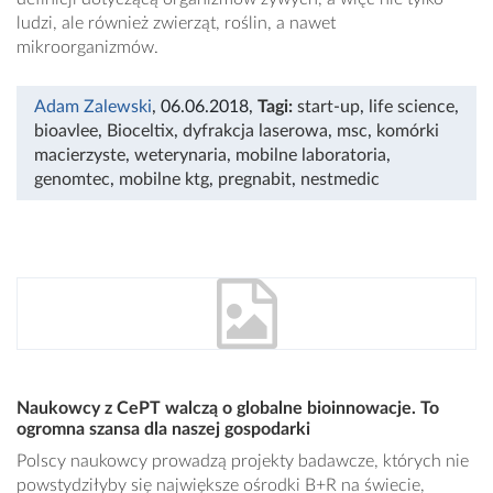
ludzi, ale również zwierząt, roślin, a nawet
mikroorganizmów.
Adam Zalewski
, 06.06.2018
,
Tagi:
start-up
,
life science
,
bioavlee
,
Bioceltix
,
dyfrakcja laserowa
,
msc
,
komórki
macierzyste
,
weterynaria
,
mobilne laboratoria
,
genomtec
,
mobilne ktg
,
pregnabit
,
nestmedic
Naukowcy z CePT walczą o globalne bioinnowacje. To
ogromna szansa dla naszej gospodarki
Polscy naukowcy prowadzą projekty badawcze, których nie
powstydziłyby się największe ośrodki B+R na świecie,