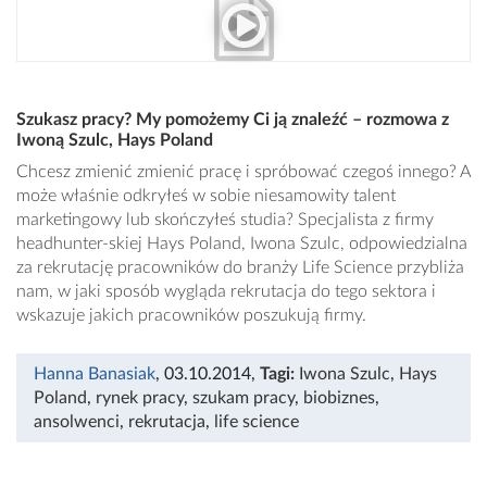
Szukasz pracy? My pomożemy Ci ją znaleźć – rozmowa z
Iwoną Szulc, Hays Poland
Chcesz zmienić zmienić pracę i spróbować czegoś innego? A
może właśnie odkryłeś w sobie niesamowity talent
marketingowy lub skończyłeś studia? Specjalista z firmy
headhunter-skiej Hays Poland, Iwona Szulc, odpowiedzialna
za rekrutację pracowników do branży Life Science przybliża
nam, w jaki sposób wygląda rekrutacja do tego sektora i
wskazuje jakich pracowników poszukują firmy.
Hanna Banasiak
, 03.10.2014
,
Tagi:
Iwona Szulc
,
Hays
Poland
,
rynek pracy
,
szukam pracy
,
biobiznes
,
ansolwenci
,
rekrutacja
,
life science