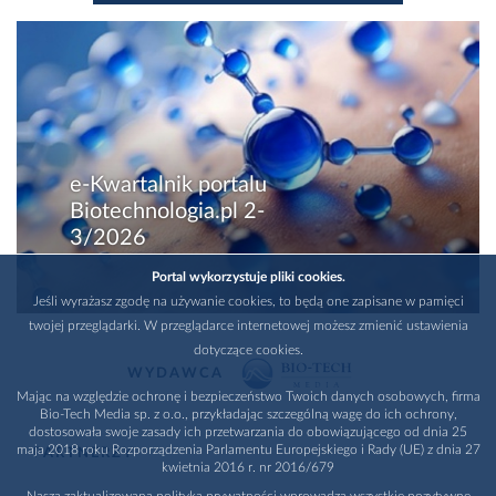
e-Kwartalnik portalu
Biotechnologia.pl 2-
3/2026
Portal wykorzystuje pliki cookies.
Jeśli wyrażasz zgodę na używanie cookies, to będą one zapisane w pamięci
twojej przeglądarki. W przeglądarce internetowej możesz zmienić ustawienia
dotyczące cookies.
WYDAWCA
Mając na względzie ochronę i bezpieczeństwo Twoich danych osobowych, firma
Bio-Tech Media sp. z o.o., przykładając szczególną wagę do ich ochrony,
dostosowała swoje zasady ich przetwarzania do obowiązującego od dnia 25
maja 2018 roku Rozporządzenia Parlamentu Europejskiego i Rady (UE) z dnia 27
PARTNERZY
kwietnia 2016 r. nr 2016/679