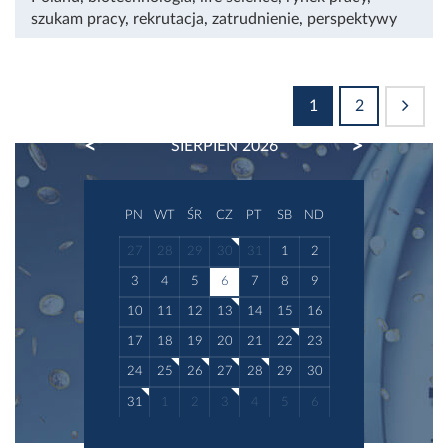
szukam pracy
,
rekrutacja
,
zatrudnienie
,
perspektywy
1
2
PREVIOUS
NEXT
SIERPIEŃ 2026
PN
WT
ŚR
CZ
PT
SB
ND
27
28
29
30
31
1
2
3
4
5
6
7
8
9
10
11
12
13
14
15
16
17
18
19
20
21
22
23
24
25
26
27
28
29
30
31
1
2
3
4
5
6