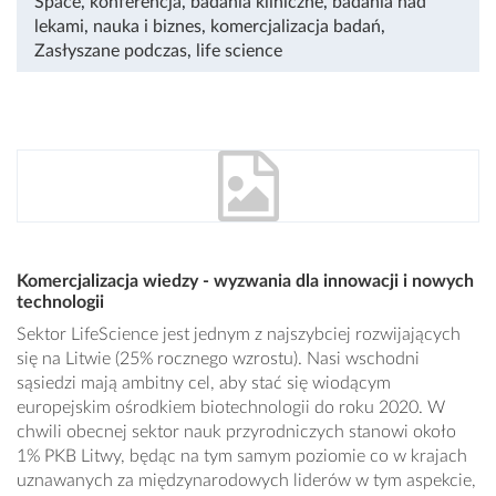
Space
,
konferencja
,
badania kliniczne
,
badania nad
lekami
,
nauka i biznes
,
komercjalizacja badań
,
Zasłyszane podczas
,
life science
Komercjalizacja wiedzy - wyzwania dla innowacji i nowych
technologii
Sektor LifeScience jest jednym z najszybciej rozwijających
się na Litwie (25% rocznego wzrostu). Nasi wschodni
sąsiedzi mają ambitny cel, aby stać się wiodącym
europejskim ośrodkiem biotechnologii do roku 2020. W
chwili obecnej sektor nauk przyrodniczych stanowi około
1% PKB Litwy, będąc na tym samym poziomie co w krajach
uznawanych za międzynarodowych liderów w tym aspekcie,