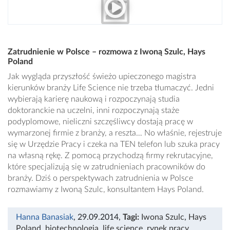
Zatrudnienie w Polsce – rozmowa z Iwoną Szulc, Hays
Poland
Jak wygląda przyszłość świeżo upieczonego magistra
kierunków branży Life Science nie trzeba tłumaczyć. Jedni
wybierają karierę naukową i rozpoczynają studia
doktoranckie na uczelni, inni rozpoczynają staże
podyplomowe, nieliczni szczęśliwcy dostają pracę w
wymarzonej firmie z branży, a reszta… No właśnie, rejestruje
się w Urzędzie Pracy i czeka na TEN telefon lub szuka pracy
na własną rękę. Z pomocą przychodzą firmy rekrutacyjne,
które specjalizują się w zatrudnieniach pracowników do
branży. Dziś o perspektywach zatrudnienia w Polsce
rozmawiamy z Iwoną Szulc, konsultantem Hays Poland.
Hanna Banasiak
, 29.09.2014
,
Tagi:
Iwona Szulc
,
Hays
Poland
,
biotechnologia
,
life science
,
rynek pracy
,