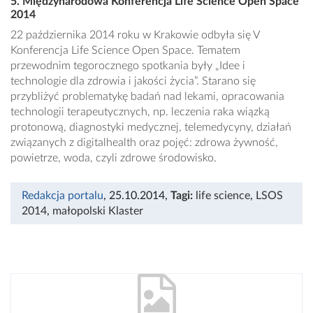
5. Międzynarodowa Konferencja Life Science Open Space
2014
22 października 2014 roku w Krakowie odbyła się V
Konferencja Life Science Open Space. Tematem
przewodnim tegorocznego spotkania były „Idee i
technologie dla zdrowia i jakości życia”. Starano się
przybliżyć problematykę badań nad lekami, opracowania
technologii terapeutycznych, np. leczenia raka wiązką
protonową, diagnostyki medycznej, telemedycyny, działań
związanych z digitalhealth oraz pojęć: zdrowa żywność,
powietrze, woda, czyli zdrowe środowisko.
Redakcja portalu
, 25.10.2014
,
Tagi:
life science
,
LSOS
2014
,
małopolski Klaster