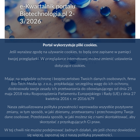
e-Kwartalnik portalu
Biotechnologia.pl 2-
3/2026
Portal wykorzystuje pliki cookies.
Jeśli wyrażasz zgodę na używanie cookies, to będą one zapisane w pamięci
twojej przeglądarki. W przeglądarce internetowej możesz zmienić ustawienia
WYDAWCA
dotyczące cookies.
Mając na względzie ochronę i bezpieczeństwo Twoich danych osobowych, firma
PARTNERZY
Bio-Tech Media sp. z o.o., przykładając szczególną wagę do ich ochrony,
dostosowała swoje zasady ich przetwarzania do obowiązującego od dnia 25
maja 2018 roku Rozporządzenia Parlamentu Europejskiego i Rady (UE) z dnia 27
kwietnia 2016 r. nr 2016/679
Nasza zaktualizowana polityka prywatności wprowadza wszystkie pozytywne
zmiany, w tym sposób, w jaki zbieramy, przetwarzamy i przechowujemy Twoje
dane osobowe. Przedstawia sposób, w jaki możesz się z nami skontaktować, aby
skorzystać z przysługujących Ci praw.
W tej chwili nie musisz podejmować żadnych działań, ale jeśli chcesz dowiedzieć
się więcej, zapoznaj się z naszą polityką prywatności.