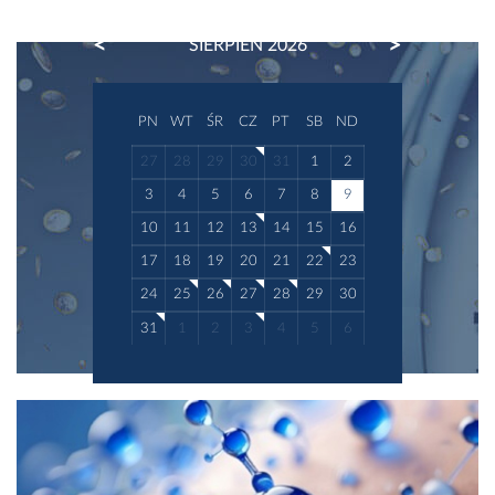
PREVIOUS
NEXT
SIERPIEŃ 2026
PN
WT
ŚR
CZ
PT
SB
ND
27
28
29
30
31
1
2
3
4
5
6
7
8
9
10
11
12
13
14
15
16
17
18
19
20
21
22
23
24
25
26
27
28
29
30
31
1
2
3
4
5
6