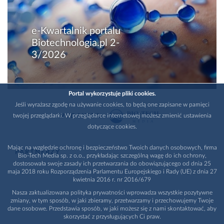
e-Kwartalnik portalu
Biotechnologia.pl 2-
3/2026
Portal wykorzystuje pliki cookies.
Jeśli wyrażasz zgodę na używanie cookies, to będą one zapisane w pamięci
twojej przeglądarki. W przeglądarce internetowej możesz zmienić ustawienia
WYDAWCA
dotyczące cookies.
Mając na względzie ochronę i bezpieczeństwo Twoich danych osobowych, firma
PARTNERZY
Bio-Tech Media sp. z o.o., przykładając szczególną wagę do ich ochrony,
dostosowała swoje zasady ich przetwarzania do obowiązującego od dnia 25
maja 2018 roku Rozporządzenia Parlamentu Europejskiego i Rady (UE) z dnia 27
kwietnia 2016 r. nr 2016/679
Nasza zaktualizowana polityka prywatności wprowadza wszystkie pozytywne
zmiany, w tym sposób, w jaki zbieramy, przetwarzamy i przechowujemy Twoje
dane osobowe. Przedstawia sposób, w jaki możesz się z nami skontaktować, aby
skorzystać z przysługujących Ci praw.