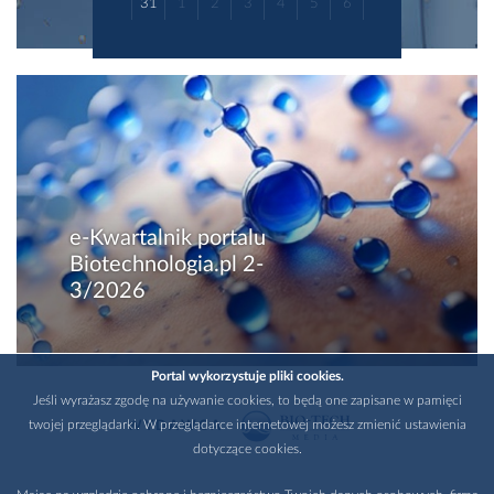
31
1
2
3
4
5
6
e-Kwartalnik portalu
Biotechnologia.pl 2-
3/2026
Portal wykorzystuje pliki cookies.
Jeśli wyrażasz zgodę na używanie cookies, to będą one zapisane w pamięci
twojej przeglądarki. W przeglądarce internetowej możesz zmienić ustawienia
WYDAWCA
dotyczące cookies.