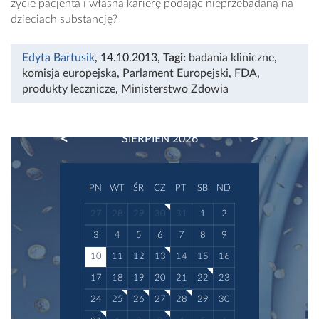
życie pacjenta i własną karierę podając nieprzebadaną na
dzieciach substancję?
Edyta Bartusik
, 14.10.2013
,
Tagi:
badania kliniczne
,
komisja europejska
,
Parlament Europejski
,
FDA
,
produkty lecznicze
,
Ministerstwo Zdowia
PREVIOUS
NEXT
SIERPIEŃ 2026
PN
WT
ŚR
CZ
PT
SB
ND
27
28
29
30
31
1
2
3
4
5
6
7
8
9
10
11
12
13
14
15
16
17
18
19
20
21
22
23
24
25
26
27
28
29
30