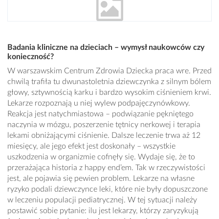
Badania kliniczne na dzieciach – wymysł naukowców czy
konieczność?
W warszawskim Centrum Zdrowia Dziecka praca wre. Przed
chwilą trafiła tu dwunastoletnia dziewczynka z silnym bólem
głowy, sztywnością karku i bardzo wysokim ciśnieniem krwi.
Lekarze rozpoznają u niej wylew podpajęczynówkowy.
Reakcja jest natychmiastowa – podwiązanie pękniętego
naczynia w mózgu, poszerzenie tętnicy nerkowej i terapia
lekami obniżającymi ciśnienie. Dalsze leczenie trwa aż 12
miesięcy, ale jego efekt jest doskonały – wszystkie
uszkodzenia w organizmie cofnęły się. Wydaje się, że to
przerażająca historia z happy end’em. Tak w rzeczywistości
jest, ale pojawia się pewien problem. Lekarze na własne
ryzyko podali dziewczynce leki, które nie były dopuszczone
w leczeniu populacji pediatrycznej. W tej sytuacji należy
postawić sobie pytanie: ilu jest lekarzy, którzy zaryzykują