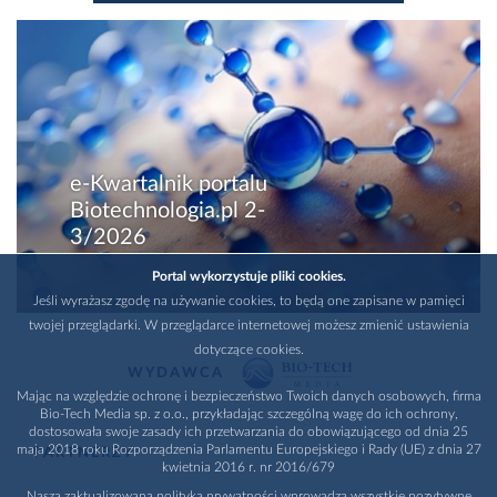
e-Kwartalnik portalu
Biotechnologia.pl 2-
3/2026
Portal wykorzystuje pliki cookies.
Jeśli wyrażasz zgodę na używanie cookies, to będą one zapisane w pamięci
twojej przeglądarki. W przeglądarce internetowej możesz zmienić ustawienia
dotyczące cookies.
WYDAWCA
Mając na względzie ochronę i bezpieczeństwo Twoich danych osobowych, firma
Bio-Tech Media sp. z o.o., przykładając szczególną wagę do ich ochrony,
dostosowała swoje zasady ich przetwarzania do obowiązującego od dnia 25
maja 2018 roku Rozporządzenia Parlamentu Europejskiego i Rady (UE) z dnia 27
PARTNERZY
kwietnia 2016 r. nr 2016/679
Nasza zaktualizowana polityka prywatności wprowadza wszystkie pozytywne