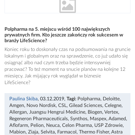
Polpharma na 5. miejscu wśród 100 największych
prywatnych firm. Kto jeszcze zakończy rok sukcesem w
branży LifeScience?
Koniec roku to doskonały czas na podsumowania na gruncie
lokalnym i globalnym oraz na sprawdzenie, co już udało się
osiągnąć albo nad czym trzeba będzie intensywniej
pracować? To też moment na snucie planów na kolejne 12
miesięcy. Jak mijający rok wyglądał w biznesie
LifeScience?
Paulina Skiba
, 03.12.2019
,
Tagi:
Polpharma
,
Deloitte
,
Amgen
,
Novo Nordisk
,
CSL
,
Gilead Sciences
,
Celegne
,
Allergan
,
Juangsu Hengrui Medicine
,
Biogen
,
Vertex
,
Regeneron Pharmaceuticals
,
Synthos
,
Maspex
,
Adamed
,
Aflofarm
,
Pelion
,
Neuca
,
Celon Pharma
,
USP Zdrowie
,
Mabion
,
Ziaja
,
Selvita
,
Farmacol
,
Thermo Fisher
,
Astra