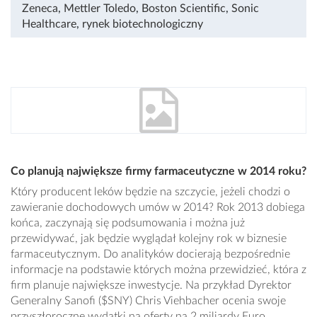
Zeneca
,
Mettler Toledo
,
Boston Scientific
,
Sonic
Healthcare
,
rynek biotechnologiczny
Co planują największe firmy farmaceutyczne w 2014 roku?
Który producent leków będzie na szczycie, jeżeli chodzi o
zawieranie dochodowych umów w 2014? Rok 2013 dobiega
końca, zaczynają się podsumowania i można już
przewidywać, jak będzie wyglądał kolejny rok w biznesie
farmaceutycznym. Do analityków docierają bezpośrednie
informacje na podstawie których można przewidzieć, która z
firm planuje największe inwestycje. Na przykład Dyrektor
Generalny Sanofi ($SNY) Chris Viehbacher ocenia swoje
przyszłoroczne wydatki na oferty na 2 miliardy Euro.