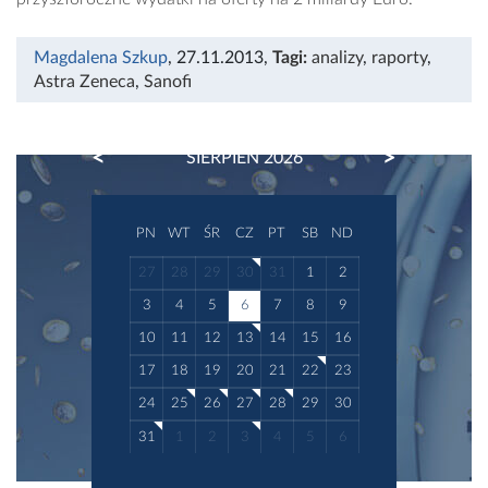
Magdalena Szkup
, 27.11.2013
,
Tagi:
analizy
,
raporty
,
Astra Zeneca
,
Sanofi
PREVIOUS
NEXT
SIERPIEŃ 2026
PN
WT
ŚR
CZ
PT
SB
ND
27
28
29
30
31
1
2
3
4
5
6
7
8
9
10
11
12
13
14
15
16
17
18
19
20
21
22
23
24
25
26
27
28
29
30
31
1
2
3
4
5
6