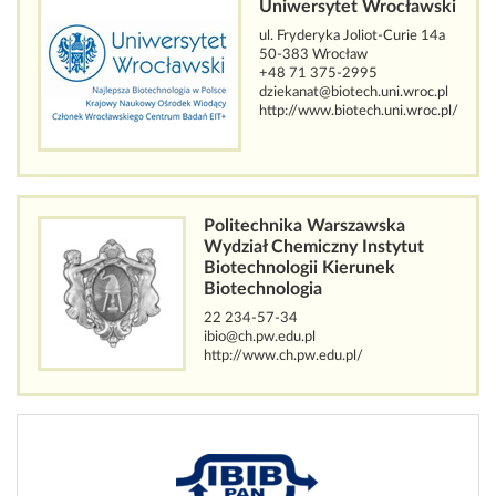
Uniwersytet Wrocławski
ul. Fryderyka Joliot-Curie 14a
50-383 Wrocław
+48 71 375-2995
dziekanat@biotech.uni.wroc.pl
http://www.biotech.uni.wroc.pl/
Politechnika Warszawska
Wydział Chemiczny Instytut
Biotechnologii Kierunek
Biotechnologia
22 234-57-34
ibio@ch.pw.edu.pl
http://www.ch.pw.edu.pl/