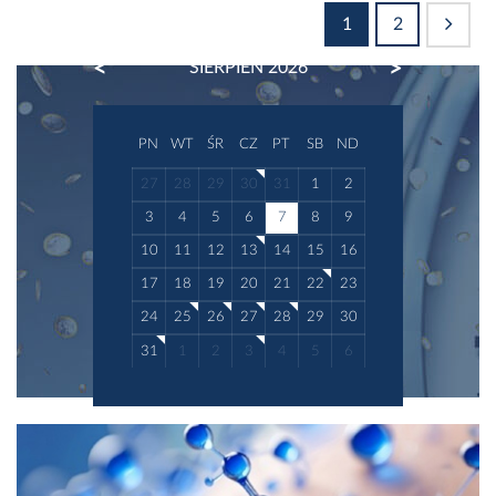
1
2
PREVIOUS
NEXT
SIERPIEŃ 2026
PN
WT
ŚR
CZ
PT
SB
ND
27
28
29
30
31
1
2
3
4
5
6
7
8
9
10
11
12
13
14
15
16
17
18
19
20
21
22
23
24
25
26
27
28
29
30
31
1
2
3
4
5
6