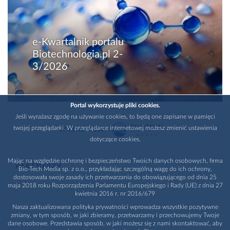
e-Kwartalnik portalu
Biotechnologia.pl 2-
3/2026
Portal wykorzystuje pliki cookies.
Jeśli wyrażasz zgodę na używanie cookies, to będą one zapisane w pamięci
twojej przeglądarki. W przeglądarce internetowej możesz zmienić ustawienia
WYDAWCA
dotyczące cookies.
Mając na względzie ochronę i bezpieczeństwo Twoich danych osobowych, firma
PARTNERZY
Bio-Tech Media sp. z o.o., przykładając szczególną wagę do ich ochrony,
dostosowała swoje zasady ich przetwarzania do obowiązującego od dnia 25
maja 2018 roku Rozporządzenia Parlamentu Europejskiego i Rady (UE) z dnia 27
kwietnia 2016 r. nr 2016/679
Nasza zaktualizowana polityka prywatności wprowadza wszystkie pozytywne
zmiany, w tym sposób, w jaki zbieramy, przetwarzamy i przechowujemy Twoje
dane osobowe. Przedstawia sposób, w jaki możesz się z nami skontaktować, aby