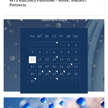
WTS Rzecznicy Patentowi - Witek, Śnieżko i
Partnerzy
PREVIOUS
NEXT
SIERPIEŃ 2026
PN
WT
ŚR
CZ
PT
SB
ND
27
28
29
30
31
1
2
3
4
5
6
7
8
9
10
11
12
13
14
15
16
17
18
19
20
21
22
23
24
25
26
27
28
29
30
31
1
2
3
4
5
6