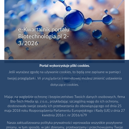
e-Kwartalnik portalu
Biotechnologia.pl 2-
3/2026
Portal wykorzystuje pliki cookies.
Jeśli wyrażasz zgodę na używanie cookies, to będą one zapisane w pamięci
twojej przeglądarki. W przeglądarce internetowej możesz zmienić ustawienia
WYDAWCA
dotyczące cookies.
Mając na względzie ochronę i bezpieczeństwo Twoich danych osobowych, firma
PARTNERZY
Bio-Tech Media sp. z o.o., przykładając szczególną wagę do ich ochrony,
dostosowała swoje zasady ich przetwarzania do obowiązującego od dnia 25
maja 2018 roku Rozporządzenia Parlamentu Europejskiego i Rady (UE) z dnia 27
kwietnia 2016 r. nr 2016/679
Nasza zaktualizowana polityka prywatności wprowadza wszystkie pozytywne
zmiany, w tym sposób, w jaki zbieramy, przetwarzamy i przechowujemy Twoje