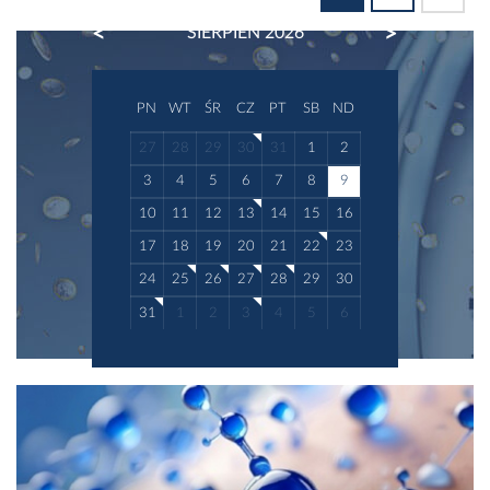
PREVIOUS
NEXT
SIERPIEŃ 2026
PN
WT
ŚR
CZ
PT
SB
ND
27
28
29
30
31
1
2
3
4
5
6
7
8
9
10
11
12
13
14
15
16
17
18
19
20
21
22
23
24
25
26
27
28
29
30
31
1
2
3
4
5
6