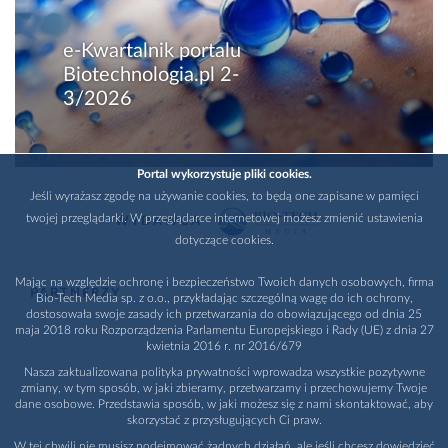
e-Kwartalnik portalu
Biotechnologia.pl 2-
3/2026
Portal wykorzystuje pliki cookies.
Jeśli wyrażasz zgodę na używanie cookies, to będą one zapisane w pamięci
twojej przeglądarki. W przeglądarce internetowej możesz zmienić ustawienia
WYDAWCA
dotyczące cookies.
Mając na względzie ochronę i bezpieczeństwo Twoich danych osobowych, firma
PARTNERZY
Bio-Tech Media sp. z o.o., przykładając szczególną wagę do ich ochrony,
dostosowała swoje zasady ich przetwarzania do obowiązującego od dnia 25
maja 2018 roku Rozporządzenia Parlamentu Europejskiego i Rady (UE) z dnia 27
kwietnia 2016 r. nr 2016/679
Nasza zaktualizowana polityka prywatności wprowadza wszystkie pozytywne
zmiany, w tym sposób, w jaki zbieramy, przetwarzamy i przechowujemy Twoje
dane osobowe. Przedstawia sposób, w jaki możesz się z nami skontaktować, aby
skorzystać z przysługujących Ci praw.
W tej chwili nie musisz podejmować żadnych działań, ale jeśli chcesz dowiedzieć