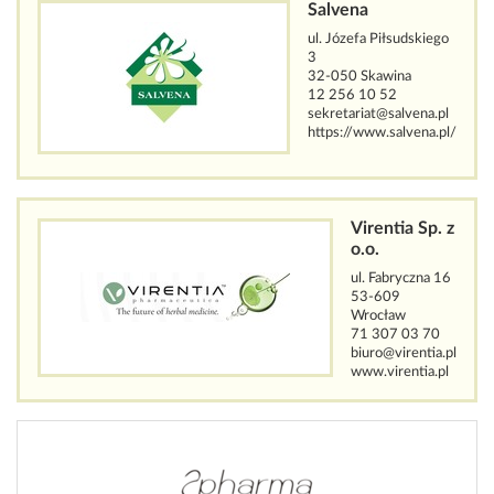
Salvena
ul. Józefa Piłsudskiego
3
32-050 Skawina
12 256 10 52
sekretariat@salvena.pl
https://www.salvena.pl/
Virentia Sp. z
o.o.
ul. Fabryczna 16
53-609
Wrocław
71 307 03 70
biuro@virentia.pl
www.virentia.pl