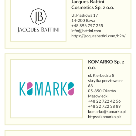
Jacques Battini
Cosmetics Sp. z o.o.
Ul.Piaskowa 17
14-200 Iława
+48 896 797 255
info@jbattini.com
https://jacquesbattini.com/b2b/
KOMARKO Sp. z
o.o.
ul. Kierbedzia 8
skrytka pocztowa nr
68
05-850 Ożarów
Mazowiecki
+48 22 722 42 56
+48 22 722 38 89
komarko@komarko.pl
https://komarko.pl/