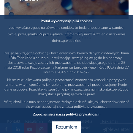
Portal wykorzystuje pliki cookies.
Jeśli wyrażasz zgodę na używanie cookies, to będą one zapisane w pamięci
twojej przeglądarki. W przeglądarce internetowej możesz zmienić ustawienia
WYDAWCA
dotyczące cookies.
Mając na względzie ochronę i bezpieczeństwo Twoich danych osobowych, firma
PARTNERZY
Bio-Tech Media sp. z o.o., przykładając szczególną wagę do ich ochrony,
dostosowała swoje zasady ich przetwarzania do obowiązującego od dnia 25
maja 2018 roku Rozporządzenia Parlamentu Europejskiego i Rady (UE) z dnia 27
kwietnia 2016 r. nr 2016/679
Nasza zaktualizowana polityka prywatności wprowadza wszystkie pozytywne
zmiany, w tym sposób, w jaki zbieramy, przetwarzamy i przechowujemy Twoje
dane osobowe. Przedstawia sposób, w jaki możesz się z nami skontaktować, aby
skorzystać z przysługujących Ci praw.
W tej chwili nie musisz podejmować żadnych działań, ale jeśli chcesz dowiedzieć
się więcej, zapoznaj się z naszą polityką prywatności.
Zapoznaj się z naszą polityką prywatności ›
Kontakt
Regulamin
Polityka
Polityka
Reklama i
Rozumiem
prywatności
jakości
promocja
Newsletter