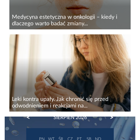
Medycyna estetyczna w onkologii – kiedy i
dlaczego warto badać zmiany...
Zmiany skórne występują pod&nbsp;wieloma
postaciami. Brodawki czy&nbsp;kurzajki
stanowią zazwyczaj głównie problem
estetyczny, jednak żadnych znamion,
a&nbsp;w&nbsp;szczególności pieprzyków...
Leki kontra upały. Jak chronić się przed
odwodnieniem i reakcjami na...
PREVIOUS
NEXT
SIERPIEŃ 2026
Wysoka temperatura, intensywne słońce i
przyjmowane leki – jeśli nie zachowamy
ostrożności, takie połączenie może stanowić
PN
WT
ŚR
CZ
PT
SB
ND