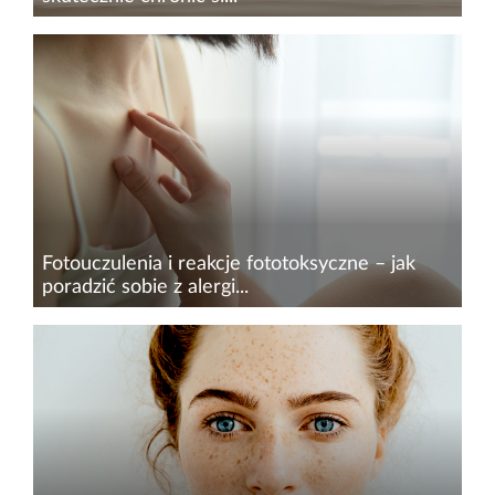
Lato to czas odpoczynku, ale też wyzwań dla
skóry, zwłaszcza gdy przyjmujemy leki, które
zwiększają jej wrażliwość na promieniowanie
UV. Niektóre substancje mogą powodować
poważne reakcje...
Fotouczulenia i reakcje fototoksyczne – jak
poradzić sobie z alergi...
Ekspozycja na światło słoneczne, choć
niezbędna dla naszego zdrowia, w nadmiarze
może prowadzić do niepożądanych reakcji
skórnych, jak fotouczulenia i reakcje
fototoksyczne. Te formy...