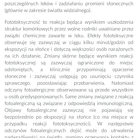
poszczególnych leków i zadziałaniu promieni słonecznych
(głównie w zakresie światła widzialnego).
Fototoksyczność to reakcja będąca wynikiem uszkodzenia
struktur komórkowych przez wolne rodniki uwalniane przez
związki chemiczne zawarte w leku. Efekty fototoksyczne
obserwuje się zazwyczaj w ciągu kilku minut/godzin od
ekspozycji na słońce i dotyczą większości osób narażonych
na ich działanie. Zmiany skórne będące wynikiem reakcji
fototoksycznej są zazwyczaj ograniczone do miejsc
odsłoniętych, a klinicznie przypominają oparzenie
słoneczne i zazwyczaj ustępują po usunięciu czynnika
sprawczego, pozostawiając przebarwienia. Natomiast
odczyny fotoalergiczne obserwowane są przede wszystkim
u osób predysponowanych. Same zmiany związane z reakcją
fotoalergiczną są związane z odpowiedzią immunologiczną.
Objawy fotoalergiczne zazwyczaj nie pojawiają się
bezpośrednio po ekspozycji na słońce (co ma miejsce w
przypadku reakcji fototoksyczności). W następstwie
odczynów fotoalergicznych dojść może do utrwalenia
nadwrażliwości na światło, pomimo przerwania kontaktu z