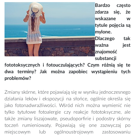
Bardzo często
zdarza się, że
wskazane w
tytule pojęcia są
mylone.
Dlaczego tak
ważna jest
znajomość
substancji
fototoksycznych i fotouczulających? Czym różnią się te
dwa terminy? Jak można zapobiec wystąpieniu tych
problemów?
Zmiany skórne, które pojawiają się w wyniku jednoczesnego
działania leków i ekspozycji na słońce, ogólnie określa się
jako fotonadwrażliwości. Wśród nich można wymienić nie
tylko tytułowe fotoalergie czy reakcje fototoksyczne, ale
także zmiany liszajowate, pseudoporfirie i podostry skórny
toczeń rumieniowaty. Pojawiają się one zazwyczaj po
miejscowym lub ogólnoustrojowym zastosowaniu