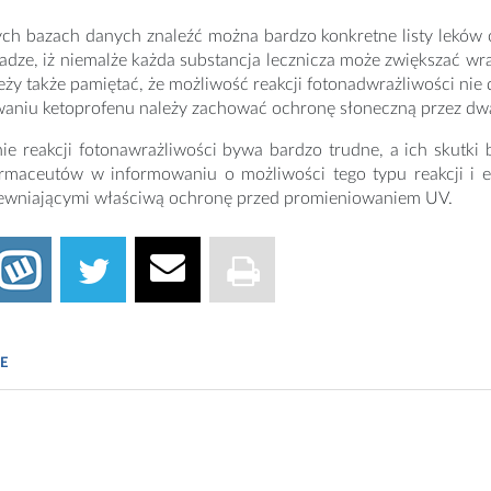
h bazach danych znaleźć można bardzo konkretne listy leków cz
adze, iż niemalże każda substancja lecznicza może zwiększać w
eży także pamiętać, że możliwość reakcji fotonadwrażliwości nie d
waniu ketoprofenu należy zachować ochronę słoneczną przez dwa
e reakcji fotonawrażliwości bywa bardzo trudne, a ich skutki 
farmaceutów w informowaniu o możliwości tego typu reakcji 
apewniającymi właściwą ochronę przed promieniowaniem UV.
E