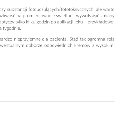
y substancji fotouczulących/fototoksycznych, ale warto
rażliwość na promieniowanie świetlne i wywoływać zmiany
otyczy tylko kilku godzin po aplikacji leku – przykładowo,
 tygodnie.
bardzo nieprzyjemne dla pacjenta. Stąd tak ogromna rola
i ewentualnym doborze odpowiednich kremów z wysokimi