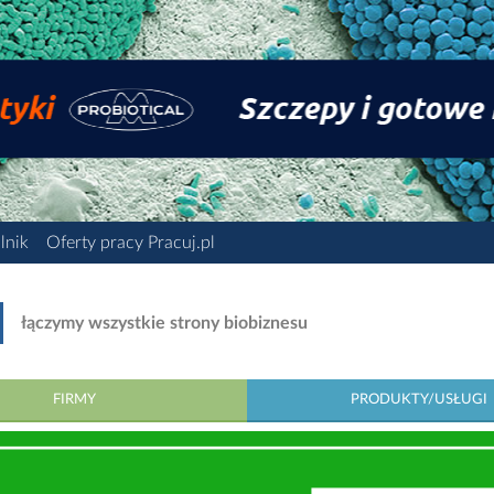
lnik
Oferty pracy Pracuj.pl
łączymy wszystkie strony biobiznesu
FIRMY
PRODUKTY/USŁUGI