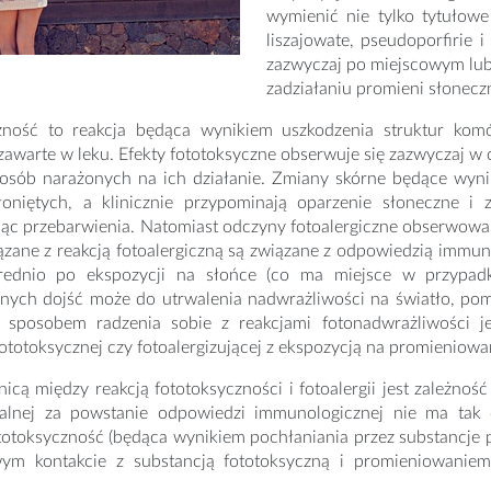
wymienić nie tylko tytułowe 
liszajowate, pseudoporfirie 
zazwyczaj po miejscowym lub
zadziałaniu promieni słoneczn
zność to reakcja będąca wynikiem uszkodzenia struktur kom
awarte w leku. Efekty fototoksyczne obserwuje się zazwyczaj w c
 osób narażonych na ich działanie. Zmiany skórne będące wynik
łoniętych, a klinicznie przypominają oparzenie słoneczne i
jąc przebarwienia. Natomiast odczyny fotoalergiczne obserwo
zane z reakcją fotoalergiczną są związane z odpowiedzią immun
rednio po ekspozycji na słońce (co ma miejsce w przypadk
znych dojść może do utrwalenia nadwrażliwości na światło, pom
 sposobem radzenia sobie z reakcjami fotonadwrażliwości je
fototoksycznej czy fotoalergizującej z ekspozycją na promieniowa
nicą między reakcją fototoksyczności i fotoalergii jest zależnoś
alnej za powstanie odpowiedzi immunologicznej nie ma tak d
totoksyczność (będąca wynikiem pochłaniania przez substancje 
ym kontakcie z substancją fototoksyczną i promieniowaniem