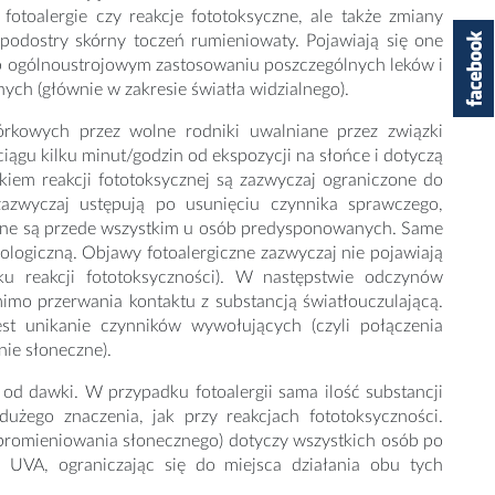
fotoalergie czy reakcje fototoksyczne, ale także zmiany
i podostry skórny toczeń rumieniowaty. Pojawiają się one
 ogólnoustrojowym zastosowaniu poszczególnych leków i
ych (głównie w zakresie światła widzialnego).
órkowych przez wolne rodniki uwalniane przez związki
iągu kilku minut/godzin od ekspozycji na słońce i dotyczą
iem reakcji fototoksycznej są zazwyczaj ograniczone do
 zazwyczaj ustępują po usunięciu czynnika sprawczego,
wane są przede wszystkim u osób predysponowanych. Same
ologiczną. Objawy fotoalergiczne zazwyczaj nie pojawiają
u reakcji fototoksyczności). W następstwie odczynów
imo przerwania kontaktu z substancją światłouczulającą.
st unikanie czynników wywołujących (czyli połączenia
nie słoneczne).
ć od dawki. W przypadku fotoalergii sama ilość substancji
użego znaczenia, jak przy reakcjach fototoksyczności.
promieniowania słonecznego) dotyczy wszystkich osób po
 UVA, ograniczając się do miejsca działania obu tych