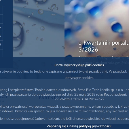
6
3
e-Kwartalnik portalu
0
3/2026
Pobierz bezpłatny e-Kwartalnik
informacji: malgorzata.ges@bio
Portal wykorzystuje pliki cookies.
na używanie cookies, to będą one zapisane w pamięci twojej przeglądarki. W przegląda
dotyczące cookies.
ronę i bezpieczeństwo Twoich danych osobowych, firma Bio-Tech Media sp. z o.o., pr
dy ich przetwarzania do obowiązującego od dnia 25 maja 2018 roku Rozporządzenia P
PARTNERZY
27 kwietnia 2016 r. nr 2016/679
lityka prywatności wprowadza wszystkie pozytywne zmiany, w tym sposób, w jaki zb
osobowe. Przedstawia sposób, w jaki możesz się z nami skontaktować, aby skorzystać 
nie musisz podejmować żadnych działań, ale jeśli chcesz dowiedzieć się więcej, zapozna
Zapoznaj się z naszą polityką prywatności ›