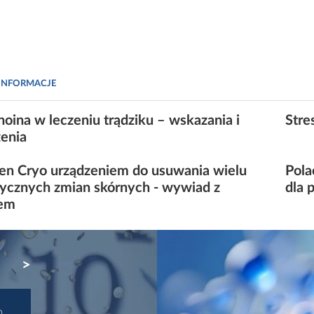
INFORMACJE
noina w leczeniu trądziku – wskazania i
Stre
zenia
n Cryo urządzeniem do usuwania wielu
Pola
tycznych zmian skórnych - wywiad z
dla 
tem
NEXT
D