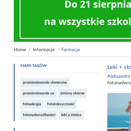
Home
Informacje
Farmacja
MAPA TAGÓW
Leki + sł
Aleksandra
fotonadwra
promieniowanie słoneczne
promieniowanie uv
zmiany skórne
fotoalergia
fototoksyczność
fotonadwrażliwości
leki a słońce