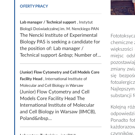
OFERTY PRACY
Lab manager / Technical support
, Instytut
Biologii Doświadczalnej im. M. Nenckiego PAN
The Nencki Institute of Experimental
Fototoksyc
Biology PAS is seeking a candidate for
chemiczne z
the position of: Lab manager /
większości
Technical support &nbsp; Number of...
miejsc ods
pozostawia
zmiany zwią
(Junior) Flow Cytometry and Cell Models Core
się bezpoś
Facility Head
, International Institute of
fotoalergic
Molecular and Cell Biology in Warsaw
Najlepszym
(Junior) Flow Cytometry and Cell
substancji 
Models Core Facility Head The
International Institute of Molecular
Kolejną róż
and Cell Biology in Warsaw (IIMCB),
odpowiedzi
Poland&nbsp...
Ponadto fo
każdorazow
czynników.