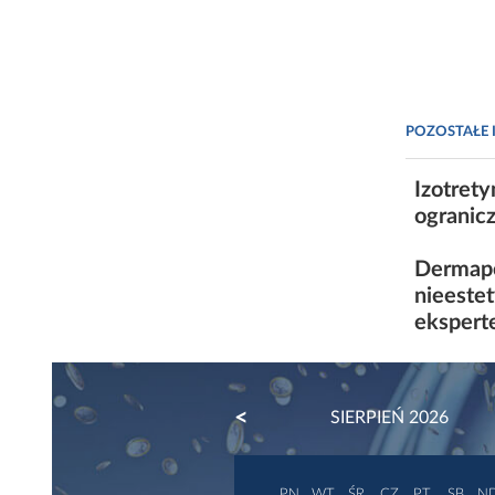
POZOSTAŁE 
Izotrety
ogranic
Dermape
nieeste
eksper
PREVIOUS
SIERPIEŃ 2026
PN
WT
ŚR
CZ
PT
SB
N