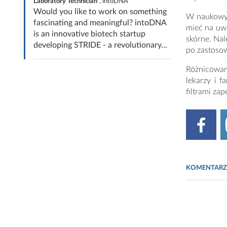
Laboratory Technician
, intoDNA
Would you like to work on something
W naukowyc
fascinating and meaningful? intoDNA
mieć na uw
is an innovative biotech startup
skórne. Nal
developing STRIDE - a revolutionary...
po zastoso
Różnicowani
lekarzy i 
filtrami z
KOMENTARZ