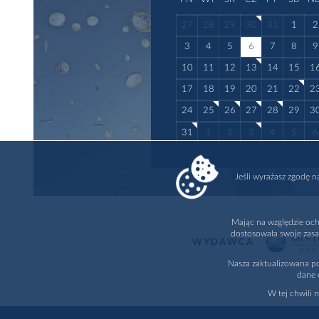
27
28
29
30
31
1
2
3
4
5
6
7
8
9
10
11
12
13
14
15
1
17
18
19
20
21
22
2
24
25
26
27
28
29
3
31
1
2
3
4
5
6
Jeśli wyrażasz zgodę 
Mając na względzie och
dostosowała swoje zasa
WYDAWCA
Nasza zaktualizowana po
dane 
W tej chwili 