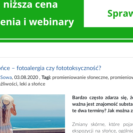
ońce – fotoalergia czy fototoksyczność?
 Sowa
, 03.08.2020
,
Tagi:
promieniowanie słoneczne
,
promienio
żliwości
,
leki a słońce
Bardzo często zdarza się, 
ważna jest znajomość substan
te dwa terminy? Jak można 
Zmiany skórne, które poja
ekspozycji na słońce, ogólni