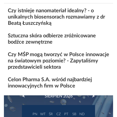
Czy istnieje nanomateriał idealny? - o
unikalnych biosensorach rozmawiamy z dr
Beatą Łuszczyńską
Sztuczna skóra odbierze zróżnicowane
bodźce zewnętrzne
Czy MŚP mogą tworzyć w Polsce innowacje
na światowym poziomie? - Zapytaliśmy
przedstawicieli sektora
Celon Pharma S.A. wśród najbardziej
innowacyjnych firm w Polsce
PREVIOUS
NEXT
SIERPIEŃ 2026
PN
WT
ŚR
CZ
PT
SB
ND