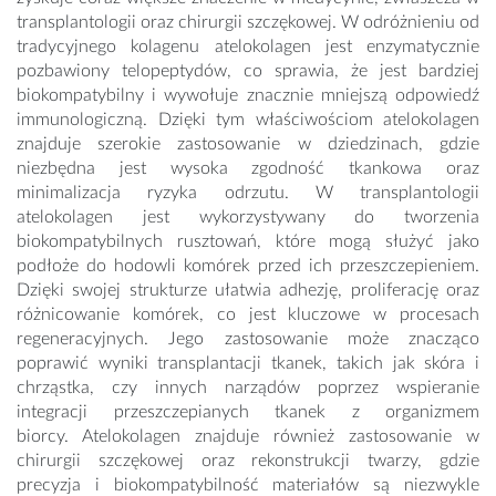
transplantologii oraz chirurgii szczękowej. W odróżnieniu od
tradycyjnego kolagenu atelokolagen jest enzymatycznie
pozbawiony telopeptydów, co sprawia, że jest bardziej
biokompatybilny i wywołuje znacznie mniejszą odpowiedź
immunologiczną. Dzięki tym właściwościom atelokolagen
znajduje szerokie zastosowanie w dziedzinach, gdzie
niezbędna jest wysoka zgodność tkankowa oraz
minimalizacja ryzyka odrzutu. W transplantologii
atelokolagen jest wykorzystywany do tworzenia
biokompatybilnych rusztowań, które mogą służyć jako
podłoże do hodowli komórek przed ich przeszczepieniem.
Dzięki swojej strukturze ułatwia adhezję, proliferację oraz
różnicowanie komórek, co jest kluczowe w procesach
regeneracyjnych. Jego zastosowanie może znacząco
poprawić wyniki transplantacji tkanek, takich jak skóra i
chrząstka, czy innych narządów poprzez wspieranie
integracji przeszczepianych tkanek z organizmem
biorcy. Atelokolagen znajduje również zastosowanie w
chirurgii szczękowej oraz rekonstrukcji twarzy, gdzie
precyzja i biokompatybilność materiałów są niezwykle