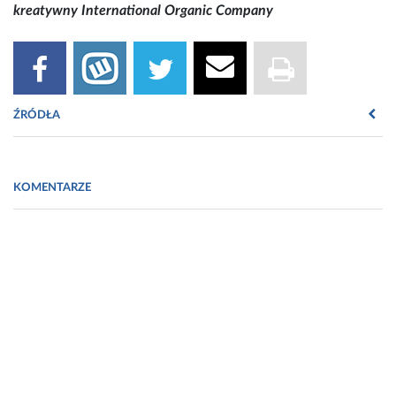
kreatywny International Organic Company
ŹRÓDŁA
1. https://producentsuplementow.pl [dostęp: 29.05.2025 r.].
KOMENTARZE
2. https://producentsuplementow.pl/oferta-kolagenow-ioc/
[dostęp: 29.05.2025 r.].
3. https://producentsuplementow.pl/kolagen-naturalny-sprzedaz-
b2b/ [dostęp: 29.05.2025 r.].
4. Atelokolagen: rewolucja w medycynie transplantologicznej i
chirurgii szczękowej,
https://producentsuplementow.pl/atelokolagen-rewolucja-w-
medycynie-transplantologicznej-i-chirurgii-szczekowej/ [dostęp:
29.05.2025 r.].