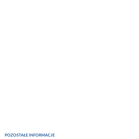
synthesis in scurvy. The American Journal of Clinical Nutrition,
54(6 Suppl), 1135S-1140S. 1991.
doi:10.1093/ajcn/54.6.1135s.
Fot. https://www.pexels.com/pl-pl/zdjecie/kobieta-trzyma-
pudelko-kolagenu-934674/
POZOSTAŁE INFORMACJE