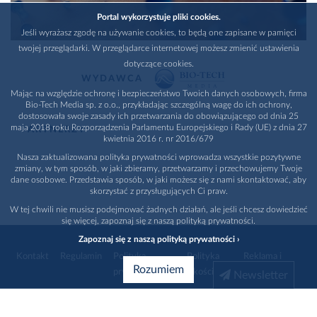
Portal wykorzystuje pliki cookies.
Jeśli wyrażasz zgodę na używanie cookies, to będą one zapisane w pamięci
twojej przeglądarki. W przeglądarce internetowej możesz zmienić ustawienia
dotyczące cookies.
WYDAWCA
Mając na względzie ochronę i bezpieczeństwo Twoich danych osobowych, firma
Bio-Tech Media sp. z o.o., przykładając szczególną wagę do ich ochrony,
dostosowała swoje zasady ich przetwarzania do obowiązującego od dnia 25
maja 2018 roku Rozporządzenia Parlamentu Europejskiego i Rady (UE) z dnia 27
PARTNERZY
kwietnia 2016 r. nr 2016/679
Nasza zaktualizowana polityka prywatności wprowadza wszystkie pozytywne
zmiany, w tym sposób, w jaki zbieramy, przetwarzamy i przechowujemy Twoje
dane osobowe. Przedstawia sposób, w jaki możesz się z nami skontaktować, aby
skorzystać z przysługujących Ci praw.
W tej chwili nie musisz podejmować żadnych działań, ale jeśli chcesz dowiedzieć
się więcej, zapoznaj się z naszą polityką prywatności.
Zapoznaj się z naszą polityką prywatności ›
Kontakt
Regulamin
Polityka
Polityka
Reklama i
Rozumiem
prywatności
jakości
promocja
Newsletter
1996 - 2026
Bio-Tech Media
. Wszystkie prawa zastrzeżone
Wybierz branżę