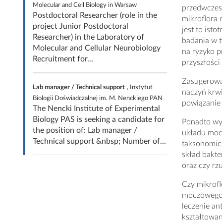
Molecular and Cell Biology in Warsaw
przedwczesn
Postdoctoral Researcher (role in the
mikroflora 
project Junior Postdoctoral
jest to ist
Researcher) in the Laboratory of
badania w t
Molecular and Cellular Neurobiology
na ryzyko 
Recruitment for...
przyszłośc
Zasugerowan
Lab manager / Technical support
, Instytut
naczyń krw
Biologii Doświadczalnej im. M. Nenckiego PAN
powiązanie
The Nencki Institute of Experimental
Biology PAS is seeking a candidate for
Ponadto wyk
the position of: Lab manager /
układu mocz
Technical support &nbsp; Number of...
taksonomicz
skład bakte
oraz czy rz
Czy mikrofl
moczowego b
leczenie an
kształtowa