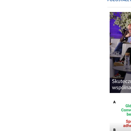
POZOSTAŁE 
Skutecz
wspólna.
Podczas 
czerwca
Centrum
o tym, j
zdrowotn