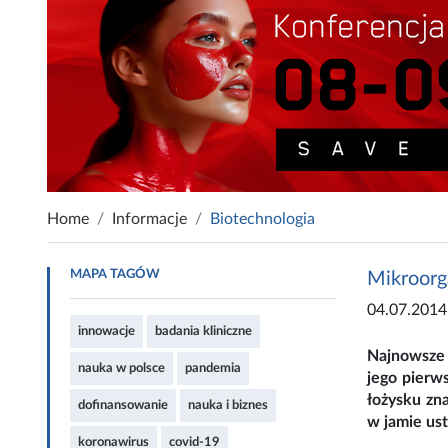
Home
Informacje
Biotechnologia
MAPA TAGÓW
Mikroorg
04.07.2014
innowacje
badania kliniczne
Najnowsze 
nauka w polsce
pandemia
jego pierw
łożysku zna
dofinansowanie
nauka i biznes
w jamie ust
koronawirus
covid-19