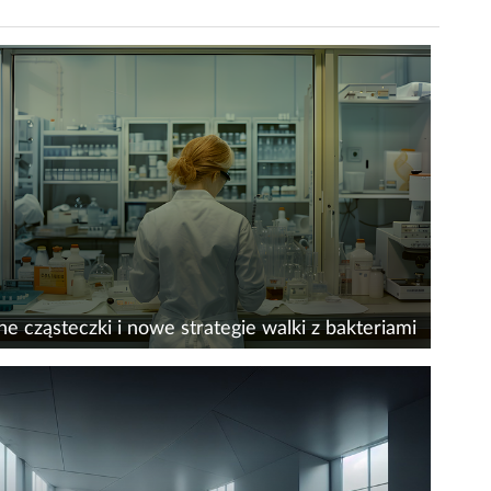
e cząsteczki i nowe strategie walki z bakteriami
ój nowych terapii coraz częściej opiera się na
ownej analizie danych&nbsp;znanych
anizmów biologicznych i cząsteczek, które
śniej nie trafiły do praktyki klinicznej. Równolegle
e...