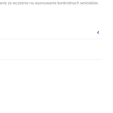
owanie za wcześnie na wysnuwanie konkretnych wniosków.
no and James Versalovic, The Placenta Harbors a Unique
, 2014
centa-in-newborns-health.html?_r=0
ould-help-shape-human-health/