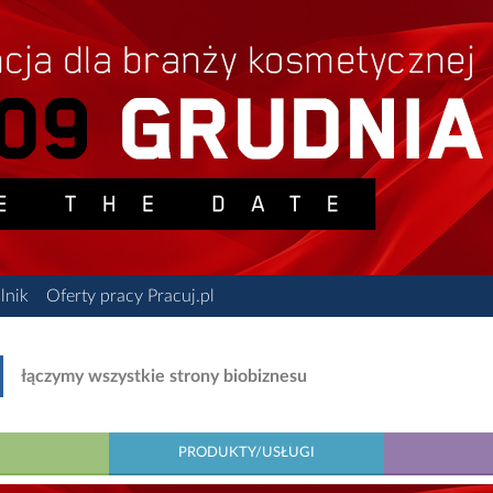
lnik
Oferty pracy Pracuj.pl
łączymy wszystkie strony biobiznesu
PRODUKTY/USŁUGI