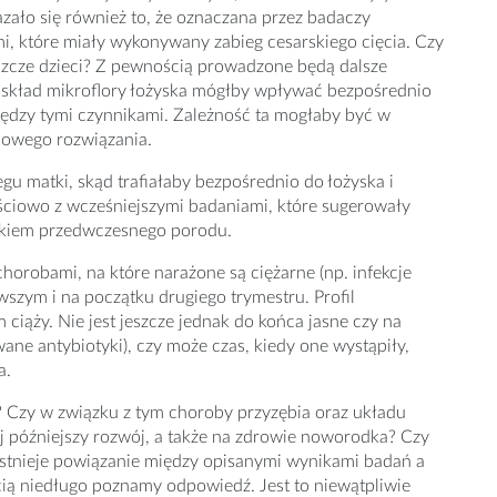
ało się również to, że oznaczana przez badaczy
ymi, które miały wykonywany zabieg cesarskiego cięcia. Czy
jeszcze dzieci? Z pewnością prowadzone będą dalsze
y skład mikroflory łożyska mógłby wpływać bezpośrednio
dzy tymi czynnikami. Zależność ta mogłaby być w
nowego rozwiązania.
u matki, skąd trafiałaby bezpośrednio do łożyska i
ciowo z wcześniejszymi badaniami, które sugerowały
ykiem przedwczesnego porodu.
orobami, na które narażone są ciężarne (np. infekcje
szym i na początku drugiego trymestru. Profil
ciąży. Nie jest jeszcze jednak do końca jasne czy na
ne antybiotyki), czy może czas, kiedy one wystąpiły,
a.
? Czy w związku z tym choroby przyzębia oraz układu
 późniejszy rozwój, a także na zdrowie noworodka? Czy
istnieje powiązanie między opisanymi wynikami badań a
ią niedługo poznamy odpowiedź. Jest to niewątpliwie