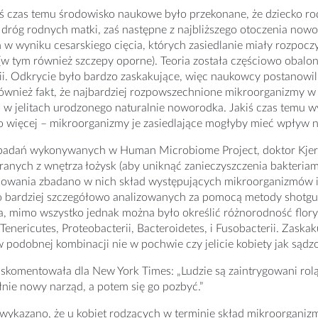
iś czas temu środowisko naukowe było przekonane, że dziecko rodzi
dróg rodnych matki, zaś następne z najbliższego otoczenia nowor
w wyniku cesarskiego cięcia, których zasiedlanie miały rozpocz
(w tym również szczepy oporne). Teoria została częściowo obal
rii. Odkrycie było bardzo zaskakujące, więc naukowcy postanow
również fakt, że najbardziej rozpowszechnione mikroorganizmy w
 w jelitach urodzonego naturalnie noworodka. Jakiś czas temu wy
 więcej – mikroorganizmy je zasiedlające mogłyby mieć wpływ n
adań wykonywanych w Human Microbiome Project, doktor Kjers
anych z wnętrza łożysk (aby uniknąć zanieczyszczenia bakteria
owania zbadano w nich skład występujących mikroorganizmów 
o bardziej szczegółowo analizowanych za pomocą metody shotgu
a, mimo wszystko jednak można było określić różnorodność flo
 Tenericutes, Proteobacterii, Bacteroidetes, i Fusobacterii. Zaska
 podobnej kombinacji nie w pochwie czy jelicie kobiety jak sądzon
skomentowała dla New York Times: „Ludzie są zaintrygowani rol
nie nowy narząd, a potem się go pozbyć.”
ykazano, że u kobiet rodzących w terminie skład mikroorganizmó