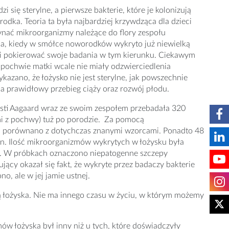
 się sterylne, a pierwsze bakterie, które je kolonizują
odka. Teoria ta była najbardziej krzywdząca dla dzieci
ynać mikroorganizmy należące do flory zespołu
ona, kiedy w smółce noworodków wykryto już niewielką
ili pokierować swoje badania w tym kierunku. Ciekawym
 pochwie matki wcale nie miały odzwierciedlenia
kazano, że łożysko nie jest sterylne, jak powszechnie
a prawidłowy przebieg ciąży oraz rozwój płodu.
ti Aagaard wraz ze swoim zespołem przebadała 320
mi z pochwy) tuż po porodzie. Za pomocą
i porównano z dotychczas znanymi wzorcami. Ponadto 48
n. Ilość mikroorganizmów wykrytych w łożysku była
ry. W próbkach oznaczono niepatogenne szczepy
kujący okazał się fakt, że wykryte przez badaczy bakterie
o, ale w jej jamie ustnej.
ą łożyska. Nie ma innego czasu w życiu, w którym możemy
w łożyska był inny niż u tych, które doświadczyły