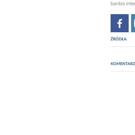
bardzo inte
ŹRÓDŁA
Kjersti Aag
Microbiome
KOMENTARZ
Jocelyn Kai
http://www
http://www.