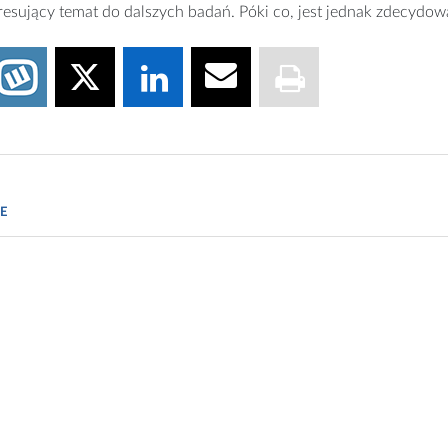
resujący temat do dalszych badań. Póki co, jest jednak zdecyd
aard, Jun Ma, Kathleen M. Antony, Radhika Ganu, Joseph Petrosi
, Sci Transl Med 2014
E
ser, Gearing up for a closer look at the human placenta, Science
.nytimes.com/2014/05/22/health/study-sees-bigger-role-for-pla
scientificamerican.com/article/how-bacteria-in-the-placenta-c