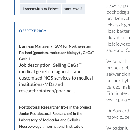
Jeszcze jak
koronawirus w Polsce
sars-cov-2
pochodzą z 
urodzonych 
lekarskiego
ilość bakte
OFERTY PRACY
okazał się 
ilościowego
Business Manager / KAM for Northwestern
sądzono. Co
Po-land (genetics, molecular biology)
, CeGaT
GmbH
W ramach b
Job description: Selling CeGaT
próbek pobr
medical genetic diagnostic and
sekwencjon
customized NGS services to medical
próbek był
institutions/MDs and
bardzo mał
research/biotech/pharma...
Firmicutes,
występują w
Postdoctoral Researcher (role in the project
Dr Aagaard 
Junior Postdoctoral Researcher) in the
nabyć zupeł
Laboratory of Molecular and Cellular
Neurobiology
, International Institute of
W badaniu w