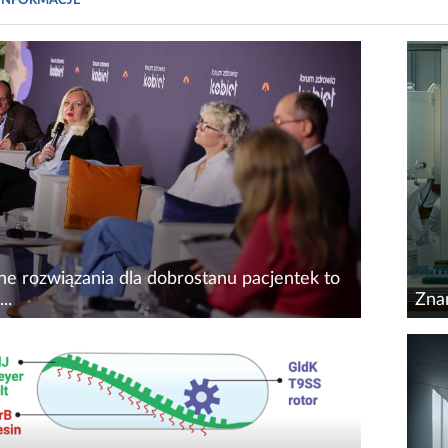
INFORMACJE
ne rozwiązania dla dobrostanu pacjentek to
..
Znan
2. Forum Zdrowia Kobiet, które 18 i 19
Rozw
 2026 r. odbyło się w Międzynarodowym
pon
 Kongresowym w Katowicach, dyskutowano
mech
ak skuteczniej odpowiadać na potrzeby
wcze
e kobiet...
rośni