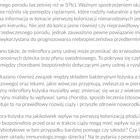
ego porodu (wcześniej niż w 37tc). Ważnym spostrzeżeniem okaz
nie różniła się pomiędzy ciężarnymi, które rodziły naturalnie a t
otna informacja w temacie pierwszej kolonizacji nienarodzonych 
ym kierunku. Nie jest do końca jasne również czy nieprawidłow
przedwczesnego porodu, jednak zauważono pewne powiązanie mię
i wykorzystana do prognozowania niebezpieczeństwa przedtermi
o także, że mikroflora jamy ustnej może przenikać do krwioobieg
ionośnych dziecka oraz płynu owodniowego. To pokrywa się częś
 między chorobami bezpośrednio dotyczącymi jamy ustnej a ryz
azano również związek między składem bakteryjnym łożyska a ch
owego) oraz lekami, jakie wówczas przyjmują, zwłaszcza w pierw
ny mikroflory łożyska musiałby więc zmieniać się wraz z wiekiem 
ryjny miałaby tu wpływać sama choroba, sposób leczenia (stosowa
utuje to na prawidłowy rozwój ciąży i przyszłe zdrowie noworodk
ora łożyska ma jakikolwiek wpływ na pierwszą kolonizacją płodu
ezpośrednio przed oraz w trakcie ciąży mogą mieć wpływ na jej
tybiotykowe w tym przypadku bardziej pomaga czy szkodzi? Czy 
niem układu immunologicznego dziecka? Na te pytania z pewnośc