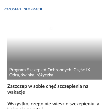
POZOSTAŁE INFORMACJE
Program Szczepień Ochronnych. Część IX.
Odra, świnka, różyczka
Odra, świnka i różyczka to ostre choroby
Zaszczep w sobie chęć szczepienia na
wirusowe o bardzo wysokiej zakaźności. Choć
wakacje
w większości przypadków zachorowania u
dzieci mają łagodny przebieg, choroby te mogą
Wszystko, czego nie wiesz o szczepieniu, a
prowadzić do ciężkich...