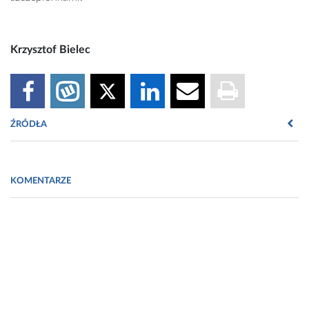
Krzysztof Bielec
ŹRÓDŁA
źródła:
KOMENTARZE
Kis, E. E., Winter, G. & Myschik, J. Devices for intradermal
vaccination.
Vaccine
30
, 523-538 (2012).
Simon Corrie, A. D. a. M. K. Introducing the Nanopatch: A
Skin-based, Needle-free Vaccine Delivery System.
Austrian
Biochemist
43 (3)
17-20 (2012).
Pearson, F. E.
et al.
Dry-coated live viral vector vaccines
delivered by nanopatch microprojections retain long-term
thermostability and induce transgene-specific T cell
responses in mice.
PloS one
8
, e67888 (2013).