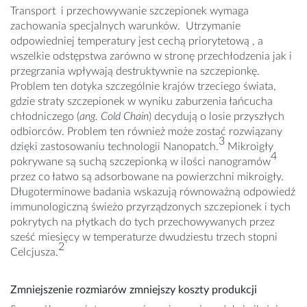
Transport i przechowywanie szczepionek wymaga
zachowania specjalnych warunków. Utrzymanie
odpowiedniej temperatury jest cechą priorytetową , a
wszelkie odstępstwa zarówno w stronę przechłodzenia jak i
przegrzania wpływają destruktywnie na szczepionkę.
Problem ten dotyka szczególnie krajów trzeciego świata,
gdzie straty szczepionek w wyniku zaburzenia łańcucha
chłodniczego (
ang. Cold Chain
) decydują o losie przyszłych
odbiorców. Problem ten również może zostać rozwiązany
3
dzięki zastosowaniu technologii Nanopatch.
Mikroigły
4
pokrywane są suchą szczepionką w ilości nanogramów
przez co łatwo są adsorbowane na powierzchni mikroigły.
Długoterminowe badania wskazują równoważną odpowiedź
immunologiczną świeżo przyrządzonych szczepionek i tych
pokrytych na płytkach do tych przechowywanych przez
sześć miesięcy w temperaturze dwudziestu trzech stopni
2
Celcjusza.
Zmniejszenie rozmiarów zmniejszy koszty produkcji