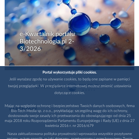
e-Kwartalnik portalu
Biotechnologia.pl 2-
3/2026
Portal wykorzystuje pliki cookies.
Jeśli wyrażasz zgodę na używanie cookies, to będą one zapisane w pamięci
twojej przeglądarki. W przeglądarce internetowej możesz zmienić ustawienia
WYDAWCA
dotyczące cookies.
Mając na względzie ochronę i bezpieczeństwo Twoich danych osobowych, firma
PARTNERZY
Bio-Tech Media sp. z o.o., przykładając szczególną wagę do ich ochrony,
dostosowała swoje zasady ich przetwarzania do obowiązującego od dnia 25
maja 2018 roku Rozporządzenia Parlamentu Europejskiego i Rady (UE) z dnia 27
kwietnia 2016 r. nr 2016/679
Nasza zaktualizowana polityka prywatności wprowadza wszystkie pozytywne
zmiany, w tym sposób, w jaki zbieramy, przetwarzamy i przechowujemy Twoje