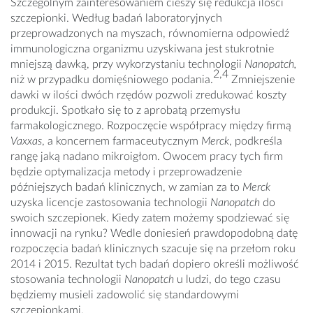
Szczególnym zainteresowaniem cieszy się redukcja ilości
szczepionki. Według badań laboratoryjnych
przeprowadzonych na myszach, równomierna odpowiedź
immunologiczna organizmu uzyskiwana jest stukrotnie
mniejszą dawką, przy wykorzystaniu technologii
Nanopatch,
2,4
niż w przypadku domięśniowego podania.
Zmniejszenie
dawki w ilości dwóch rzędów pozwoli zredukować koszty
produkcji. Spotkało się to z aprobatą przemysłu
farmakologicznego. Rozpoczęcie współpracy między firmą
Vaxxas
, a koncernem farmaceutycznym
Merck
, podkreśla
rangę jaką nadano mikroigłom. Owocem pracy tych firm
będzie optymalizacja metody i przeprowadzenie
późniejszych badań klinicznych, w zamian za to
Merck
uzyska licencje zastosowania technologii
Nanopatch
do
swoich szczepionek. Kiedy zatem możemy spodziewać się
innowacji na rynku? Wedle doniesień prawdopodobną datę
rozpoczęcia badań klinicznych szacuje się na przełom roku
2014 i 2015. Rezultat tych badań dopiero określi możliwość
stosowania technologii
Nanopatch
u ludzi, do tego czasu
będziemy musieli zadowolić się standardowymi
szczepionkami.