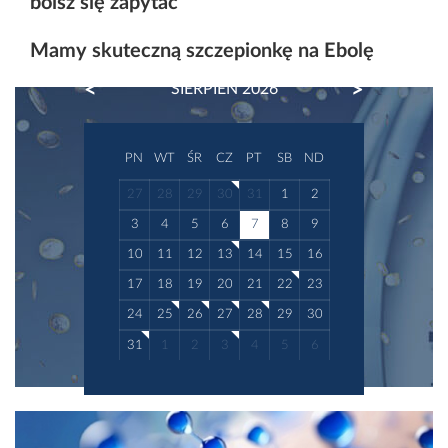
boisz się zapytać
Mamy skuteczną szczepionkę na Ebolę
PREVIOUS
NEXT
SIERPIEŃ 2026
PN
WT
ŚR
CZ
PT
SB
ND
27
28
29
30
31
1
2
3
4
5
6
7
8
9
10
11
12
13
14
15
16
17
18
19
20
21
22
23
24
25
26
27
28
29
30
31
1
2
3
4
5
6