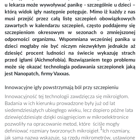
u lekarza może wywoływać panikę - szczególnie u dzieci –
którą widok igły następnie potęguje. Mimo iż każdy z nas
musi przejść przez całą listę szczepień obowiązkowych
zawartych w kalendarzu szczepień, często poddajemy się
szczepieniom okresowym w sezonach o zmniejszonej
odporności organizmu. Wspomniana wcześniej panika u
dzieci mogłaby nie być niczym niezwykłym jednakże aż
dziesięć procent ludności na świecie wykazuję strach
przed igłami (Aichmofobia). Rozwiązaniem tego problemu
może się okazać technologia podawania szczepionek jaką
jest Nanopatch, firmy Vaxxas.
Innowacyjne igły powstrzymają ból przy szczepieniu
Innowacyjność tej technologii zawdzięcza się mikroigłom.
Badania w ich kierunku prowadzone były już od lat
siedemdziesiątych ubiegłego wieku, lecz dopiero późne lata
dziewięćdziesiąte dzięki osiągnięciom w mikroelektronice
pozwoliły na opracowanie metod, które ściśle mogły
1
definiować rozmiary tworzonych mikroigieł.
Ich rozmiary,
jak sama nazwa wskazuje, są rzędu mikrometrów, ustawione