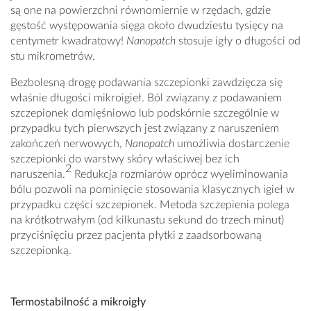
są one na powierzchni równomiernie w rzędach, gdzie
gęstość występowania sięga około dwudziestu tysięcy na
centymetr kwadratowy!
Nanopatch
stosuje igły o długości od
stu mikrometrów.
Bezbolesną drogę podawania szczepionki zawdzięcza się
właśnie długości mikroigieł. Ból związany z podawaniem
szczepionek domięśniowo lub podskórnie szczególnie w
przypadku tych pierwszych jest związany z naruszeniem
zakończeń nerwowych,
Nanopatch
umożliwia dostarczenie
szczepionki do warstwy skóry właściwej bez ich
2
naruszenia.
Redukcja rozmiarów oprócz wyeliminowania
bólu pozwoli na pominięcie stosowania klasycznych igieł w
przypadku części szczepionek. Metoda szczepienia polega
na krótkotrwałym (od kilkunastu sekund do trzech minut)
przyciśnięciu przez pacjenta płytki z zaadsorbowaną
szczepionką.
Termostabilność a mikroigły